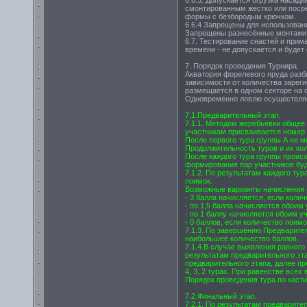
6.6.3. Допускается огрузка насад
смонтированным жестко или посре
формы с безбородым крючком.
6.6.4 Запрещены для использован
Запрещены разнесённые монтажи 
6.7. Тестирование снастей и прима
времени - не допускается и буде
7. Порядок проведения Турнира.
Акватория форелевого пруда разб
зависимости от количества зарег
размещается в одном секторе на 
Одновременно ловлю осуществляют
7.1.Предварительный этап.
7.1.1. Методом жеребьевки общее 
участникам присваивается номер (
После первого тура группы А ее ме
Продолжительность туров и их кол
После каждого тура группы происх
формирования пар участников буд
7.1.2. По результатам каждого ту
поимок.
Возможные варианты начисления 
- 3 балла начисляется, если коли
- по 1,5 балла начисляется обоим
- по 1 баллу начисляется обоим уч
- 0 баллов, если количество поим
7.1.3. По завершению Предварите
наибольшее количество баллов.
7.1.4.В случае выявления равного
результатам предварительного эт
предварительного этапа, далее пр
4, 3, 2 турах. При равенстве все
Порядок проведения тура по касти
7.2.Финальный этап.
7.2.1. По результатам предварите