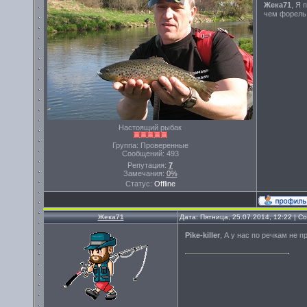
Жека71
, Я 
чем форель!
Настоящий рыбак
Группа: Проверенные
Сообщений:
493
Репутация:
7
Замечания:
0%
Статус:
Offline
Жека71
Дата: Пятница, 25.07.2014, 12:22 | 
Pike-killer
, А у нас по речкам не п