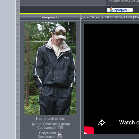
Рыбалка неотъемлема
Ультролайт
Дата: Пятница, 16.05.2014, 21:00 | 
Настоящий рыбак
Группа: Smolfishing group
Сообщений:
499
Репутация:
42
Замечания:
0%