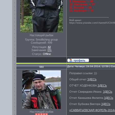
9. Назаркин — 26
10. Панчехин — 27
11. Холуев — 29
12. Калинин — 31
Мой канал:
https://www.youtube.com/channel/UC0
Настоящий рыбак
Группа: Smolfishing group
Сообщений:
499
Репутация:
42
Замечания:
0%
Статус:
Offline
gav
Дата: Четверг, 24.04.2014, 12:58 | 
Поправил ссылки: )))
Общий отчет
ЗДЕСЬ
ОТЧЕТ ХОДЕНКОВА
ЗДЕСЬ
Отчет Свиридова Ивана
ЗДЕСЬ
Отчет Канишева Филиппа
ЗДЕСЬ
Отчет Бубнова Виктора
ЗДЕСЬ
«САВВАТЬЕВСКАЯ ФОРЕЛЬ-2014»
Настоящий рыбак