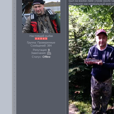
Был на малой лабе утром около ча
Остальное как нормальный инет п
Настоящий рыбак
Группа: Проверенные
Сообщений:
384
Репутация:
9
Замечания:
0%
Статус:
Offline