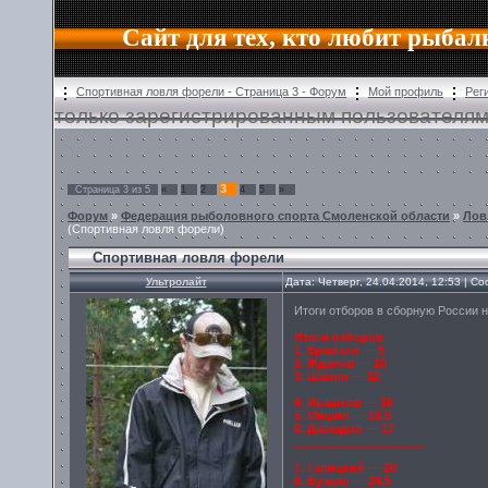
Сайт для тех, кто любит рыбал
Спортивная ловля форели - Страница 3 - Форум
Мой профиль
Рег
только зарегистрированным пользователям
3
Страница
3
из
5
«
1
2
4
5
»
Форум
»
Федерация рыболовного спорта Смоленской области
»
Лов
(Спортивная ловля форели)
Спортивная ловля форели
Ультролайт
Дата: Четверг, 24.04.2014, 12:53 | 
Итоги отборов в сборную России н
Итоги отборов
1. Ермизин — 5
2. Жданов — 10
3. Шанин — 12
4. Ивашков — 16
5. Мишин — 16,5
6. Давыдов — 17
____________________
7. Галицкий — 20
8. Бузало — 24,5