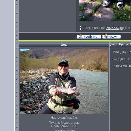
Прикрепления:
8828333.jpg
(62.9
kgv
Дата: Среда, 
Молодца!!!!!!
Саня,не тра
Рыбка местн
Настоящий рыбак
Группа: Модераторы
Сообщений:
1266