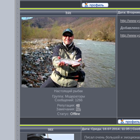
kgv
Дата: Вторник
http://www.
Добавлено
---------------
http://www
Настоящий рыбак
Группа: Модераторы
Сообщений:
1266
Репутация:
48
Замечания:
0%
Статус:
Offline
gav
Дата: Среда, 16.07.2014, 11:35 | Со
Писал очень большей и эмоциональн