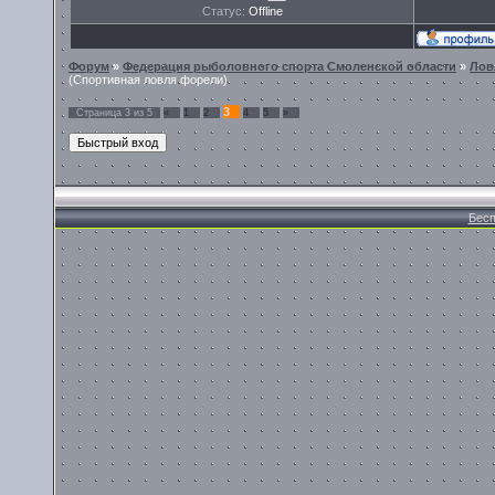
Статус:
Offline
Форум
»
Федерация рыболовного спорта Смоленской области
»
Лов
(Спортивная ловля форели)
3
Страница
3
из
5
«
1
2
4
5
»
Бесп