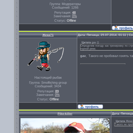
Группа: Модераторы
Сообщений:
1266
Репутация:
48
Замечания:
0%
Статус:
Offline
Жека71
Дата: Пятница, 25.07.2014, 01:11 | 
Цитата
gav
(
)
Определив поезду как тренировку по ст
горной реки.
gav
, Такого не пробовал гонять т
Настоящий рыбак
Группа: Smolfishing group
Сообщений:
3434
Репутация:
89
Замечания:
0%
Статус:
Offline
Pike-killer
Дата: Пятница
Цитата
Жека
Такого не про