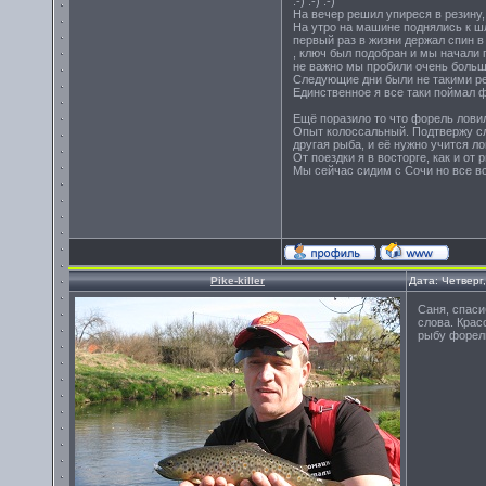
:-) :-) :-)
На вечер решил упиреся в резину,
На утро на машине поднялись к ш
первый раз в жизни держал спин в
, ключ был подобран и мы начали 
не важно мы пробили очень больш
Следующие дни были не такими ре
Единственное я все таки поймал ф
Ещё поразило то что форель лови
Опыт колоссальный. Подтвержу сл
другая рыба, и её нужно учится ло
От поездки я в восторге, как и от
Мы сейчас сидим с Сочи но все в
Pike-killer
Дата: Четверг
Саня, спаси
слова. Крас
рыбу форель!