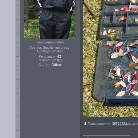
Настоящий рыбак
Группа: Smolfishing group
Сообщений:
499
Репутация:
42
Замечания:
0%
Статус:
Offline
Прикрепления:
3652022.jpg
(118.