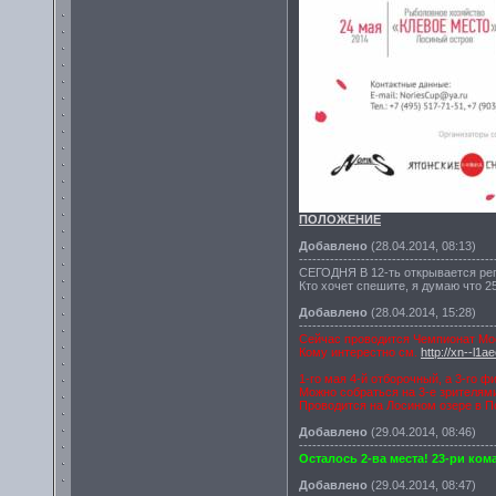
ПОЛОЖЕНИЕ
Добавлено
(28.04.2014, 08:13)
--------------------------------------------
СЕГОДНЯ В 12-ть открывается рег
Кто хочет спешите, я думаю что 2
Добавлено
(28.04.2014, 15:28)
--------------------------------------------
Сейчас проводится Чемпионат Мос
Кому интерестно см.
http://xn--l1ae
1-го мая 4-й отборочный, а 3-го ф
Можно собраться на 3-е зрителями
Проводится на Лосином озере в П
Добавлено
(29.04.2014, 08:46)
--------------------------------------------
Осталось 2-ва места! 23-ри ко
Добавлено
(29.04.2014, 08:47)