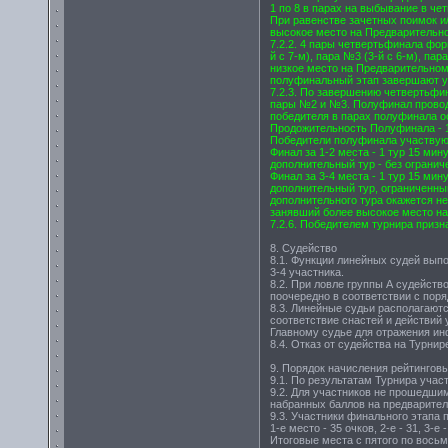
1 по 8 в парах на выбывание в че
При равенстве зачетных поимок и
высокое место на Предварительно
7.2.2. 4 пары четвертьфинала фор
й с 7-м), пара №3 (3-й с 6-м), па
низкое место на Предварительном
полуфинальный этап завершают у
7.2.3. По завершению четвертьфи
пары №2 и №3. Полуфинал проводи
победителя в парах полуфинала о
Продожительность Полуфинала - 1
Победители полуфинала участвуют 
Финал за 1-2 места - 1 тур 15 ми
дополнительный тур - без огранич
Финал за 3-4 места - 1 тур 15 ми
дополнительный тур, ограниченный
дополнительного тура окажется н
занявший более высокое место на
7.2.6. Победителем турнира призн
8. Судейство
8.1. Функции линейных судей выпо
3-4 участника.
8.2. При ловле группы А судейств
поочередно в соответствии с пор
8.3. Линейные судьи располагаютс
соответствие снастей и действий
Главному судье для отражения ин
8.4. Отказ от судейства на Турни
9. Порядок начисления рейтинговы
9.1. По результатам Турнира учас
9.2. Для участников не прошедши
набранных баллов на предварител
9.3. Участники финального этапа 
1-е место - 35 очков, 2-е - 31, 3-е - 2
Итоговые места с пятого по вось