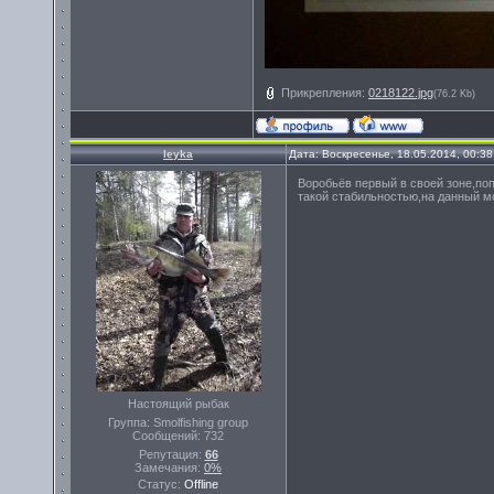
Прикрепления:
0218122.jpg
(76.2 Kb)
leyka
Дата: Воскресенье, 18.05.2014, 00:3
Воробьёв первый в своей зоне,по
такой стабильностью,на данный мо
Настоящий рыбак
Группа: Smolfishing group
Сообщений:
732
Репутация:
66
Замечания:
0%
Статус:
Offline