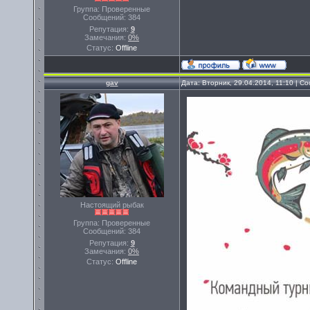
Группа: Проверенные
Сообщений:
384
Репутация:
9
Замечания:
0%
Статус:
Offline
gav
Дата: Вторник, 29.04.2014, 11:10 | 
Настоящий рыбак
Группа: Проверенные
Сообщений:
384
Репутация:
9
Замечания:
0%
Статус:
Offline