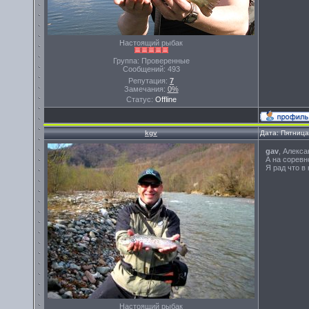
Настоящий рыбак
Группа: Проверенные
Сообщений:
493
Репутация:
7
Замечания:
0%
Статус:
Offline
kgv
Дата: Пятница
gav
, Алекса
А на соревн
Я рад что в
Настоящий рыбак