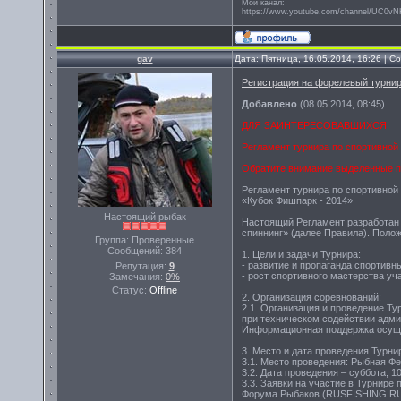
Мой канал:
https://www.youtube.com/channel/UC0
gav
Дата: Пятница, 16.05.2014, 16:26 | 
Регистрация на форелевый турни
Добавлено
(08.05.2014, 08:45)
--------------------------------------------
ДЛЯ ЗАИНТЕРЕСОВАВШИХСЯ
Регламент турнира по спортивно
Обратите внимание выделенные пун
Регламент турнира по спортивной
«Кубок Фишпарк - 2014»
Настоящий рыбак
Настоящий Регламент разработан 
спиннинг» (далее Правила). Пол
Группа: Проверенные
Сообщений:
384
1. Цели и задачи Турнира:
- развитие и пропаганда спортивн
Репутация:
9
- рост спортивного мастерства уч
Замечания:
0%
Статус:
Offline
2. Организация соревнований:
2.1. Организация и проведение 
при техническом содействии адми
Информационная поддержка осу
3. Место и дата проведения Турни
3.1. Место проведения: Рыбная 
3.2. Дата проведения – суббота, 1
3.3. Заявки на участие в Турнире
Форума Рыбаков (RUSFISHING.RU