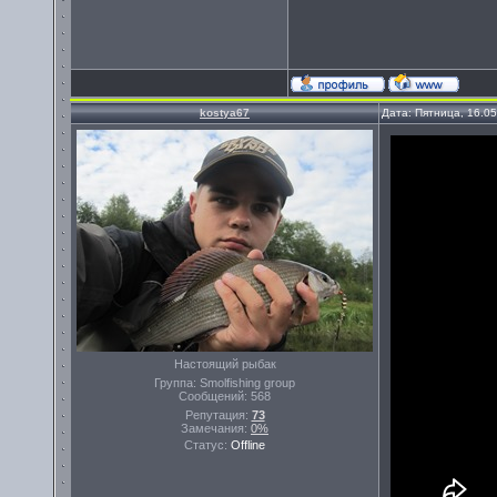
kostya67
Дата: Пятница, 16.0
Настоящий рыбак
Группа: Smolfishing group
Сообщений:
568
Репутация:
73
Замечания:
0%
Статус:
Offline