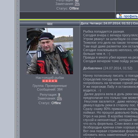
Репутация:
48
Замечания:
0%
Статус:
Offline
gav
Дата: Четверг, 24.07.2014, 01:52 | 
Рыбка попадается разная.
Сегодня вчера с вечера прогулялс
Утром рванут за шлагбаум со спин
Тежелое это дело на таком течении
Там ещё даже разметки зон остали
Сегодня поклевывало неплохо, обл
больше чем я. :-)
Правда я много убил время на рез
Сегодня вечером тоже пойду резин
Добавлено
(24.07.2014, 01:52)
--------------------------------------------
Начну потихоньку писать о поезд
Настоящий рыбак
Определив поезду как тренировку
попробовать на течение горной ре
Группа: Проверенные
У же перезжав Лабу я остановился 
Сообщений:
384
водится. :-)
Далее дорога вела в доль реки м
Репутация:
9
предполагая что только там может 
Замечания:
0%
Неуспев заселится , даже непокуш
Статус:
Offline
двинул вдоль реки в сторону пос.
Сразу скажу 80% приманок которые
поймал. Но прошол довольно боль
Утро я на реке. В коробке помень
глухой и непонятный , который ле
что есть форелька. Спин вниз и 
безбородые крючки спин хорошо в
Вот она первая стримовая форель 
обловить весь намеченный участо