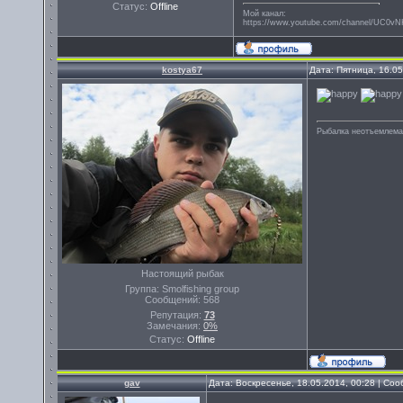
Статус:
Offline
Мой канал:
https://www.youtube.com/channel/UC0
kostya67
Дата: Пятница, 16.0
Рыбалка неотъемлема
Настоящий рыбак
Группа: Smolfishing group
Сообщений:
568
Репутация:
73
Замечания:
0%
Статус:
Offline
gav
Дата: Воскресенье, 18.05.2014, 00:28 | Со