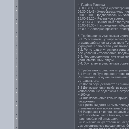
4. График Турнира
08.00-08.30 - Приезд и регистрац
08.30-08.45 - Жеребьевка участни
9.00-13.00 - Предварительный эта
13.00-13.20 - Резервное время.
13.30-14.30 - Финальный этап тур
15.00-15.30 - Награждение победит
16.00 - Свободная практика, тести
5. Требования к участникам и усл
5.1. Участником Турнира может с
оплативший взнос за участие в Ту
Турниром. Количество участников
5.2. Регистрация участника означ
все условия и требования, пред
5.3. Несовершеннолетние лица мо
уполномоченным лицом.
5.4. Зрителям и участникам сорев
6. Требования к снастям и прима
6.1 Участник Турнира несет всю 
Регламенту. В случае выявления 
устранить его.
6.2 Ловля осуществляется спинни
6.3 Для извлечения рыбы из воды 
использование подсачека с безуз
– 160 см.
6.4 Для извлечения крючка приман
инструмент.
6.5 Приманки должны быть обору
спиленными или прижатыми бород
6.6 Разрешены к использованию и
6.6.1. колеблющиеся блесны, вра
приспособлений и насадок;
6.6.2. мягкие искусственные наса
самостоятельные на одинарном б