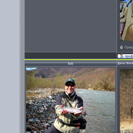
Прик
kgv
Дата: Вос