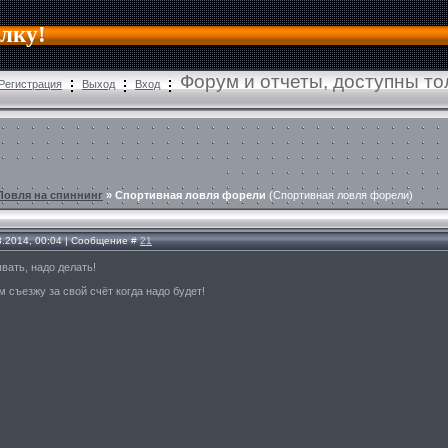
алку!
Форум и отчеты, доступны т
Регистрация
Выход
Вход
Ловля на спиннинг
»
Спортивная ловля форели
(Спортивная ловля форели)
3.2014, 00:04 | Сообщение #
21
вать, надо делать!
 съезжу за свой счёт когда надо будет!