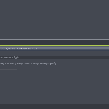
3.2014, 00:06 | Сообщение #
22
формат не пойдёт.
тому формату надо ловить запускаемую рыбу.