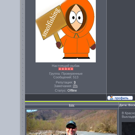
Настоящий рыбак
Группа: Проверенные
Сообщений:
513
Репутация:
9
Замечания:
0%
Статус:
Offline
kgv
Дата: Вос
В Красн
Выкладв