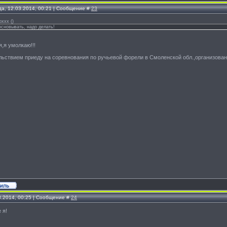
да, 12.03.2014, 00:21 | Сообщение #
23
oxxx
(
)
сновывать, надо делать!
,я умолкаю!!!
льствием приеду на соревнования по ручьевой форели в Смоленской обл.,организова
3.2014, 00:25 | Сообщение #
24
 я!