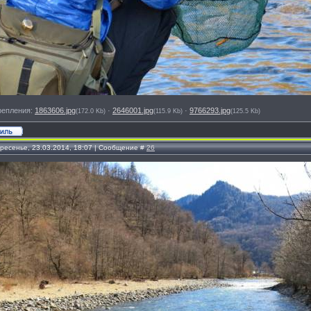
репления:
1863606.jpg
·
2646001.jpg
·
9766293.jpg
(172.0 Kb)
(115.9 Kb)
(125.5 Kb)
кресенье, 23.03.2014, 18:07 | Сообщение #
26