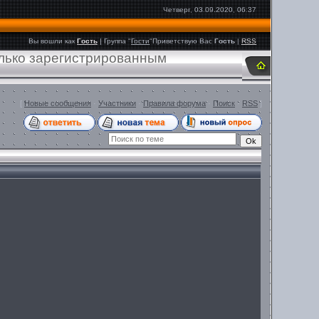
Четверг, 03.09.2020, 06:37
Вы вошли как
Гость
|
Группа
"
Гости
"
Приветствую Вас
Гость
|
RSS
олько зарегистрированным
[
Новые сообщения
·
Участники
·
Правила форума
·
Поиск
·
RSS
]