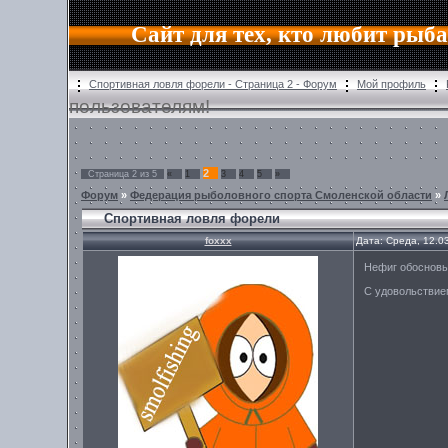
Сайт для тех, кто любит рыб
Спортивная ловля форели - Страница 2 - Форум
Мой профиль
пользователям!
2
Страница
2
из
5
«
1
3
4
5
»
Форум
»
Федерация рыболовного спорта Смоленской области
»
Спортивная ловля форели
foxxx
Дата: Среда, 12.0
Нефиг обосновы
С удовольствием