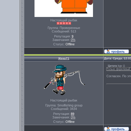
Настоящий рыбак
Группа: Проверенные
Сообщений:
513
Репутация:
9
Замечания:
0%
Статус:
Offline
Жека71
Дата: Среда, 12.0
Цитата
kgv
(
)
Только форелевый 
Согласен. По э
Настоящий рыбак
Группа: Smolfishing group
Сообщений:
3434
Репутация:
89
Замечания:
0%
Статус:
Offline