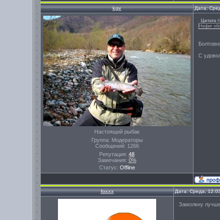
kgv
Дата: Сре
Цитата
f
Нефиг обо
Болтовня
С удово
Настоящий рыбак
Группа: Модераторы
Сообщений:
1266
Репутация:
48
Замечания:
0%
Статус:
Offline
foxxx
Дата: Среда, 12.0
Замолкну лучше