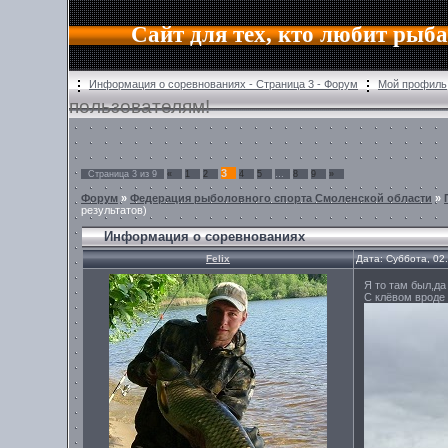
Сайт для тех, кто любит рыб
Информация о соревнованиях - Страница 3 - Форум
Мой профиль
пользователям!
3
Страница
3
из
9
«
1
2
4
5
…
8
9
»
Форум
»
Федерация рыболовного спорта Смоленской области
»
результатов)
Информация о соревнованиях
Felix
Дата: Суббота, 02
Я то там был,да
С клёвом вроде 