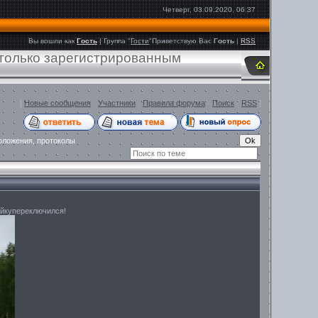
Четверг, 03.09.2020, 06:37
Вы вошли как
Гость
|
Группа
"
Гости
"
Приветствую Вас
Гость
|
RSS
 только зарегистрированным
[
Новые сообщения
·
Участники
·
Правила форума
·
Поиск
·
RSS
]
оложения, протоколы
лейкупереключился!