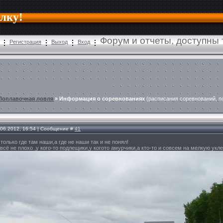
алку!
Форум и отчеты, доступны
Регистрация
Выход
Вход
Поплавочная ловля
»
Информация о соревнованиях
(расписания соревнований, п
.06.2012, 16:54 | Сообщение #
41
 только где там наши,а где не наши так и не понял!
всё не плохо ,у кого-то подлещики,у когото амурчики,а кто-то и совсем на мелкую ук