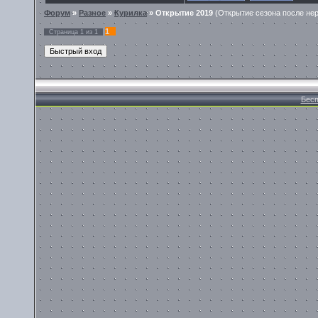
Форум
»
Разное
»
Курилка
»
Открытие 2019
(Открытие сезона после нер
1
Страница
1
из
1
Бесп