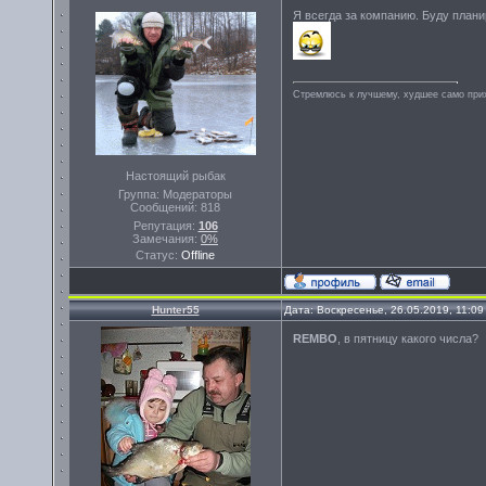
Я всегда за компанию. Буду плани
Стремлюсь к лучшему, худшее само прих
Настоящий рыбак
Группа: Модераторы
Сообщений:
818
Репутация:
106
Замечания:
0%
Статус:
Offline
Hunter55
Дата: Воскресенье, 26.05.2019, 11:0
REMBO
, в пятницу какого числа?