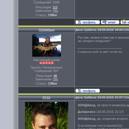
Сообщений:
2308
Репутация:
112
Замечания:
0%
Статус:
Offline
ХОНДАвод
Дата: Суббота, 18.05.2019, 19:44 | 
Рустам, можно к вам как в прошл
зы: второго открытие?
Съеденная рыба не даёт потомства.
Настоящий рыбак
Группа: Проверенные
Сообщений:
897
Репутация:
46
Замечания:
0%
Статус:
Offline
RT-02
Дата: Суббота, 18.05.2019, 21:07 | 
ХОНДАвод
, не просто можно))а 
Добавлено
(18.05.2019, 21:17)
--------------------------------------------
ХОНДАвод
, да, открытие второг
А остальные что то молчат((((
Саня и Иван вообще куда то пропа