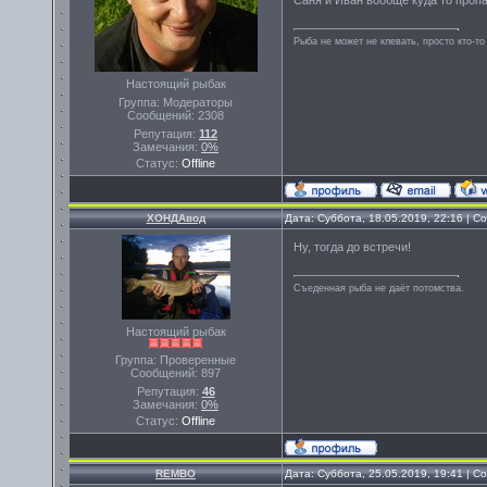
Рыба не может не клевать, просто кто-то
Настоящий рыбак
Группа: Модераторы
Сообщений:
2308
Репутация:
112
Замечания:
0%
Статус:
Offline
ХОНДАвод
Дата: Суббота, 18.05.2019, 22:16 | 
Ну, тогда до встречи!
Съеденная рыба не даёт потомства.
Настоящий рыбак
Группа: Проверенные
Сообщений:
897
Репутация:
46
Замечания:
0%
Статус:
Offline
REMBO
Дата: Суббота, 25.05.2019, 19:41 | 