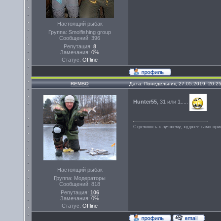
Настоящий рыбак
Группа: Smolfishing group
Сообщений:
396
Репутация:
8
Замечания:
0%
Статус:
Offline
REMBO
Дата: Понедельник, 27.05.2019, 20:2
Hunter55
, 31 или 1.....
Стремлюсь к лучшему, худшее само прих
Настоящий рыбак
Группа: Модераторы
Сообщений:
818
Репутация:
106
Замечания:
0%
Статус:
Offline