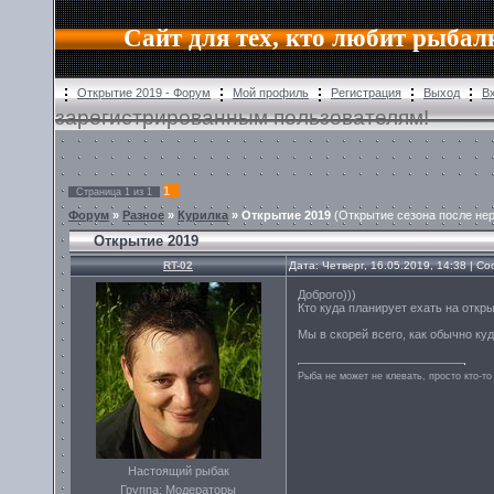
Сайт для тех, кто любит рыбал
Открытие 2019 - Форум
Мой профиль
Регистрация
Выход
В
зарегистрированным пользователям!
1
Страница
1
из
1
Форум
»
Разное
»
Курилка
»
Открытие 2019
(Открытие сезона после нер
Открытие 2019
RT-02
Дата: Четверг, 16.05.2019, 14:38 | 
Доброго)))
Кто куда планирует ехать на откр
Мы в скорей всего, как обычно ку
Рыба не может не клевать, просто кто-то
Настоящий рыбак
Группа: Модераторы