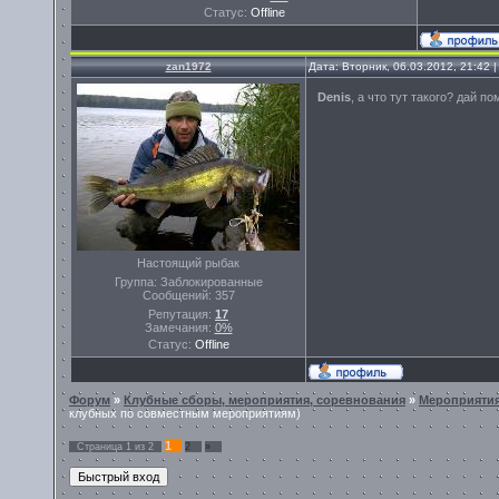
Статус:
Offline
zan1972
Дата: Вторник, 06.03.2012, 21:42
Denis
, а что тут такого? дай по
Настоящий рыбак
Группа: Заблокированные
Сообщений:
357
Репутация:
17
Замечания:
0%
Статус:
Offline
Форум
»
Клубные сборы, мероприятия, соревнования
»
Мероприяти
клубных по совместным мероприятиям)
1
Страница
1
из
2
2
»