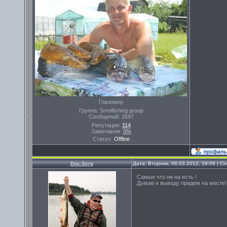
Глазомер
Группа: Smolfishing group
Сообщений:
2697
Репутация:
114
Замечания:
0%
Статус:
Offline
Doc-Serg
Дата: Вторник, 06.03.2012, 18:06 | 
Самые что ни на есть !
Думаю к выводу придем на месте!