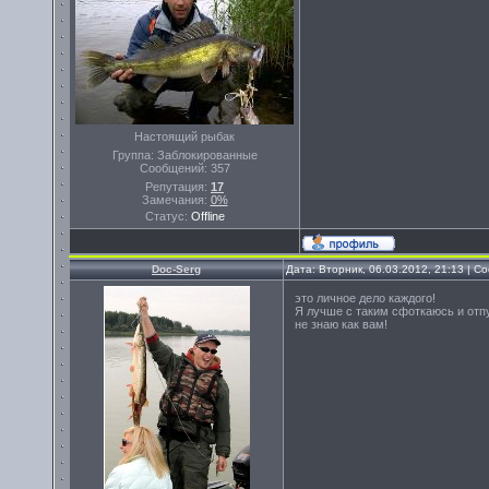
Настоящий рыбак
Группа: Заблокированные
Сообщений:
357
Репутация:
17
Замечания:
0%
Статус:
Offline
Doc-Serg
Дата: Вторник, 06.03.2012, 21:13 | 
это личное дело каждого!
Я лучше с таким сфоткаюсь и отпу
не знаю как вам!