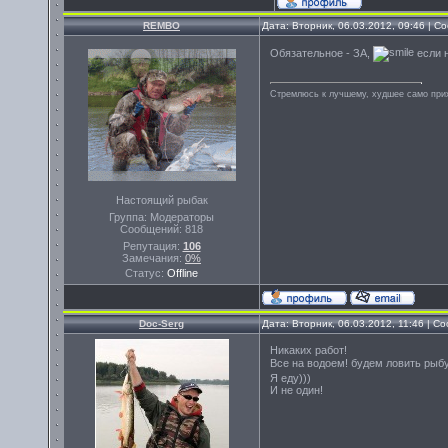
REMBO
Дата: Вторник, 06.03.2012, 09:46 | 
Обязательное - ЗА,
если 
Стремлюсь к лучшему, худшее само прих
Настоящий рыбак
Группа: Модераторы
Сообщений:
818
Репутация:
106
Замечания:
0%
Статус:
Offline
Doc-Serg
Дата: Вторник, 06.03.2012, 11:46 | 
Никаких работ!
Все на водоем! будем ловить рыбу
Я еду)))
И не один!