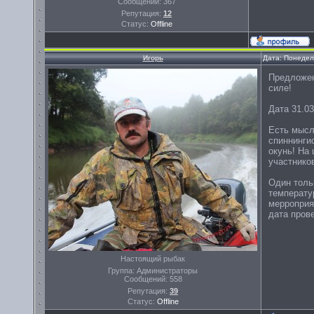
Сообщений:
367
Репутация:
12
Статус:
Offline
Игорь
Дата: Понедел
Предложен
силе!
Дата 31.03
Есть мысл
спиннингис
окунь! На 
участнико
Один толь
температур
мерроприят
дата пров
Настоящий рыбак
Группа: Администраторы
Сообщений:
558
Репутация:
39
Статус:
Offline