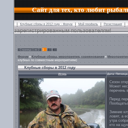
Сайт для тех, кто любит рыбал
Клубные сборы в 2012 году - Форум
Мой профиль
Регистрация
зарегистрированным пользователям!
1
Страница
1
из
2
2
»
Форум
»
Клубные сборы, мероприятия, соревнования
»
Мероприяти
клубных по совместным мероприятиям)
Клубные сборы в 2012 году
Игорь
Дата: Пятница
Сезон отк
Может нес
перечень 
Перед пер
Пообщатьс
Зимние кл
ловят, а е
утра собра
кто на щу