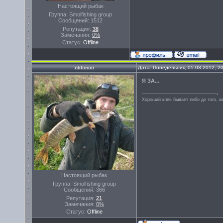
Настоящий рыбак
Группа: Smolfishing group
Сообщений:
1512
Репутация:
38
Замечания:
0%
Статус:
Offline
ntdimon
Дата: Понедельник, 05.03.2012, 2
Я ЗА...
Хороший клев бывает либо до того, ка
Настоящий рыбак
Группа: Smolfishing group
Сообщений:
366
Репутация:
21
Замечания:
0%
Статус:
Offline