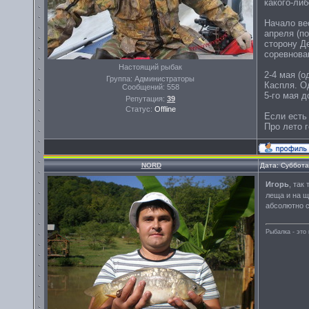
какого-либ
Начало ве
апреля (по
сторону Д
соревнова
Настоящий рыбак
2-4 мая (о
Группа: Администраторы
Каспля. Од
Сообщений:
558
5-го мая д
Репутация:
39
Статус:
Offline
Если есть
Про лето г
NORD
Дата: Суббота
Игорь
, так
леща и на 
абсолютно 
Рыбалка - эт