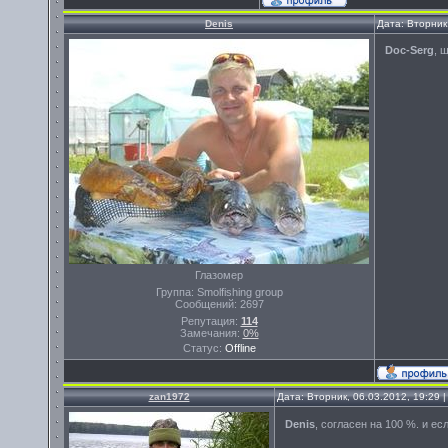
Denis
Дата: Вторник
Doc-Serg
, 
Глазомер
Группа: Smolfishing group
Сообщений:
2697
Репутация:
114
Замечания:
0%
Статус:
Offline
zan1972
Дата: Вторник, 06.03.2012, 19:29
Denis
, согласен на 100 %. и ес