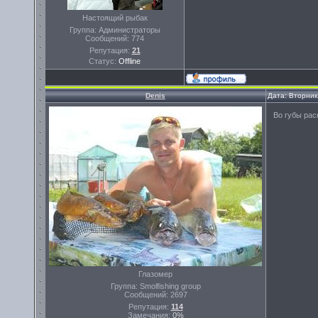
Настоящий рыбак
Группа: Администраторы
Сообщений:
774
Репутация:
21
Статус:
Offline
Denis
Дата: Вторник
Во губы рас
Глазомер
Группа: Smolfishing group
Сообщений:
2697
Репутация:
114
Замечания:
0%