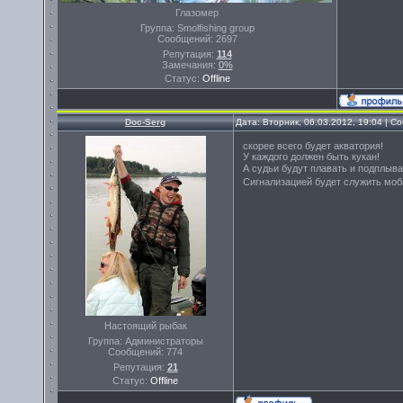
Глазомер
Группа: Smolfishing group
Сообщений:
2697
Репутация:
114
Замечания:
0%
Статус:
Offline
Doc-Serg
Дата: Вторник, 06.03.2012, 19:04 | 
скорее всего будет акватория!
У каждого должен быть кукан!
А судьи будут плавать и подплыв
Сигнализацией будет служить мо
Настоящий рыбак
Группа: Администраторы
Сообщений:
774
Репутация:
21
Статус:
Offline