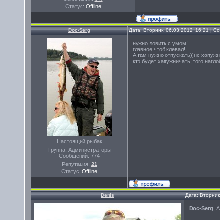
Статус:
Offline
Doc-Serg
Дата: Вторник, 06.03.2012, 16:21 | 
нужно ловить с умом!
главное чтоб клевал!
А там нужно отпускать))не хапужн
кто будет хапужничать, того нагл
Настоящий рыбак
Группа: Администраторы
Сообщений:
774
Репутация:
21
Статус:
Offline
Denis
Дата: Вторник
Doc-Serg
, 