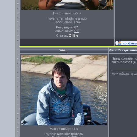
Настоящий рыбак
Группа: Smolfishing group
Сообщений:
1264
Репутация:
87
Замечания:
0%
Статус:
Offline
Witalij
Дата: Воскресенье
Предложение по
закрываются ,а 
Хочу поймать руса
Настоящий рыбак
Группа: Администраторы