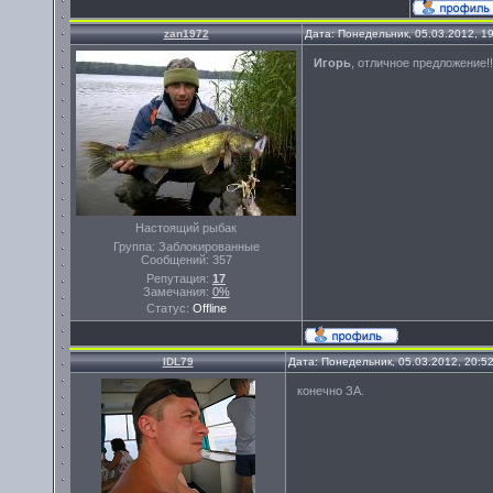
zan1972
Дата: Понедельник, 05.03.2012, 1
Игорь
, отличное предложение!!!
Настоящий рыбак
Группа: Заблокированные
Сообщений:
357
Репутация:
17
Замечания:
0%
Статус:
Offline
IDL79
Дата: Понедельник, 05.03.2012, 20:5
конечно ЗА.