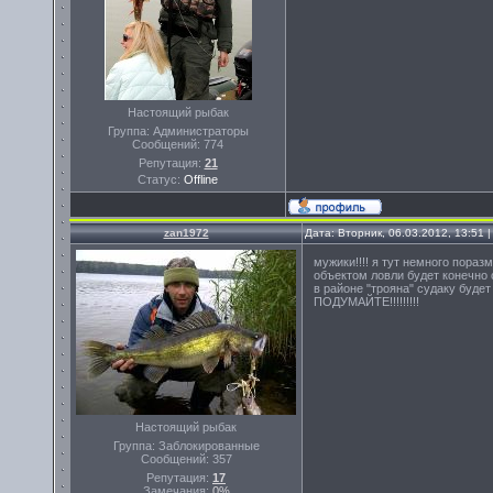
Настоящий рыбак
Группа: Администраторы
Сообщений:
774
Репутация:
21
Статус:
Offline
zan1972
Дата: Вторник, 06.03.2012, 13:51
мужики!!!! я тут немного поразм
объектом ловли будет конечно с
в районе "трояна" судаку будет
ПОДУМАЙТЕ!!!!!!!!!
Настоящий рыбак
Группа: Заблокированные
Сообщений:
357
Репутация:
17
Замечания:
0%