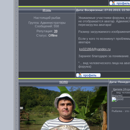
Игорь
Дата: Воскресенье, 27.01.2013, 22:5
Настоящий рыбак
Уважаемые участники форума, в ре
не отображается аватар. Админист
Группа: Администраторы
перезагрузка аватара!
Сообщений:
558
Репутация:
39
Размер загружаемого изображения
Статус:
Offline
Если у кого то возникнут проблем
аватара
ks021864@yandex.ru
Заранее благодарю за понимание.
"... вид человеческого лица на а
форума)
NORD
Дата: Понедел
Цитата
(
Игор
"... вид чело
форума)
Рыбалка - эт