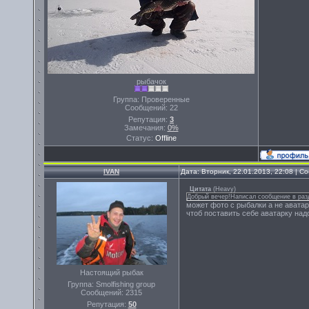
рыбачок
Группа: Проверенные
Сообщений:
22
Репутация:
3
Замечания:
0%
Статус:
Offline
IVAN
Дата: Вторник, 22.01.2013, 22:08 | 
Цитата
(
Heavy
)
Добрый вечер!Написал сообщение в разд
может фото с рыбалки а не авата
чтоб поставить себе аватарку над
Настоящий рыбак
Группа: Smolfishing group
Сообщений:
2315
Репутация:
50