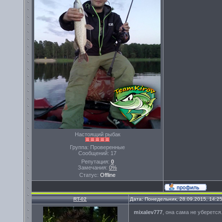
Настоящий рыбак
Группа: Проверенные
Сообщений:
17
Репутация:
0
Замечания:
0%
Статус:
Offline
RT-02
Дата: Понедельник, 28.09.2015, 14:2
mixalev777
, она сама не уберется