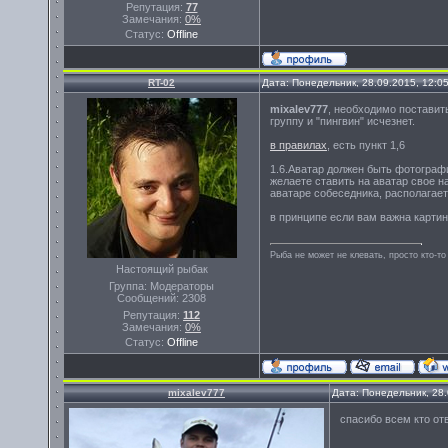
Репутация:
77
Замечания:
0%
Статус:
Offline
RT-02
Дата: Понедельник, 28.09.2015, 12:0
mixalev777
, необходимо поставит
группу и "пингвин" исчезнет.
в правилах
, есть пункт 1,6
1.6.Аватар должен быть фотограф
желаете ставить на аватар свое н
аватаре собеседника, располагае
в принципе если вам важна картинк
Рыба не может не клевать, просто кто-то
Настоящий рыбак
Группа: Модераторы
Сообщений:
2308
Репутация:
112
Замечания:
0%
Статус:
Offline
mixalev777
Дата: Понедельник, 28
спасибо всем кто от