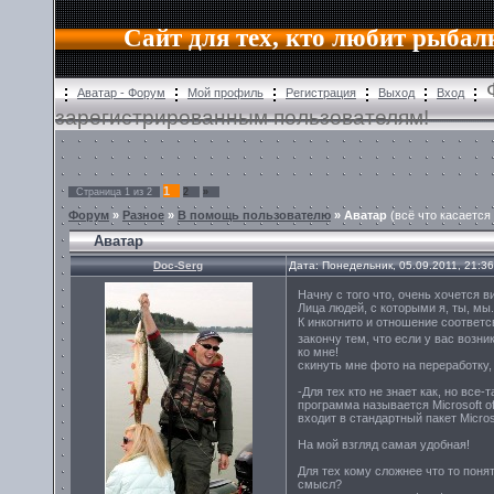
Сайт для тех, кто любит рыбал
Аватар - Форум
Мой профиль
Регистрация
Выход
Вход
зарегистрированным пользователям!
1
Страница
1
из
2
2
»
Форум
»
Разное
»
В помощь пользователю
»
Аватар
(всё что касается
Аватар
Doc-Serg
Дата: Понедельник, 05.09.2011, 21:3
Начну с того что, очень хочется в
Лица людей, с которыми я, ты, мы
К инкогнито и отношение соответ
закончу тем, что если у вас возн
ко мне!
скинуть мне фото на переработку
-Для тех кто не знает как, но все
программа называется Microsoft off
входит в стандартный пакет Microso
На мой взгляд самая удобная!
Для тех кому сложнее что то поня
смысл?