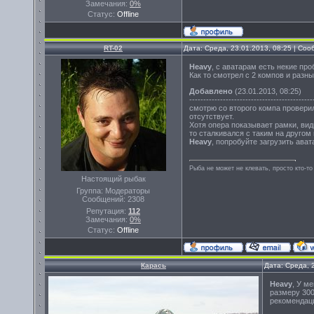
Замечания:
0%
Статус:
Offline
RT-02
Дата: Среда, 23.01.2013, 08:25 | Со
Heavy
, с аватарам есть некие проб
Как то смотрел с 2 компов и разны
Добавлено
(23.01.2013, 08:25)
--------------------------------------------
смотрю со второго компа проверил
отсутствует.
Хотя опера показывает рамки, види
то сталкивался с таким на другом 
Heavy
, попробуйте загрузить ават
Рыба не может не клевать, просто кто-то
Настоящий рыбак
Группа: Модераторы
Сообщений:
2308
Репутация:
112
Замечания:
0%
Статус:
Offline
Карась
Дата: Среда, 
Heavy
, У м
размеру 300
рекомендаци