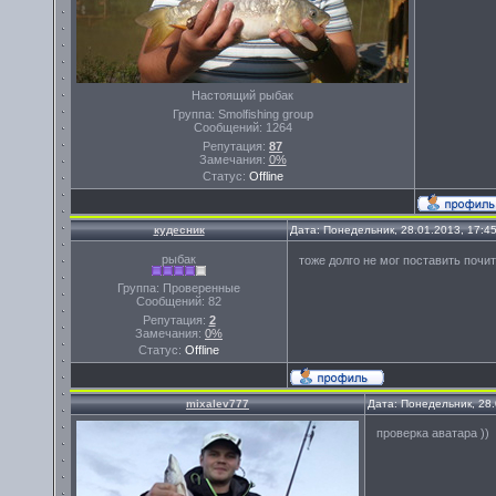
Настоящий рыбак
Группа: Smolfishing group
Сообщений:
1264
Репутация:
87
Замечания:
0%
Статус:
Offline
кудесник
Дата: Понедельник, 28.01.2013, 17:4
рыбак
тоже долго не мог поставить почи
Группа: Проверенные
Сообщений:
82
Репутация:
2
Замечания:
0%
Статус:
Offline
mixalev777
Дата: Понедельник, 28
проверка аватара ))