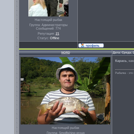
Настоящий рыбак
Группа: Администраторы
Сообщений:
774
Репутация:
21
Статус:
Offline
NORD
Дата: Среда, 
Карась
, ка
Рыбалка - эт
Настоящий рыбак
Группа: Smolfishing group