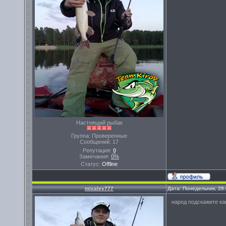
Настоящий рыбак
Группа: Проверенные
Сообщений:
17
Репутация:
0
Замечания:
0%
Статус:
Offline
mixalev777
Дата: Понедельник, 28
народ подскажите ка