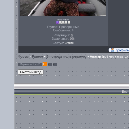
новичок
Группа: Проверенные
Сообщений:
4
Репутация:
0
Замечания:
0%
Статус:
Offline
Форум
»
Разное
»
В помощь пользователю
»
Аватар
(всё что касается
1
Страница
1
из
2
2
»
Бесп