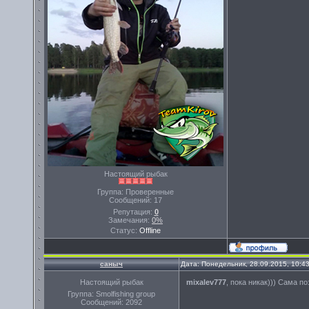
Настоящий рыбак
Группа: Проверенные
Сообщений:
17
Репутация:
0
Замечания:
0%
Статус:
Offline
саныч
Дата: Понедельник, 28.09.2015, 10:4
Настоящий рыбак
mixalev777
, пока никак))) Сама п
Группа: Smolfishing group
Сообщений:
2092