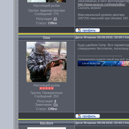
закачиваешь в него фото\редакти
http://www.avazun.ru/photo/editor/
Настоящий рыбак
Скачать можно!
Группа: Администраторы
Сообщений:
774
Максимальный размер аватара
200*200 пикселей при объёме 150 
Репутация:
21
Статус:
Offline
Vitus
Дата: Вторник, 06.09.2011, 16:28 | 
Куда удобнее Gimp. Все параметр
совершенно бесплатен, поскольку 
Селекционеры вывели новый вид рыб: рыб
Настоящий рыбак
Группа: Проверенные
Сообщений:
253
Репутация:
8
Замечания:
0%
Статус:
Offline
Doc-Serg
Дата: Вторник, 06.09.2011, 22:42 | 