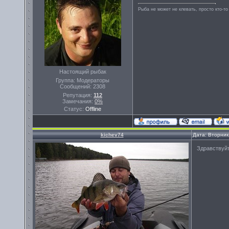
Рыба не может не клевать, просто кто-то
Настоящий рыбак
Группа: Модераторы
Сообщений:
2308
Репутация:
112
Замечания:
0%
Статус:
Offline
kichev74
Дата: Вторник
Здравствуйт