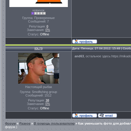
новичок
Группа: Проверенные
Сообщений:
7
Репутация:
0
Замечания:
0%
Статус:
Offline
IDL79
Дата: Пятница, 27.04.2012, 15:48 | Соо
and63
, остальное здесь:https://mikado
Настоящий рыбак
Группа: Smolfishing group
Сообщений:
1512
Репутация:
38
Замечания:
0%
Статус:
Offline
Форум
»
Разное
»
В помощь пользователю
»
Как уменьшить фото для добав
форум.)