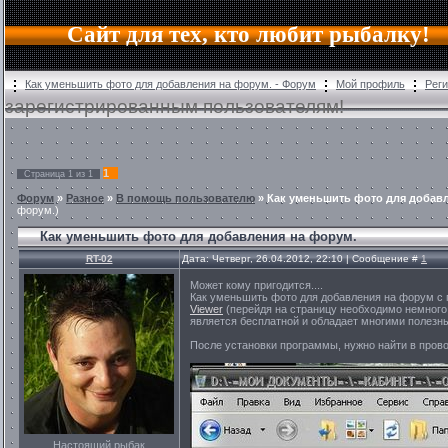
Сайт для тех, кто любит рыбалку!
Как уменьшить фото для добавления на форум. - Форум
Мой профиль
Рег
зарегистрированным пользователям!
1
Страница
1
из
1
Форум
»
Разное
»
В помощь пользователю
»
Как уменьшить фото для добав
форум.)
Как уменьшить фото для добавления на форум.
RT-02
Дата: Четверг, 26.04.2012, 22:10 | Сообщение #
1
Может кому пригодится....
Как уменьшить фото для добавления на форум с п
Viewer
(перейдя на страницу необходимо немного 
является бесплатной и обладает многими полез
После установки программы, нужно найти в пров
Настоящий рыбак