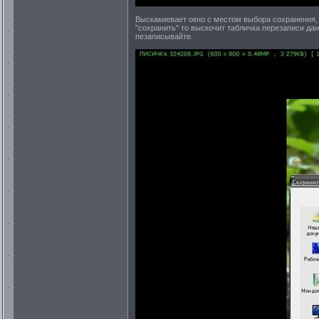
Выскакиевает окно с местом выбора сохранения,
"сохранить" то выскочит табличка перезаписи дан
пезаписывайте.