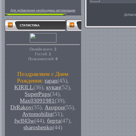
Для добавления необходима авторизация
Добавл
СТАТИСТИКА
Онлайн всего:
2
Гостей:
2
Пользователей:
0
Поздравляем с Днем
Рождения:
rapan
(45)
,
KIRILL
(36)
,
кукан
(52)
,
SuperPups
(34)
,
Max03091981
(39)
,
DrRakov
(35)
,
Андрон
(55)
,
Avtomobilist
(51)
,
fwff43w
(44)
,
берта
(47)
,
sharoshenko
(44)