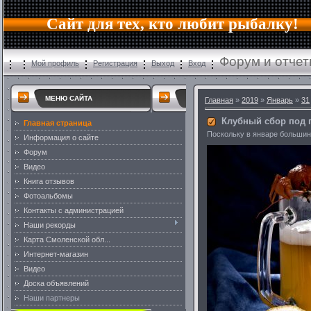
Сайт для тех, кто любит рыбалку!
Форум и отчет
Мой профиль
Регистрация
Выход
Вход
МЕНЮ САЙТА
Главная
»
2019
»
Январь
»
31
Клубный сбор под 
Главная страница
Поскольку в январе большинс
Информация о сайте
Форум
Видео
Книга отзывов
Фотоальбомы
Контакты с администрацией
Наши рекорды
Карта Смоленской обл...
Интернет-магазин
Видео
Доска объявлений
Наши партнеры