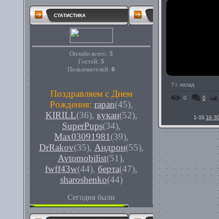
СТАТИСТИКА
Онлайн всего:
5
Гостей:
5
Пользователей:
0
7 г. назад
Поздравляем с Днем
0
0
Рождения:
rapan
(45)
,
KIRILL
(36)
,
кукан
(52)
,
1-15
16-3
SuperPups
(34)
,
Max03091981
(39)
,
DrRakov
(35)
,
Андрон
(55)
,
Avtomobilist
(51)
,
fwff43w
(44)
,
берта
(47)
,
sharoshenko
(44)
Сегодня были