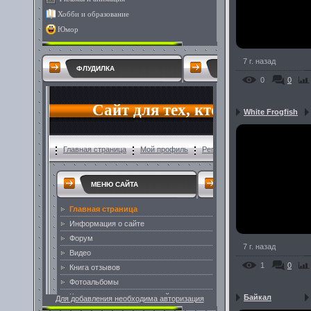
Хобби и образование
Юмор
7 г. назад
ФЛУДИЛКА
0
0
White Frogfish
7 г. назад
1
0
Байкал
Для добавления необходима авторизация