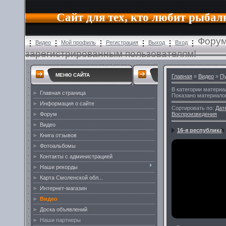
Сайт для тех, кто любит рыбал
Форум
Видео
Мой профиль
Регистрация
Выход
Вход
зарегистрированным пользователям!
МЕНЮ САЙТА
Главная
»
Видео
»
Пу
В категории материа
Главная страница
Показано материало
Информация о сайте
Сортировать по
:
Дат
Форум
Воспроизведения
Видео
16-я республика
Книга отзывов
Фотоальбомы
Контакты с администрацией
Наши рекорды
Карта Смоленской обл...
Интернет-магазин
Видео
Доска объявлений
Наши партнеры