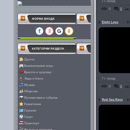
7 г. назад
0
0
ФОРМА ВХОДА
Eight Legs
КАТЕГОРИИ РАЗДЕЛА
Другое
Компьютерные игры
Красота и здоровье
7 г. назад
Люди и блоги
Музыка
0
0
Общество
Путешествия и события
Red Sea Rays
Развлечения
Сериалы
Спорт
Транспорт
Фильмы и анимация