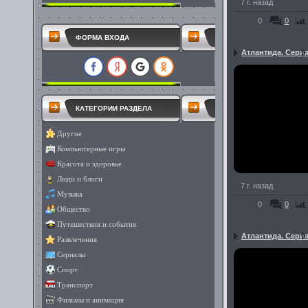
7 г. назад
0
0
ФОРМА ВХОДА
Атлантида. Серия
КАТЕГОРИИ РАЗДЕЛА
Другое
Компьютерные игры
Красота и здоровье
Люди и блоги
7 г. назад
Музыка
0
0
Общество
Путешествия и события
Атлантида. Серия
Развлечения
Сериалы
Спорт
Транспорт
Фильмы и анимация