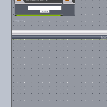
/register
Бесп