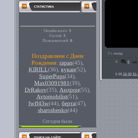
СТАТИСТИКА
Онлайн всего:
5
Гостей:
5
Пользователей:
0
7 г. назад
Поздравляем с Днем
Рождения:
rapan
(45)
,
0
0
KIRILL
(36)
,
кукан
(52)
,
1-15
16-30
31-
SuperPups
(34)
,
Max03091981
(39)
,
DrRakov
(35)
,
Андрон
(55)
,
Avtomobilist
(51)
,
fwff43w
(44)
,
берта
(47)
,
sharoshenko
(44)
Сегодня были
ПОИСК НА САЙТЕ