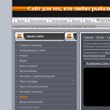
Сайт для тех, кто любит рыбал
Форум
Видео
Мой профиль
Регистрация
Выход
Вход
зарегистрированным пользователям!
МЕНЮ САЙТА
Главная
»
Видео
»
С
В категории материа
Главная страница
Показано материало
Информация о сайте
Сортировать по
:
Дат
Форум
Воспроизведения
Видео
Атлантида. Серия
Книга отзывов
Фотоальбомы
Контакты с администрацией
Наши рекорды
Карта Смоленской обл...
Интернет-магазин
Видео
Доска объявлений
Наши партнеры