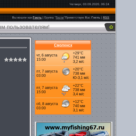
Четверг, 03.09.2020, 06:24
Вы вошли как
Гость
|
Группа
"
Гости
"
Приветствую Вас
Гость
|
RSS
ым пользователям!
Смоленск