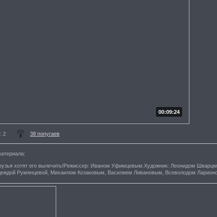
00:09:24
: 2
38 попугаев
материала
:
Друзья хотят его вылечить!Режиссер: Иваном Уфимцевым.Художник: Леонидом Шварц
деждой Румянцевой, Михаилом Козаковым, Василием Ливановым, Всеволодом Ларион