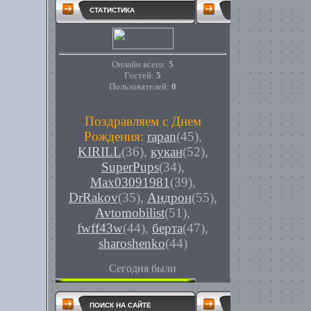
СТАТИСТИКА
Онлайн всего:
5
Гостей:
5
Пользователей:
0
Поздравляем с Днем
Рождения:
rapan
(45)
,
KIRILL
(36)
,
кукан
(52)
,
SuperPups
(34)
,
Max03091981
(39)
,
DrRakov
(35)
,
Андрон
(55)
,
Avtomobilist
(51)
,
fwff43w
(44)
,
берта
(47)
,
sharoshenko
(44)
Сегодня были
ПОИСК НА САЙТЕ