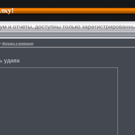
алку!
ум и отчеты, доступны только зарегистрированн
»
Фильмы и анимация
ь удава