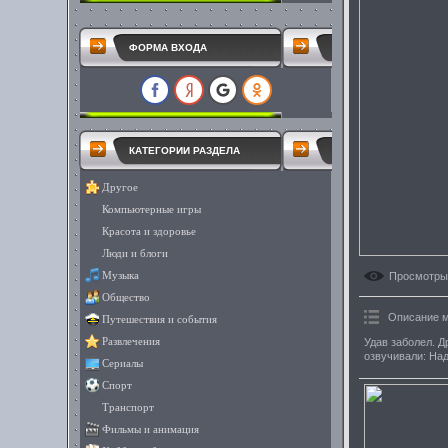
ФОРМА ВХОДА
КАТЕГОРИИ РАЗДЕЛА
Другое
Компьютерные игры
Красота и здоровье
Люди и блоги
Просмотры
Музыка
Общество
Описание 
Путешествия и события
Удав заболел. 
Развлечения
озвучивали: На
Сериалы
Спорт
Транспорт
Фильмы и анимация