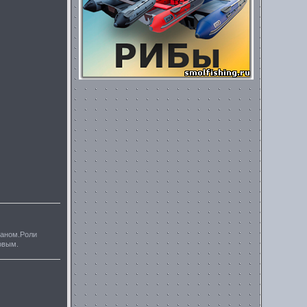
маном.Роли
овым.