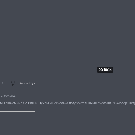
00:10:14
: 1
Винни-Пух
материала
:
й мы знакомимся с Винни-Пухом и несколько подозрительными пчелами.Режиссер: Фед