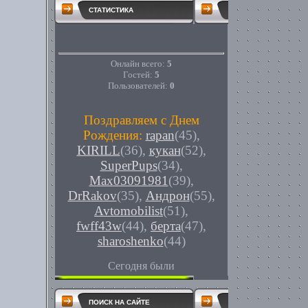
СТАТИСТИКА
Онлайн всего:
5
Гостей:
5
Пользователей:
0
Поздравляем с Днем
Рождения:
rapan
(45)
,
KIRILL
(36)
,
кукан
(52)
,
SuperPups
(34)
,
Max03091981
(39)
,
DrRakov
(35)
,
Андрон
(55)
,
Avtomobilist
(51)
,
fwff43w
(44)
,
берта
(47)
,
sharoshenko
(44)
Сегодня были
ПОИСК НА САЙТЕ