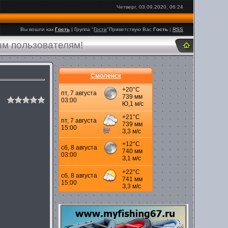
Четверг, 03.09.2020, 06:24
Вы вошли как
Гость
|
Группа
"
Гости
"
Приветствую Вас
Гость
|
RSS
ым пользователям!
Смоленск