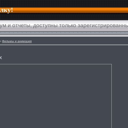
алку!
ум и отчеты, доступны только зарегистрированн
»
Фильмы и анимация
х