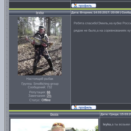
leyka
Дата: Вторник, 14.03.2017, 20:08 | Соо
Ребята спасибо!Эмиль,на кубке Росс
рядом не было,а на соревнованиях ку
Настоящий рыбак
Группа: Smolfishing group
Сообщений:
732
Репутация:
66
Замечания:
0%
Статус:
Offline
Denis
Дата: Среда, 15.03.
leyka
,а ты возьми