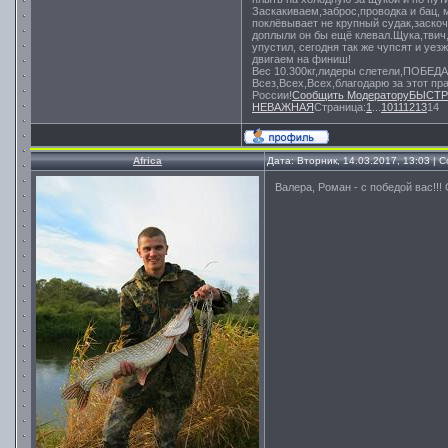
Заскакиваем,заброс,проводка и бац, 
поклёвывает не крупный судак,заскоч
доплыли он бы ещё клевал.Щука,твич,
упустил, сегодня так же чупсят и уе
двигаем на финиш!
Вес 10.300кг,лидеры слетели,ПОБЕДА!
Всез,Всех,Всех,благодарю за этот пр
России!
Сообщить Модератору
БЫСТР
НЕВАЖНАЯ
Страница:
1
...
10
11
12
13
14
Africa
Дата: Вторник, 14.03.2017, 13:03 |
Валера, Роман - с победой вас!!! 