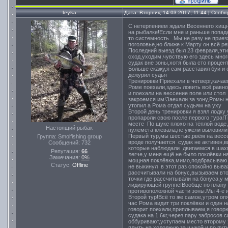
leyka
Дата: Вторник, 14.03.2017, 11:44 | Сооб
С нетерпением ждали Весеннего хищн
на рыбалке!Если мне и раньше попада
то системность .Мы не разу не приез
поголовье,но ближе к Марту он всё ре
Последний выезд был 23 февраля,эти м
сход,уходим,чувствую его здесь мног
судак вне зоны,хотя была сто процент
Больше скажу,я сам расставил буи и 
дежурил судья
Тренировки!Приехали в четверг,качаем
Роме поехали,здесь ловить всё равно
и поехали на вессение поле или стол 
закроемся им!Заехали за зону,Ромы не
утопил а Рома отдал судьям на уху
Второй день тренировки я взял лодку 
пропароли свою после первого тура!
месте По щуке плохо на тёплой воде,
Настоящий рыбак
пулемёта клевала,не ужели выловили,
Первый тур,мы шестые,рвём на вессе
Группа: Smolfishing group
вроде получается судак не активен,в
Сообщений:
732
которые наблюдали двигаемся в шахм
Репутация:
66
легче,у меня ещё не было поклёвки 
Замечания:
0%
мощная поклёвка,мимо,подбрасываю и
Статус:
Offline
не выкинул в этот раз спокойно выва
рассчитывали на бонус,вызываем вто
точки где рассчитывали на бонуса,у 
лидирующей группе!Вообще по плану 
противоположной части зоны.Мы 4-е и
Второй тур!Всё то же самое,утром опя
час Рома видит три поклёвки и один н
говорит поехали,приплываем,я говорю
судака на 1.6кг,через пару забросов 
оббуривают,уступаем место второму 
плыть на холодную за щукой и по пути