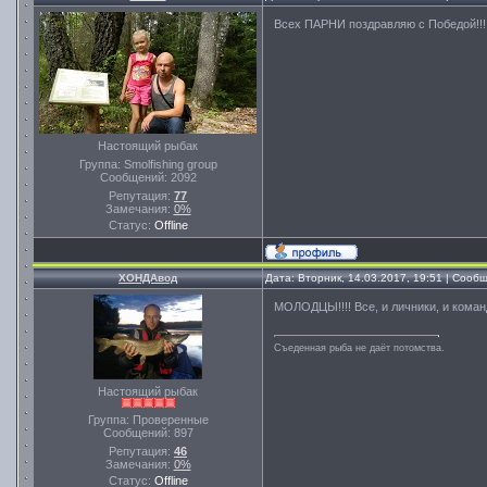
Всех ПАРНИ поздравляю с Победой!!
Настоящий рыбак
Группа: Smolfishing group
Сообщений:
2092
Репутация:
77
Замечания:
0%
Статус:
Offline
ХОНДАвод
Дата: Вторник, 14.03.2017, 19:51 | Соо
МОЛОДЦЫ!!!! Все, и личники, и команд
Съеденная рыба не даёт потомства.
Настоящий рыбак
Группа: Проверенные
Сообщений:
897
Репутация:
46
Замечания:
0%
Статус:
Offline