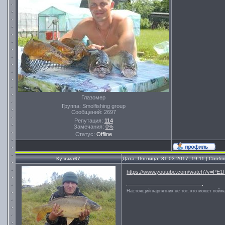
Глазомер
Группа: Smolfishing group
Сообщений:
2697
Репутация:
114
Замечания:
0%
Статус:
Offline
Кузьма67
Дата: Пятница, 31.03.2017, 19:11 | Соо
https://www.youtube.com/watch?v=PE1
Настоящий карпятник не тот, кто может пойма