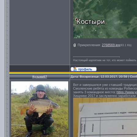
Прикрепления:
2768569.jpg
(83.1 Kb)
Настоящий карпятник не тот, кто может поймать
Кузьма67
Дата: Воскресенье, 12.03.2017, 20:58 | Со
Вот и завершился уже ставший традицио
Смоленские ребята из команды Робинзон
занять 3 командное место(
https://www.
Хищнике 2017 и заслуженно заработали