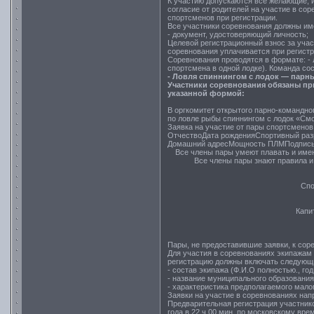
К участию допускаются все желающие, 
согласие от родителей на участие в со
спортсменов при регистрации.
Все участники соревнования должны име
- документ, удостоверяющий личность;
Целевой регистрационный взнос за учас
соревнования уплачивается при регистр
Соревнования проводятся в формате: - 
спортсмена в одной лодке). Команда сос
-
Ловля спиннингом с лодок — парны
Участники соревнования обязаны при
указанной формой:
В оргкомитет открытого парно-командно
по ловле рыбы спиннингом с лодок «Смо
Заявка на участие от пары спортсменов
ОтчествоДата рожденияСпортивный ра
Домашний адресМощность ПЛМПодпис
Все члены пары умеют плавать и имею
Все члены пары знают правила и
Спо
Капи
Пары, не предоставившие заявки, к сор
Для участия в соревнованиях экипажам
регистрацию должны включать следующ
- состав экипажа (Ф.И.О полностью., го
- название муниципального образования
- характеристика предполагаемого мало
Заявки на участие в соревнованиях нап
Предварительная регистрация участник
года в 22 ч 00 мин. по московскому вр