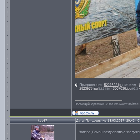
Прикрепления:
5221622.jpg
·
(102.9 Kb)
2823978.jpg
·
3007036.jpg
(82.6 Kb)
(95.3 
Настоящий карпятник не тот, кто может поймать
kve67
Дата: Понедельник, 13.03.2017, 20:42 |
Валера ,Роман поздравляю с заслу