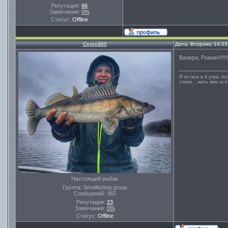
Репутация:
66
Замечания:
0%
Статус:
Offline
Сергей85
Дата: Вторник, 14.0
Валера, Роман!!!!!!
Я встала в 4 утра, по
спине....жить мне ост
Настоящий рыбак
Группа: Smolfishing group
Сообщений:
365
Репутация:
23
Замечания:
0%
Статус:
Offline