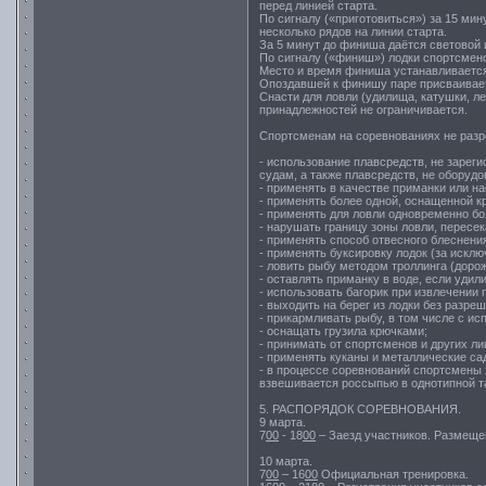
перед линией старта.
По сигналу («приготовиться») за 15 ми
несколько рядов на линии старта.
За 5 минут до финиша даётся световой и
По сигналу («финиш») лодки спортсмен
Место и время финиша устанавливается 
Опоздавшей к финишу паре присваивает
Снасти для ловли (удилища, катушки, л
принадлежностей не ограничивается.
Спортсменам на соревнованиях не разр
- использование плавсредств, не зарег
судам, а также плавсредств, не оборуд
- применять в качестве приманки или н
- применять более одной, оснащенной к
- применять для ловли одновременно бо
- нарушать границу зоны ловли, пересек
- применять способ отвесного блеснени
- применять буксировку лодок (за исклю
- ловить рыбу методом троллинга (дорож
- оставлять приманку в воде, если удил
- использовать багорик при извлечении
- выходить на берег из лодки без разре
- прикармливать рыбу, в том числе с и
- оснащать грузила крючками;
- принимать от спортсменов и других 
- применять куканы и металлические са
- в процессе соревнований спортсмены 
взвешивается россыпью в однотипной т
5. РАСПОРЯДОК СОРЕВНОВАНИЯ.
9 марта.
7
00
- 18
00
– Заезд участников. Размеще
10 марта.
7
00
– 16
00
Официальная тренировка.