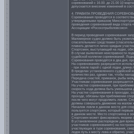
соревнований с 16.00. до 21.00 10 март
допускается внесение изменений в сост
4. ПРАВИЛА ПРОВЕДЕНИЯ СОРЕВНОВ
Соревнования проводятся в соответств
утвержденными приказом Минспорттуризм
проведения соревнований вида спорта 
Ассоциации «Росохотрыболовсоюз».
В период проведения соревнования зап
Маломерное судно должно быть укомплек
спасательными средствами (спасательн
плавать делается лично каждым участн
Спортсмен, выступающий на лодке, обяз
В случае выявления неисправности лод
судейской коллегии соревнований. Лодк
Соревнования проводятся в два дня, пр
На соревнованиях разрешается использ
- при ловле парой с одной лодки, длина 
В пределах установленного судейской 
количество раз, однако так, чтобы наход
Передача снастей, приманок, рыбы меж
Участникам соревнования разрешается и
На участке соревнования, при приближен
скорость хода должна быть уменьшена д
На участке соревнования в проходах, с
проходе, обязаны при приближении спор
после чего могут продолжить ловлю. Сп
должны совершать движение на малом хо
Началом ловли в данном месте для спо
пользуется спортсмен, который первым 
в данном месте. Место спортсмена в зо
Спортсмен может фиксировать якорем с
В установленное распорядком дня время
участников соревнования») на построен
участвующих в туре соревнования, свер
лодок путь к месту лова и обратно, уча