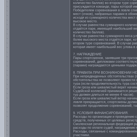
количество баллов) во втором туре сор
присуждается команде, пары которой им
Победителем соревнования в ловле сп
мест (очков), набранных парами в обо
исходя из суммарного количества мест 
высокое место.
В случае равенства суммарного количес
отдаётся паре, имеющей наибольший ве
количество баллов).
В случае равенства суммарного веса ул
более высокого места отдаётся паре, к
втором туре соревнований. В случае ра
которая имеет наибольший вес улова в 
7. НАГРАЖДЕНИЕ
Пары спортсменов, занявшие три призо
соревнований, дипломами соответствую
(парами) награждаются ценными подарк
8. ПРАВИЛА ПРИ ВОЗНИКНОВЕНИИ 
При непредвиденных обстоятельствах (г
обстоятельства не позволяют провести 
тура (если продолжительность тура сос
Если гроза или шквалистый верет начина
Судейской коллегией принимается реше
тур должен длиться не менее 4 часов).
Если гроза или шквалистый ветер начин
ловля прекращается, спортсмены должны
позволят продолжение соревнований, та
9. УСЛОВИЯ ФИНАНСИРОВАНИЯ.
Расходы по организации и проведению с
средств, полученных от целевых регист
Смоленская региональная федерация ры
расходы по оплате судей, награждению 
Расходы, связанные с командированием
участники.