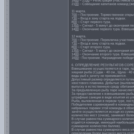
16
00
– 21
00
– Регистрация участников с
21
00
– Совещание капитанов команд (же
11 марта.
7
00
– Построение. Торжественное откры
7
30
– Вход в зону старта на лодках.
8
00
– Старт первого тура.
13
55
– Сигнал - 5 минут до окончания пе
14
00
– Окончание первого тура. Взвешив
12 марта.
7
00
– Построение. Перекличка участник
7
30
– Вход в зону старта на лодках.
8
00
– Старт второго тура.
13
55
– Сигнал - 5 минут до окончания вт
14
00
– Окончание второго тура. Взвешив
16
00
- Построение. Награждение победи
6. ОПРЕДЕЛЕНИЕ РЕЗУЛЬТАТОВ СОР
Взвешивание осуществляется в таре, пр
хищная рыба (Судак - 40 см., Щука - 40 
виды рыб к зачету не принимаются.
Допустимый размер определяется путем
хвостового плавника. Добытые (выловл
выпуску в естественную среду обитани
За предъявленную рыбу паре начисляетс
За предоставление к взвешиванию рыб
штрафные санкции в виде изъятия из ул
Рыба, выловленная в первом туре, пост
Победителем соревнований в командных
набранных парами этой команды в обои
зачёте осуществляется исходя из сумм
количество мест (очков), занимает боле
В случае равенства суммарного количес
отдаётся команде, имеющей наибольший
суммарное количество баллов).
В случае равенства суммарного веса ул
определении более высокого места отд