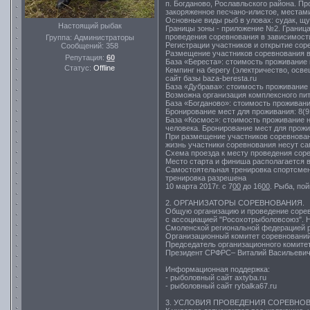
п. Богданово, Рославльского района. П
закоряженное песчано-илистое, местам
Основные виды рыб в уловах: судак, щук
Настоящий рыбак
Границы зоны - приложение №2. Граница
проведения соревнования в зависимости
Группа: Администраторы
Регистрации участников и открытие соре
Сообщений:
358
Размещение участников соревнования во
Репутация:
60
База «Береста»: стоимость проживание н
Статус:
Offline
Кемпинг на берегу (электричество, осве
сайт базы baza-beresta.ru
База «Дубрава»: стоимость проживание н
Возможна организация комплексного пит
База «Богданово»: стоимость проживание
Бронирование мест для проживания: 8(91
База «Космос»: стоимость проживание на
человека. Бронирование мест для прожив
При размещение участников соревнован
жизнь участники соревнования несут са
Схема проезда к месту проведения сор
Место старта и финиша располагается в
Самостоятельная тренировка спортсмено
тренировка разрешена
10 марта 2017г. с 7
00
до 16
00
. Рыба, по
2. ОРГАНИЗАТОРЫ СОРЕВНОВАНИЯ.
Общую организацию и проведение соре
с ассоциацией "Росохотрыболовсоюз". 
Смоленской региональной федерацией р
Организационный комитет соревнований
Председатель организационного комитет
Президент СРФРС– Виталий Васильевич 
Информационная поддержка:
- рыболовный сайт axtyba.ru
- рыболовный сайт rybalka67.ru
3. УСЛОВИЯ ПРОВЕДЕНИЯ СОРЕВНО