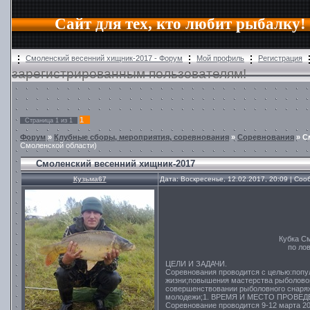
Сайт для тех, кто любит рыбалку!
Смоленский весенний хищник-2017 - Форум
Мой профиль
Регистрация
зарегистрированным пользователям!
1
Страница
1
из
1
Форум
»
Клубные сборы, мероприятия, соревнования
»
Cоревнования
»
С
Смоленской области)
Смоленский весенний хищник-2017
Кузьма67
Дата: Воскресенье, 12.02.2017, 20:09 | Со
Кубка С
по ло
ЦЕЛИ И ЗАДАЧИ.
Соревнования проводится с целью:попул
жизни;повышения мастерства рыболово
совершенствовании рыболовного снаряж
молодежи;1. ВРЕМЯ И МЕСТО ПРОВЕ
Соревнование проводится 9-12 марта 20