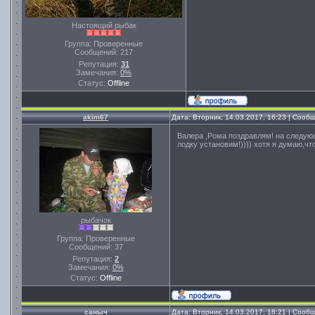
Настоящий рыбак
Группа: Проверенные
Сообщений:
217
Репутация:
31
Замечания:
0%
Статус:
Offline
akim67
Дата: Вторник, 14.03.2017, 16:23 | Соо
Валера ,Рома поздравлям! на следующ
лодку установим!)))) хотя я думаю,чт
рыбачок
Группа: Проверенные
Сообщений:
37
Репутация:
2
Замечания:
0%
Статус:
Offline
саныч
Дата: Вторник, 14.03.2017, 18:21 | Соо