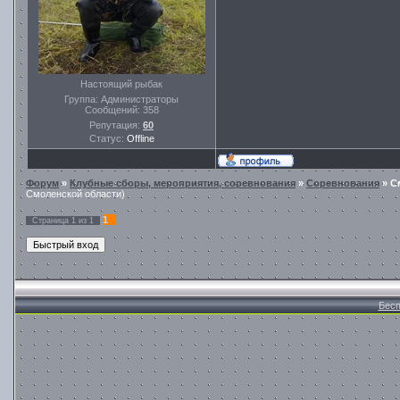
Настоящий рыбак
Группа: Администраторы
Сообщений:
358
Репутация:
60
Статус:
Offline
Форум
»
Клубные сборы, мероприятия, соревнования
»
Cоревнования
»
С
Смоленской области)
1
Страница
1
из
1
Бесп