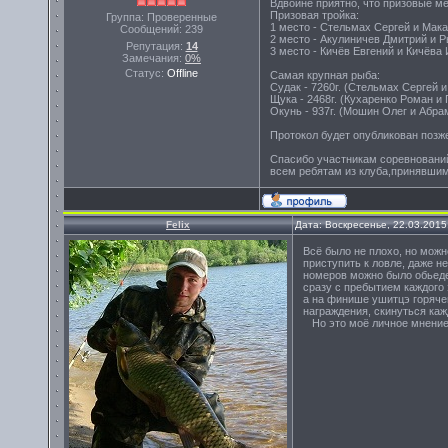
Вдвойне приятно, что призовые ме
Призовая тройка:
Группа: Проверенные
1 место - Стельмах Сергей и Макар
Сообщений:
239
2 место - Акулиничев Дмитрий и Ры
Репутация:
14
3 место - Кичёв Евгений и Кичёва И
Замечания:
0%
Статус:
Offline
Самая крупная рыба:
Судак - 7260г. (Стельмах Сергей и
Щука - 2468г. (Кухаренко Роман и Г
Окунь - 937г. (Мошин Олег и Абрам
Протокол будет опубликован позже
Спасибо участникам соревновани
всем ребятам из клуба,принявшим
Felix
Дата: Воскресенье, 22.03.2015
Всё было не плохо, но можн
приступить к ловле, даже не
номеров можно было обьеден
сразу с пребытием каждого 
а на финише ушитцэ горячен
награждения, скинуться каж
Но это моё личное мнение,