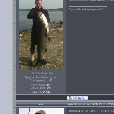
Пардон!!!за мой французский!!!
Настоящий рыбак
Группа: Smolfishing group
Сообщений:
1448
Репутация:
117
Замечания:
0%
Статус:
Offline
кот
Дата: Воскресенье, 22.03.2015, 22:1
макс664
, а ЧТО КЛАСНЕНЬКО 