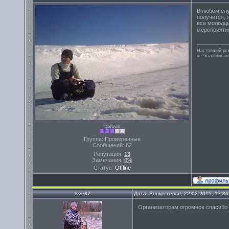
В любом слу
получится, 
все молодцы
мероприятии
Настоящий рыб
не было никак
рыбак
Группа: Проверенные
Сообщений:
62
Репутация:
13
Замечания:
0%
Статус:
Offline
kve67
Дата: Воскресенье, 22.03.2015, 17:3
Организаторам огромное спасибо 