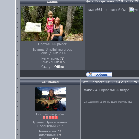
саныч
Дата: Воскресенье, 22.03.2015, 2
макс664
, эх, скорей бы!!!
Настоящий рыбак
Группа: Smolfishing group
Сообщений:
2092
Репутация:
77
Замечания:
0%
Статус:
Offline
ХОНДАвод
Дата: Воскресенье, 22.03.2015, 21:5
макс664
, нормальный видос!!!
Съеденная рыба не даёт потомства.
Настоящий рыбак
Группа: Проверенные
Сообщений:
897
Репутация:
46
Замечания:
0%