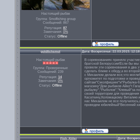
Настоящий рыбак
Группа: Smolfishing group
Сообщений:
867
Репутация:
87
Замечания:
0%
Статус:
Offline
goldfichsmol
Дата: Воскресенье, 22.03.2015, 12:1
Настоящий рыбак
В соревнованиях приняло участие
братской Белоруссии!Если бы мы 
провели эти соревнования в два э
Группа: Проверенные
сделать ближе к обеду,а во втор
Сообщений:
239
с Михаилом делали все,что могли
Репутация:
14
оргкомитет по подготовке и пров
Замечания:
0%
сайтам"Смолфишинг"и"Рыбалка-67
Статус:
Offline
магазину"Дом рыбаков-Айко"г.Гаг
рыбалку","Рыболов","Клевый"за по
своей территории для проведения
Касаткину,Коломацкому Виталию и
нас Михаилом не все получилось,
проведем юбилейный"Весенний хи
Fish_Kiiler
Дата: Воскрес