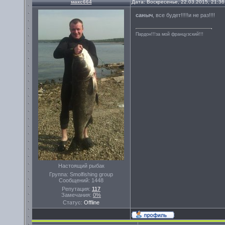
макс664
Дата: Воскресенье, 22.03.2015, 21:3
саныч
, все будет!!!!!и не раз!!!!
Пардон!!!за мой французский!!!
Настоящий рыбак
Группа: Smolfishing group
Сообщений:
1448
Репутация:
117
Замечания:
0%
Статус:
Offline