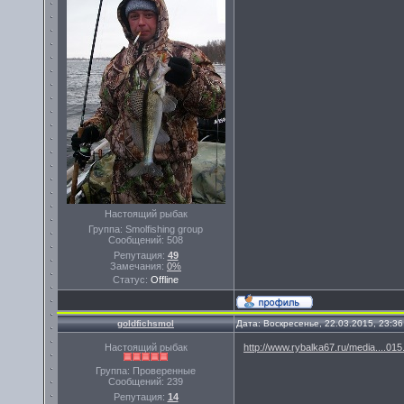
Настоящий рыбак
Группа: Smolfishing group
Сообщений:
508
Репутация:
49
Замечания:
0%
Статус:
Offline
goldfichsmol
Дата: Воскресенье, 22.03.2015, 23:3
Настоящий рыбак
http://www.rybalka67.ru/media....015
Группа: Проверенные
Сообщений:
239
Репутация:
14