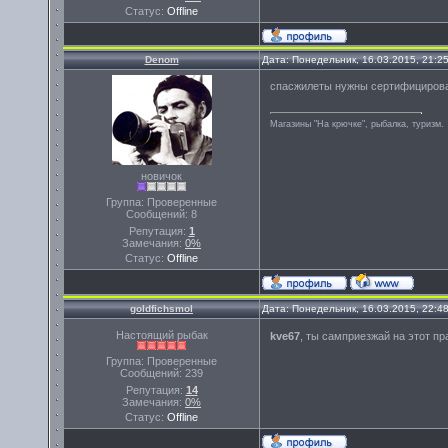
Статус:
Offline
Denom
Дата: Понедельник, 16.03.2015, 21:2
спасжилеты нужны сертифицирова
Магазины "На крючке", рыбалка, туризм.
новичок
Группа: Проверенные
Сообщений:
8
Репутация:
1
Замечания:
0%
Статус:
Offline
goldfichsmol
Дата: Понедельник, 16.03.2015, 22:4
Настоящий рыбак
kve67
, ты самприезжай на этот пр
Группа: Проверенные
Сообщений:
239
Репутация:
14
Замечания:
0%
Статус:
Offline