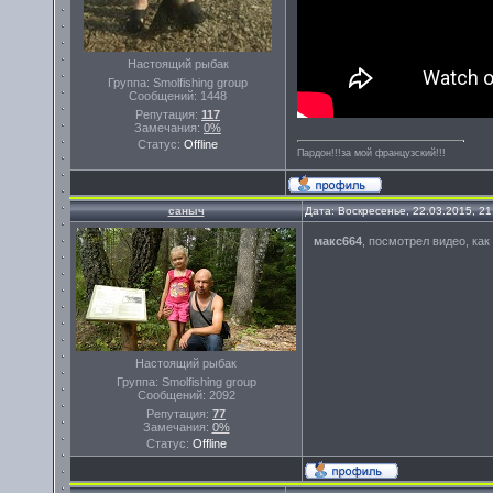
Настоящий рыбак
Группа: Smolfishing group
Сообщений:
1448
Репутация:
117
Замечания:
0%
Статус:
Offline
Пардон!!!за мой французский!!!
саныч
Дата: Воскресенье, 22.03.2015, 2
макс664
, посмотрел видео, как
Настоящий рыбак
Группа: Smolfishing group
Сообщений:
2092
Репутация:
77
Замечания:
0%
Статус:
Offline