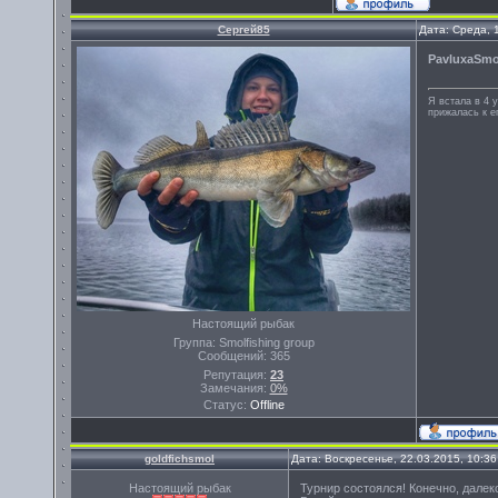
Сергей85
Дата: Среда, 
PavluxaSmo
Я встала в 4 у
прижалась к ег
Настоящий рыбак
Группа: Smolfishing group
Сообщений:
365
Репутация:
23
Замечания:
0%
Статус:
Offline
goldfichsmol
Дата: Воскресенье, 22.03.2015, 10:3
Настоящий рыбак
Турнир состоялся! Конечно, далек