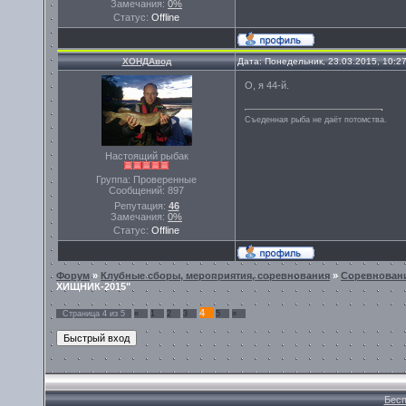
Замечания:
0%
Статус:
Offline
ХОНДАвод
Дата: Понедельник, 23.03.2015, 10:2
О, я 44-й.
Съеденная рыба не даёт потомства.
Настоящий рыбак
Группа: Проверенные
Сообщений:
897
Репутация:
46
Замечания:
0%
Статус:
Offline
Форум
»
Клубные сборы, мероприятия, соревнования
»
Cоревнован
ХИЩНИК-2015"
4
Страница
4
из
5
«
1
2
3
5
»
Бесп