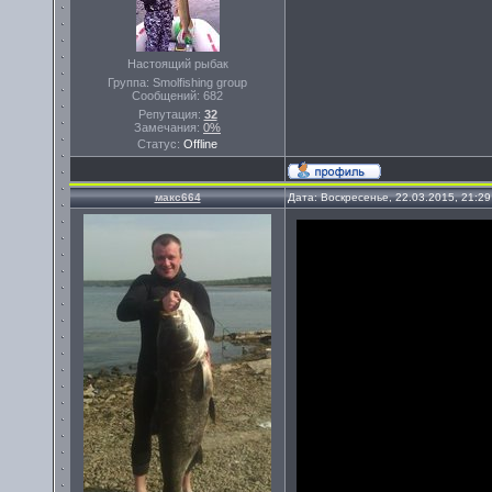
Настоящий рыбак
Группа: Smolfishing group
Сообщений:
682
Репутация:
32
Замечания:
0%
Статус:
Offline
макс664
Дата: Воскресенье, 22.03.2015, 21:2