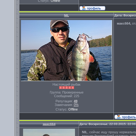
Статус:
Offline
NIL
Дата: Воскрес
макс664
,
от
Настоящий рыбак
Группа: Проверенные
Сообщений:
225
Репутация:
49
Замечания:
0%
Статус:
Offline
макс664
Дата: Воскресенье, 22.03.2015, 22:0
NIL
, сейчас ищу прошу нормальную
версию 8килорублей отдавать пока