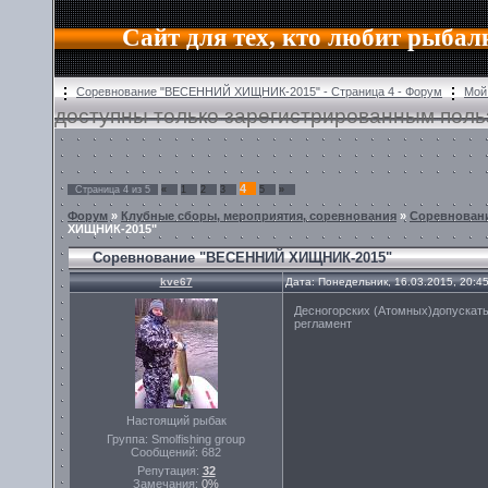
Сайт для тех, кто любит рыбал
Соревнование "ВЕСЕННИЙ ХИЩНИК-2015" - Страница 4 - Форум
Мой
доступны только зарегистрированным поль
4
Страница
4
из
5
«
1
2
3
5
»
Форум
»
Клубные сборы, мероприятия, соревнования
»
Cоревнован
ХИЩНИК-2015"
Соревнование "ВЕСЕННИЙ ХИЩНИК-2015"
kve67
Дата: Понедельник, 16.03.2015, 20:4
Десногорских (Атомных)допускать 
регламент
Настоящий рыбак
Группа: Smolfishing group
Сообщений:
682
Репутация:
32
Замечания:
0%