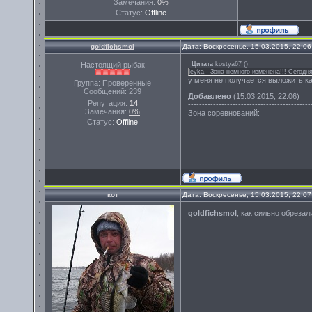
Замечания:
0%
Статус:
Offline
goldfichsmol
Дата: Воскресенье, 15.03.2015, 22:0
Настоящий рыбак
Цитата
kostya67
(
)
leyka, Зона немного изменена!!! Сегодн
у меня не получается выложить ка
Группа: Проверенные
Сообщений:
239
Добавлено
(15.03.2015, 22:06)
Репутация:
14
--------------------------------------------
Замечания:
0%
Зона соревнований:
Статус:
Offline
кот
Дата: Воскресенье, 15.03.2015, 22:0
goldfichsmol
, как сильно обрезал