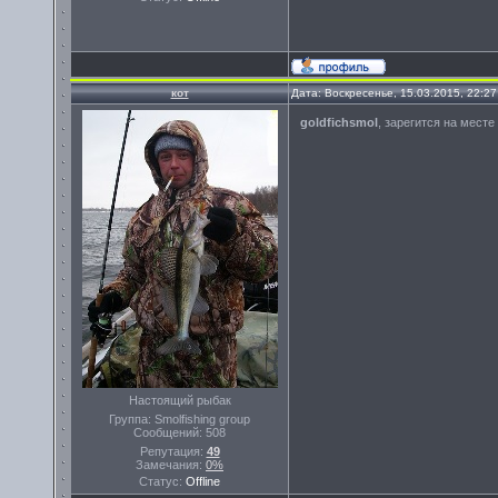
кот
Дата: Воскресенье, 15.03.2015, 22:2
goldfichsmol
, зарегится на месте
Настоящий рыбак
Группа: Smolfishing group
Сообщений:
508
Репутация:
49
Замечания:
0%
Статус:
Offline