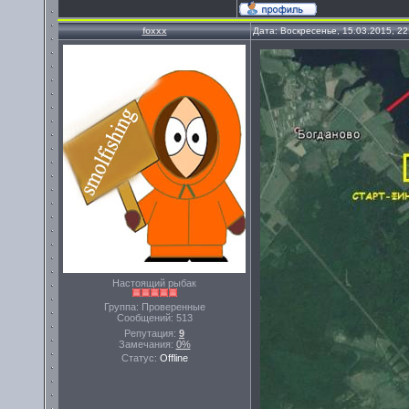
foxxx
Дата: Воскресенье, 15.03.2015, 2
Настоящий рыбак
Группа: Проверенные
Сообщений:
513
Репутация:
9
Замечания:
0%
Статус:
Offline