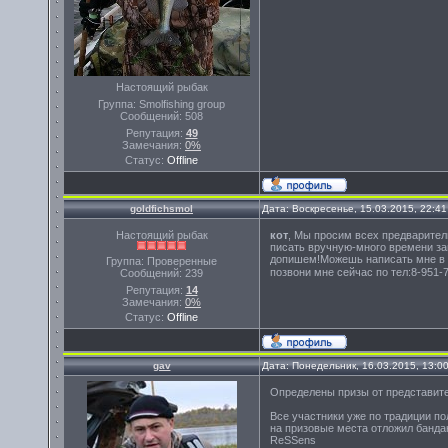
Настоящий рыбак
Группа: Smolfishing group
Сообщений:
508
Репутация:
49
Замечания:
0%
Статус:
Offline
goldfichsmol
Дата: Воскресенье, 15.03.2015, 22:4
Настоящий рыбак
кот
, Мы просим всех предварител
писать вручную-много времени зай
допишем!Можешь написать мне в л
Группа: Проверенные
позвони мне сейчас по тел:8-951-
Сообщений:
239
Репутация:
14
Замечания:
0%
Статус:
Offline
gav
Дата: Понедельник, 16.03.2015, 13:0
Определены призы от представите
Все участники уже по традиции по
на призовые места отложил банда
ReSSens