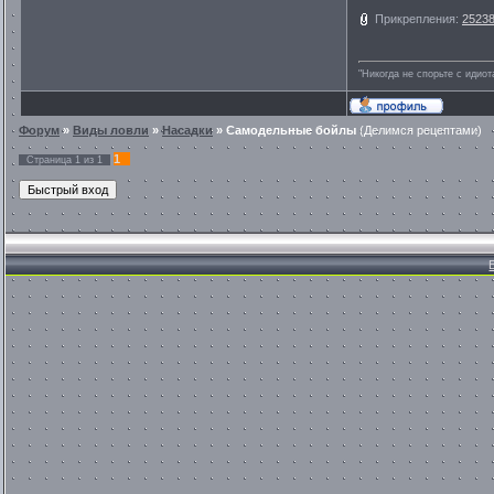
Прикрепления:
25238
"Никогда не спорьте с идио
Форум
»
Виды ловли
»
Насадки
»
Самодельные бойлы
(Делимся рецептами)
1
Страница
1
из
1