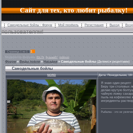
Сайт для тех, кто любит рыбалку!
Самодельные бойлы - Форум
Мой профиль
Регистрация
Выход
Вход
пользователям!
1
Страница
1
из
1
Модератор форума:
,
,
IDL79
Кузьма67
ntdimon
Форум
»
Виды ловли
»
Насадки
»
Самодельные бойлы
(Делимся рецептами)
Самодельные бойлы
NORD
Дата: Понедельник, 19
Я знаю один рецепт:
Беру три столовых л
делаю крутую болту
чайную ложку сахара
пыль на кофемолке 
ингредиенты раствор
Рыбалка - это не увлеч