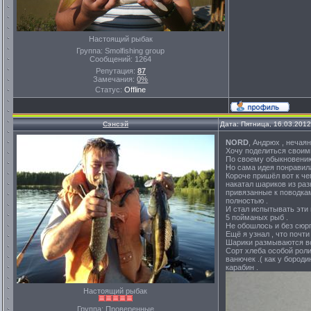
Настоящий рыбак
Группа: Smolfishing group
Сообщений:
1264
Репутация:
87
Замечания:
0%
Статус:
Offline
Сэнсэй
Дата: Пятница, 16.03.201
NORD
, Андрюх , нечая
Хочу поделиться своими
По своему обыкновению 
Но сама идея понравил
Короче пришёл вот к че
накатал шариков из раз
привязанные к поводкам
полностью .
И стал испытывать эти 
5 пойманых рыб .
Не обошлось и без сюрпр
Ещё я узнал , что почт
Шарики размываются вод
Сорт хлеба особой роли
ванючек .( как у бород
карабин .
Настоящий рыбак
Группа: Проверенные