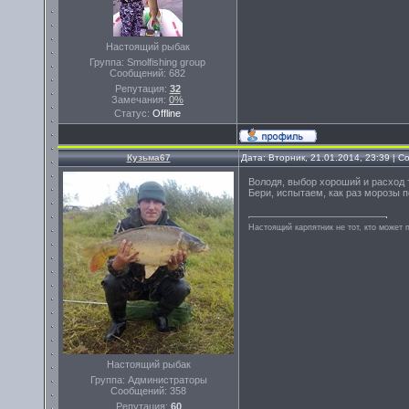
Настоящий рыбак
Группа: Smolfishing group
Сообщений:
682
Репутация:
32
Замечания:
0%
Статус:
Offline
Кузьма67
Дата: Вторник, 21.01.2014, 23:39 | 
Володя, выбор хороший и расход 
Бери, испытаем, как раз морозы п
Настоящий карпятник не тот, кто может 
Настоящий рыбак
Группа: Администраторы
Сообщений:
358
Репутация:
60