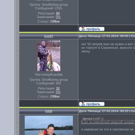
Группа: Smolfishing group
Сообщений:
2315
Репутация:
50
Замечания:
0%
Статус:
Offline
kve67
Дата: Пятница, 17.01.2014, 00:05 | 
нет 50 литров мне не нужен а вот
не торгует в Смоленске .мож кто 
личку
Настоящий рыбак
Группа: Smolfishing group
Сообщений:
682
Репутация:
32
Замечания:
0%
Статус:
Offline
IVAN
Дата: Пятница, 17.01.2014, 00:10 | 
Цитата
kve67
(
)
а вот на композитный шведский газовый 
и наверное не кто в смоленске не