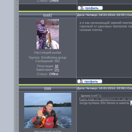
Статус:
Offline
kve67
Дата: Четверг, 16.01.2014, 23:55 | 
а я как начинающий зимний пингви
горелкой от цанговых баллонов так
газовая плитка
Настоящий рыбак
Группа: Smolfishing group
Сообщений:
682
Репутация:
32
Замечания:
0%
Статус:
Offline
IVAN
Дата: Четверг, 16.01.2014, 23:58 | 
Цитата
kve67
(
)
сцуко когда это прекратится это уже чет
когда купишь 50л балон и шмель
Настоящий рыбак