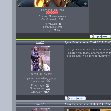
Настоящий рыбак
Группа: Проверенные
Сообщений:
1539
Репутация:
46
Замечания:
0%
Статус:
Offline
kve67
Дата: Понедельник, 03.02.2014, 21:4
сегодня забрал из транспортной 
кажется при таком обогревателе м
все не влазило а теперь чувствую
Настоящий рыбак
Группа: Smolfishing group
Сообщений:
682
Репутация:
32
Замечания:
0%
Статус:
Offline
kve67
Дата: Понедельник, 03.02.2014, 21:5