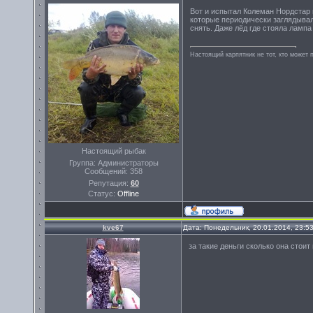
Вот и испытал Колеман Нордстар в
которые периодически заглядывал
снять. Даже лёд где стояла лампа
Настоящий карпятник не тот, кто может 
Настоящий рыбак
Группа: Администраторы
Сообщений:
358
Репутация:
60
Статус:
Offline
kve67
Дата: Понедельник, 20.01.2014, 23:5
за такие деньги сколько она стои