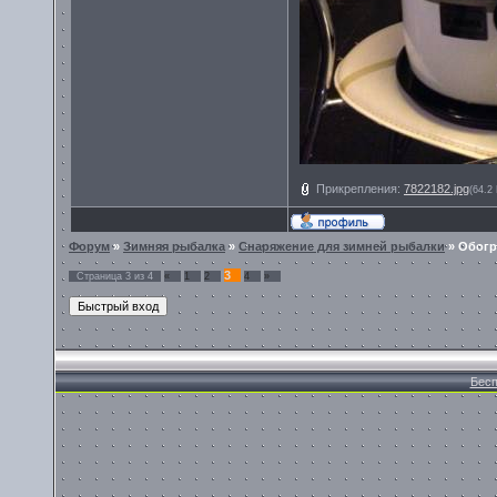
Прикрепления:
7822182.jpg
(64.2
Форум
»
Зимняя рыбалка
»
Снаряжение для зимней рыбалки
»
Обогр
3
Страница
3
из
4
«
1
2
4
»
Бесп