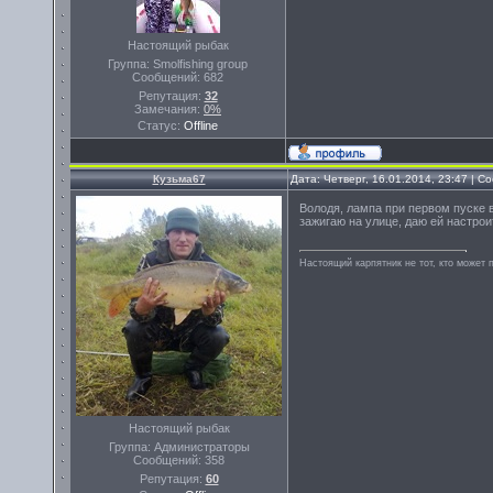
Настоящий рыбак
Группа: Smolfishing group
Сообщений:
682
Репутация:
32
Замечания:
0%
Статус:
Offline
Кузьма67
Дата: Четверг, 16.01.2014, 23:47 | 
Володя, лампа при первом пуске в
зажигаю на улице, даю ей настрои
Настоящий карпятник не тот, кто может 
Настоящий рыбак
Группа: Администраторы
Сообщений:
358
Репутация:
60