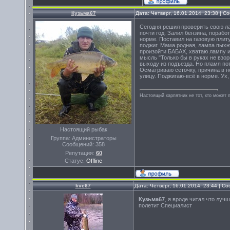
Кузьма67
Дата: Четверг, 16.01.2014, 23:38 | 
Сегодня решил проверить свою ла
почти год. Залил бензина, порабо
норме. Поставил на газовую плиту
поджиг. Мама родная, лампа пыхну
произойти БАБАХ, хватаю лампу и 
мысль "Только бы в руках не взор
выходу из подъезда. Но пламя по
Осматриваю сеточку, причина в н
улицу. Поджигаю-всё в норме. Ух,
Настоящий карпятник не тот, кто может 
Настоящий рыбак
Группа: Администраторы
Сообщений:
358
Репутация:
60
Статус:
Offline
kve67
Дата: Четверг, 16.01.2014, 23:44 | 
Кузьма67
, я вроде читал что луч
полетит Специалист