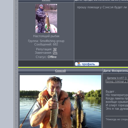
прошу помощи у Сэнсэя будет ли э
Настоящий рыбак
Группа: Smolfishing group
Сообщений:
682
Репутация:
32
Замечания:
0%
Статус:
Offline
Сэнсэй
Дата: Воскресень
Цитата
kve67
(
)
прошу помощи у С
Будет .
Но температура 
Когда лампа пр
вообще срывать
И спирт горазд
Это я так дума
"Никогда не спорь