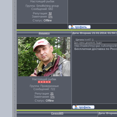
Настоящий рыбак
Группа: Smolfishing group
Сообщений:
682
Репутация:
32
Замечания:
0%
Статус:
Offline
фишмен
Дата: Вторник, 21.01.2014, 01:59
Цитата
kve67
(
)
доставка дешевле будет
http://nadezhnyj-gaz.ru/kompozitn
Бесплатная доставка по Рос
Настоящий рыбак
Группа: Проверенные
Сообщений:
722
Репутация:
21
Замечания:
0%
Статус:
Offline
Сергей85
Дата: Вторник