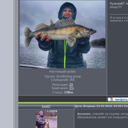
Кузьма67
,
k
вещь!!!!!
Я встала в 4 у
прижалась к ег
Настоящий рыбак
Группа: Smolfishing group
Сообщений:
365
Репутация:
23
Замечания:
0%
Статус:
Offline
kve67
Дата: Вторник, 21.01.2014, 22:20 | 
фишмен
, спасибо за ссылку сего
обогреватель может кто пользует