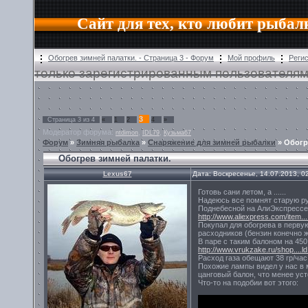
Сайт для тех, кто любит рыбал
Обогрев зимней палатки. - Страница 3 - Форум
Мой профиль
Реги
только зарегистрированным пользователям
3
Страница
3
из
4
«
1
2
4
»
Модератор форума:
,
,
ntdimon
IDL79
Кузьма67
Форум
»
Зимняя рыбалка
»
Снаряжение для зимней рыбалки
»
Обогр
Обогрев зимней палатки.
Lexus67
Дата: Воскресенье, 14.07.2013, 
Готовь сани летом, а ......
Надеюсь все помнят старую рус
Поднебесной на АлиЭкспрессе 
http://www.aliexpress.com/item...
Покупал для обогрева в первую
расходников (бензин конечно 
В паре с таким балоном на 450
http://www.vrukzake.ru/shop....ld
Расход газа обещают 38 гр/час
Похожие лампы видел у нас в м
цанговый балон, что менее уст
Что-то на подобии вот этого: