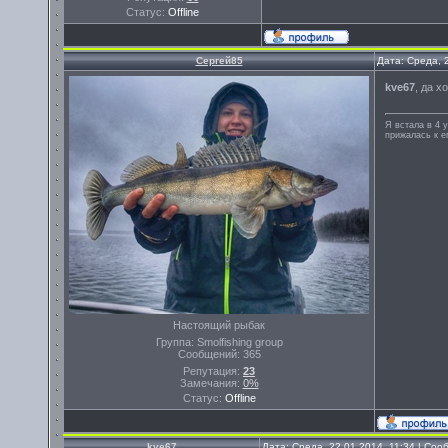
Статус:
Offline
Сергей85
Дата: Среда, 
kve67
, да х
Я встала в 4 у
прижалась к ег
Настоящий рыбак
Группа: Smolfishing group
Сообщений:
365
Репутация:
23
Замечания:
0%
Статус:
Offline
kve67
Дата: Среда, 22.01.2014, 11:34 | Со