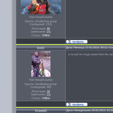
Настоящий рыбак
Группа: Smolfishing group
Сообщений:
2315
Репутация:
50
Замечания:
0%
Статус:
Offline
kve67
Дата: Пятница, 17.01.2014, 00:11 | 
а на куй он тогда нужен был бы з
Настоящий рыбак
Группа: Smolfishing group
Сообщений:
682
Репутация:
32
Замечания:
0%
Статус:
Offline
Кузьма67
Дата: Понедельник, 20.01.2014, 22: