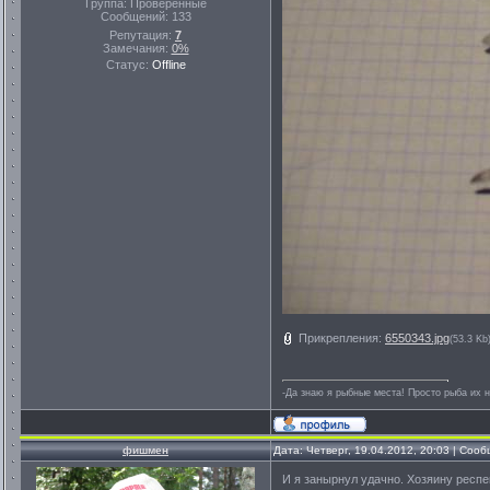
Группа: Проверенные
Сообщений:
133
Репутация:
7
Замечания:
0%
Статус:
Offline
Прикрепления:
6550343.jpg
(53.3 Kb
-Да знаю я рыбные места! Просто рыба их не
фишмен
Дата: Четверг, 19.04.2012, 20:03 | Соо
И я занырнул удачно. Хозяину респ