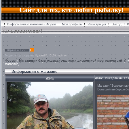
Сайт для тех, кто любит рыбалку!
Информация о магазине - Форум
Мой профиль
Регистрация
Выход
В
пользователям!
1
Страница
1
из
1
Модератор форума:
,
,
Кузьма67
IDL79
ntdimon
Форум
»
Магазины и базы отдыха (участники дисконтной программы сайта)
магазине)
Информация о магазине
Игорь
Дата: Понедельник, 16.
Магазин "Золотая рыб
Большой выбор рыбо