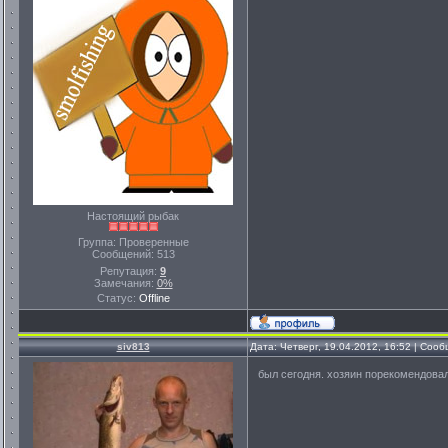
Настоящий рыбак
Группа: Проверенные
Сообщений:
513
Репутация:
9
Замечания:
0%
Статус:
Offline
siv813
Дата: Четверг, 19.04.2012, 16:52 | Соо
был сегодня. хозяин порекомендовал