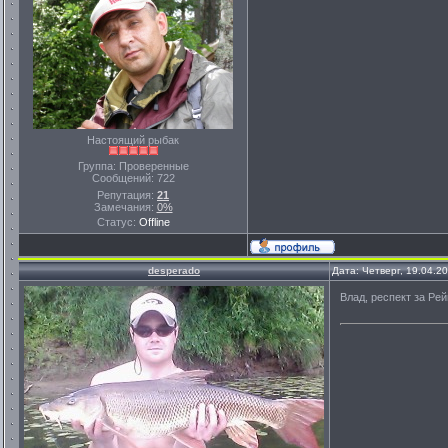
Настоящий рыбак
Группа: Проверенные
Сообщений:
722
Репутация:
21
Замечания:
0%
Статус:
Offline
desperado
Дата: Четверг, 19.04.2
Влад, респект за Рей