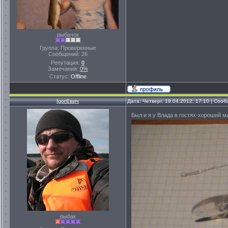
рыбачок
Группа: Проверенные
Сообщений:
26
Репутация:
0
Замечания:
0%
Статус:
Offline
IgorЕвич
Дата: Четверг, 19.04.2012, 17:10 | Соо
Был и я у Влада в гостях-хороший ма
рыбак