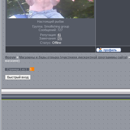
Настоящий рыбак
Группа: Smolfishing group
Сообщений:
727
Репутация:
41
Замечания:
0%
Статус:
Offline
Форум
»
Магазины и базы отдыха (участники дисконтной программы сайта)
магазине)
1
Страница
1
из
1