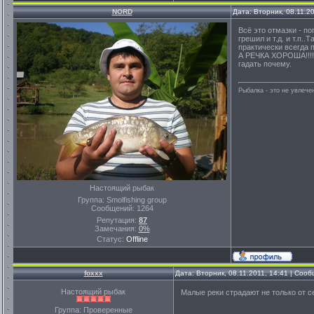
NORD
Дата: Вторник, 08.11.2
Всё это отмазки - по
грешил и т.д. и т.п.
практически всегда 
А РЕЧКА ХОРОША!!!!п
гадать почему.
Рыбалка - это не увлеч
Настоящий рыбак
Группа: Smolfishing group
Сообщений:
1264
Репутация:
87
Замечания:
0%
Статус:
Offline
foxxx
Дата: Вторник, 08.11.2011, 14:41 | Соо
Настоящий рыбак
Малые реки страдают не только от се
Группа: Проверенные