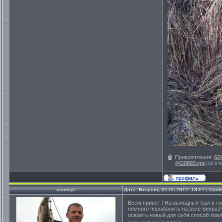
Прикрепления:
62
4420893.jpg
(186.8 K
славк@
Дата: Вторник, 01.05.2012, 18:07 | Со
Всем привет ! На выходных был в г
немного порыбачить на реке Вихра.
освоить новый для себя способ лов