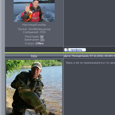
Настоящий рыбак
Группа: Smolfishing group
Сообщений:
2315
Репутация:
50
Замечания:
0%
Статус:
Offline
Felix
Дата: Понедельник, 07.11.2011, 22:29 
Вань,я же не прикалывался,в тот ден