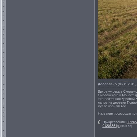
Добавлено
(06.11.2011, 
--------------------------------
Вихра — река в Смоленс
Смоленского и Монастыр
юго-восточнее деревни 
напротив деревни Понарв
Русло извилистое.
Название произошло по в
Прикрепления:
069927
9120335.jpg
(68.6 Kb)