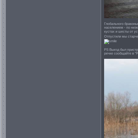
Глобального браконь
населением - по низ
кустах и шесты от ус
Отпустили мы старче
PS Выезд был пристр
речке сообщайте в "Р