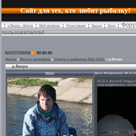
Сайт для тех, кто любит рыбалку!
Фору
р.Вихра - Форум
Мой профиль
Регистрация
Выход
Вход
пользователям!
1
Страница
1
из
3
2
3
»
Форум
»
Вести с водоёмов
»
Отчёты о рыбалках 2011-2012г.
»
р.Вихра
р.Вихра
Witalij
Дата: Воскресенье, 06.11.2
04.11 я ,Костя 67,Норд 
утра выдвинулись ,на мес