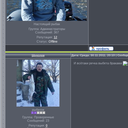
Настоящий рыбак
Группа: Администраторы
Сообщений:
367
Репутация:
12
Статус:
Offline
Щуколов
Дата: Среда, 30.11.2011, 20:10 | Сооб
И всётаки речка выбета браками
рыбачок
Группа: Проверенные
Сообщений:
23
Репутация:
0