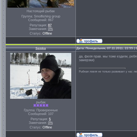
Настоящий рыбак
Группа: Smolfishing group
Сообщений:
867
Репутация:
87
Замечания:
0%
Статус:
Offline
Semka
Дата: Понедельник, 07.11.2011, 22:55 
да, феля прав. мы тоже ездили, реб
замерзки)
Рыбная ловля не только развивает у нас лю
рыбак
Группа: Проверенные
Сообщений:
107
Репутация:
5
Замечания:
0%
Статус:
Offline