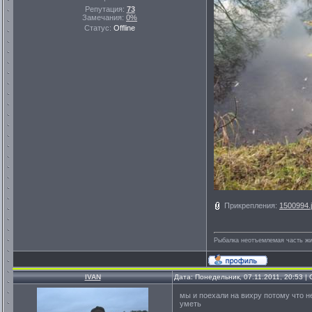
Репутация:
73
Замечания:
0%
Статус:
Offline
Прикрепления:
1500994.
Рыбалка неотъемлемая часть ж
IVAN
Дата: Понедельник, 07.11.2011, 20:53 
мы и поехали на вихру потому что н
уметь