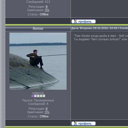
Сообщений:
513
Репутация:
9
Замечания:
0%
Статус:
Offline
Волчок
Дата: Вторник, 29.11.2011, 22:42 | Соо
"Тем более когда рыба в яме - бей ск
Ты видимо "бил сколько влезет" или
новичок
Группа: Проверенные
Сообщений:
8
Репутация:
0
Замечания:
0%
Статус:
Offline