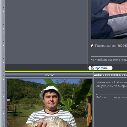
Прикрепления:
462941
Хочу поймать русалку,а попа
NORD
Дата: Воскресенье, 06.
Речка класс!!!И ямк
секунд 20 мой вибри
Рыбалка - это не увлеч