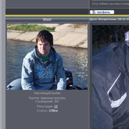
Хочу поймать русалку,а попа
Witalij
Дата: Воскресенье, 06.11.2
Настоящий рыбак
Группа: Администраторы
Сообщений:
367
Репутация:
12
Статус:
Offline