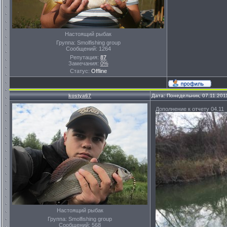
Настоящий рыбак
Группа: Smolfishing group
Сообщений:
1264
Репутация:
87
Замечания:
0%
Статус:
Offline
kostya67
Дата: Понедельник, 07.11.201
Дополнение к отчету 04.11
Настоящий рыбак
Группа: Smolfishing group
Сообщений:
568