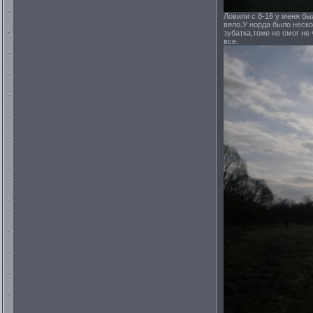
Ловили с 8-16 у меня бы
вяло.У норда было неско
зубатка,тоже не смог не
все.