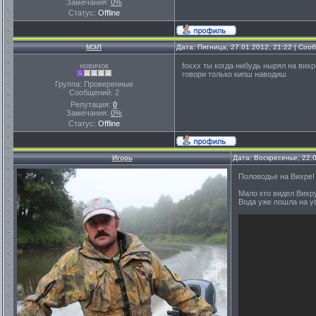
Замечания:
0%
Статус:
Offline
МЭЛ
Дата: Пятница, 27.01.2012, 21:22 | Со
новичок
foxxx ты когда нибудь нырял на вих
говори только кипш наводиш
Группа: Проверенные
Сообщений:
2
Репутация:
0
Замечания:
0%
Статус:
Offline
Игорь
Дата: Воскресенье, 22.
Половодье на Вихре!
Мало кто видел Вихр
Вода уже пошла на у