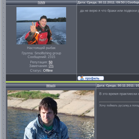
IVAN
Дата: Среда, 30.11.2011, 09:50 | Сооб
да не верю я что браки или подвохи
Настоящий рыбак
Группа: Smolfishing group
Сообщений:
2315
Репутация:
50
Замечания:
0%
Статус:
Offline
Witalij
Дата: Среда, 30.11.2011, 1
В это время практиески 
Хочу поймать русалку,а попа