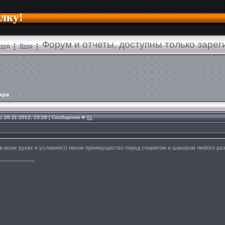
алку!
Форум и отчеты, доступны только заре
ход
Вход
хра
, 26.11.2012, 23:26 | Сообщение #
41
 в моих руках и условиях)) явное преимущество перед спиритом и шакером любого ра