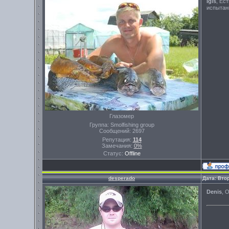
Igls
, Ес
испытан
Глазомер
Группа: Smolfishing group
Сообщений:
2697
Репутация:
114
Замечания:
0%
Статус:
Offline
desperado
Дата: Вто
Denis
, 