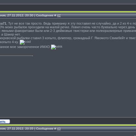
рник, 27.11.2012, 20:30 | Сообщение #
42
ка71
, Тут не все так просто. Ведь приманку я эту поставил не случайно, да и 2 из 4-х 
90% моих рыбалок проходили на малой речке. Ловил очень часто буквально через день 
х явными фаворитами были или 2-3 дюймовые твистерки или полноразмерные приманки. 
 а Шакер нет.
вихровской рыбалки ставил 3 копыто, флиппер, громадный Г. Ямомото Свимбейт и твис
копыто 4-ку.
занное мое замороченное ИМХО
рник, 27.11.2012, 20:35 | Сообщение #
43