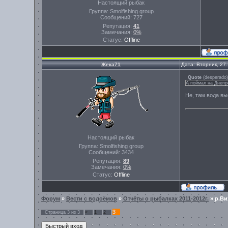
Настоящий рыбак
Группа: Smolfishing group
Сообщений:
727
Репутация:
41
Замечания:
0%
Статус:
Offline
Жека71
Дата: Вторник, 27
Quote
(
desperado
)
А поймал на Днепр
Не, там вода вы
Настоящий рыбак
Группа: Smolfishing group
Сообщений:
3434
Репутация:
89
Замечания:
0%
Статус:
Offline
Форум
»
Вести с водоёмов
»
Отчёты о рыбалках 2011-2012г.
»
р.Ви
3
Страница
3
из
3
«
1
2