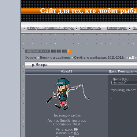
Сайт для тех, кто любит рыб
р.Вихра - Страница 3 - Форум
Мой профиль
Регистрация
Вы
3
Страница
3
из
3
«
1
2
Форум
»
Вести с водоёмов
»
Отчёты о рыбалках 2011-2012г.
»
р.Ви
р.Вихра
Жека71
Дата: Понедельник
Quote
(
Igls
)
- четверка?
тройка))) имеет
Настоящий рыбак
Группа: Smolfishing group
Сообщений:
3434
Репутация:
89
Замечания:
0%