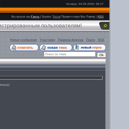
Четверг, 03.09.2020, 06:27
Вы вошли как
Гость
|
Группа
"
Гости
"
Приветствую Вас
Гость
|
RSS
гистрированным пользователям!
[
Новые сообщения
·
Участники
·
Правила форума
·
Поиск
·
RSS
]
змера))