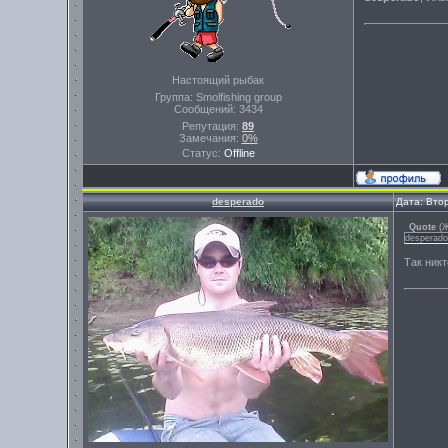
Настоящий рыбак
Группа: Smolfishing group
Сообщений:
3434
Репутация:
89
Замечания:
0%
Статус:
Offline
desperado
Дата: Вто
Quote
(
Ж
desperado
Так никт