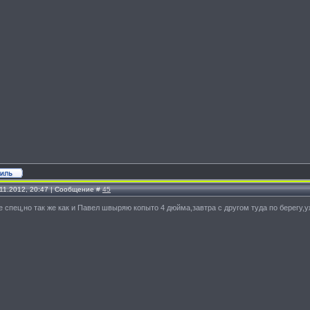
.11.2012, 20:47 | Сообщение #
45
е спец,но так же как и Павел швыряю копыто 4 дюйма,завтра с другом туда по берегу,у