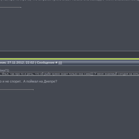
рник, 27.11.2012, 22:02 | Сообщение #
48
ека71
)
, Илья, так про то и речь, что ей рыбе нужно знает только она сама))) У меня знакомый сегодня на копы
о и не спорит.. А поймал на Днепре?