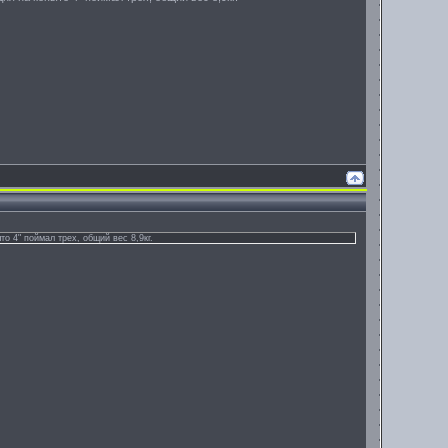
то 4" поймал трех, общий вес 8,9кг.