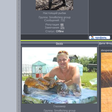
Настоящий рыбак
Группа: Smolfishing group
Сообщений:
732
Репутация:
66
Замечания:
0%
Статус:
Offline
Denis
Дата: Вто
despera
Глазомер
Группа: Smolfishing group