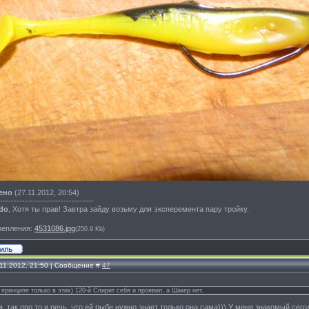
ено
(27.11.2012, 20:54)
----------------------------------
do
, Хотя ты прав! Завтра зайду возьму для эксперемента пару тройку.
репления:
4531086.jpg
(250.9 Kb)
.11.2012, 21:50 | Сообщение #
47
 принципе только в этих) 120-й Спирит себя и проявил, а Шакер нет.
я, так про то и речь, что ей рыбе нужно знает только она сама))) У меня знакомый сего