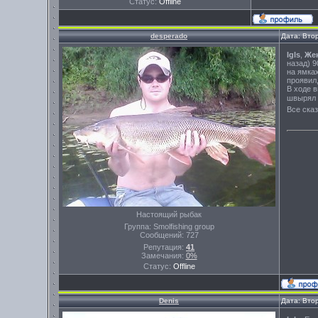
Статус:
Offline
desperado
Дата: Вто
Igls
,
Же
назад) 
на ямка
проявил,
В ходе 
швырял 
Все ска
Настоящий рыбак
Группа: Smolfishing group
Сообщений:
727
Репутация:
41
Замечания:
0%
Статус:
Offline
Denis
Дата: Вто