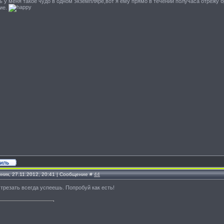
ть у меня такое чудо в одном экземпляре,вот я ему прямо в течении получаса отрежу 
ие.
рник, 27.11.2012, 20:41 | Сообщение #
44
Отрезать всегда успеешь. Попробуй как есть!