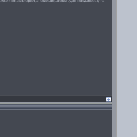
брюхо и вставлю офсет,а послезавтра(если будет погода)повезу на