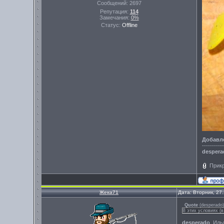
Сообщений:
2697
Репутация:
114
Замечания:
0%
Статус:
Offline
Добавл
-----------
despera
Прик
Жека71
Дата: Вторник, 27
Quote
(
desperado
)
В этих условиях (в
desperado
, Иль