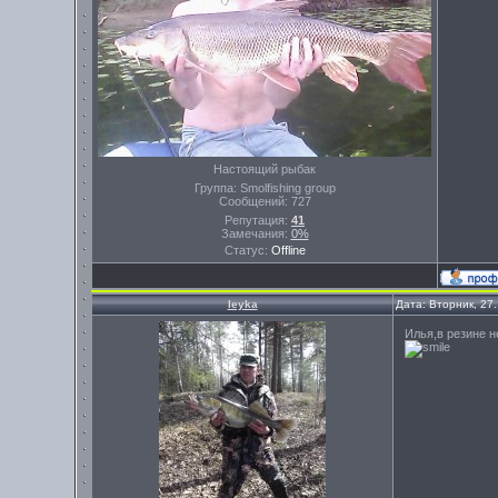
Настоящий рыбак
Группа: Smolfishing group
Сообщений:
727
Репутация:
41
Замечания:
0%
Статус:
Offline
leyka
Дата: Вторник, 27
Илья,в резине н