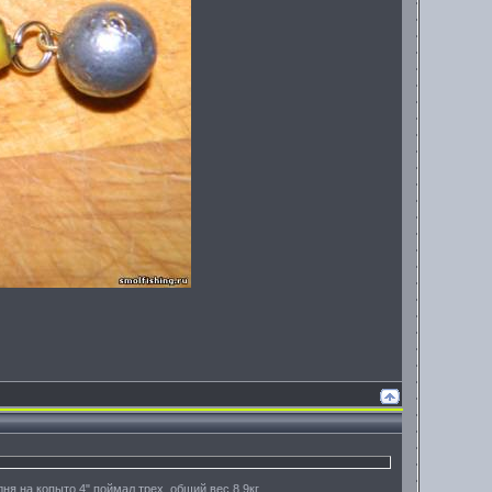
дня на копыто 4" поймал трех, общий вес 8,9кг.