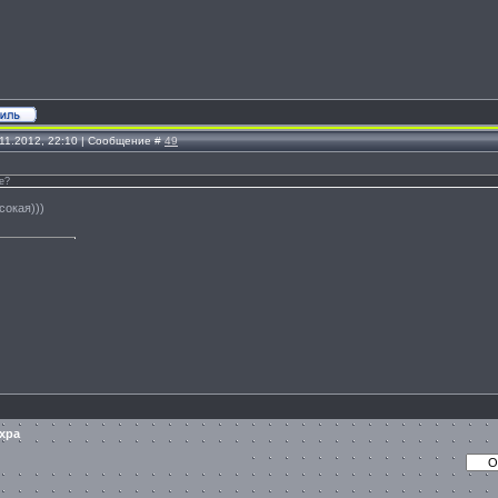
.11.2012, 22:10 | Сообщение #
49
е?
сокая)))
хра