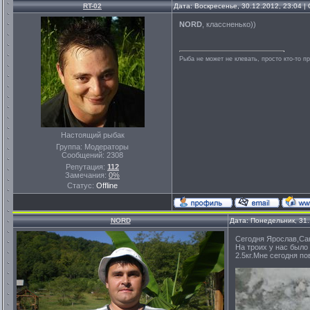
RT-02
Дата: Воскресенье, 30.12.2012, 23:04 
NORD
, классненько))
Рыба не может не клевать, просто кто-то п
Настоящий рыбак
Группа: Модераторы
Сообщений:
2308
Репутация:
112
Замечания:
0%
Статус:
Offline
NORD
Дата: Понедельник, 31
Сегодня Ярослав,Са
На троих у нас было
2.5кг.Мне сегодня п