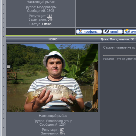
Настоящий рыбак
Группа: Модераторы
Сообщений:
2308
Репутация:
112
Замечания:
0%
Статус:
Offline
NORD
Дата: Понедельник, 31
Самое главное не ос
Рыбалка - это не увлеч
Настоящий рыбак
Группа: Smolfishing group
Сообщений:
1264
Репутация:
87
Замечания:
0%