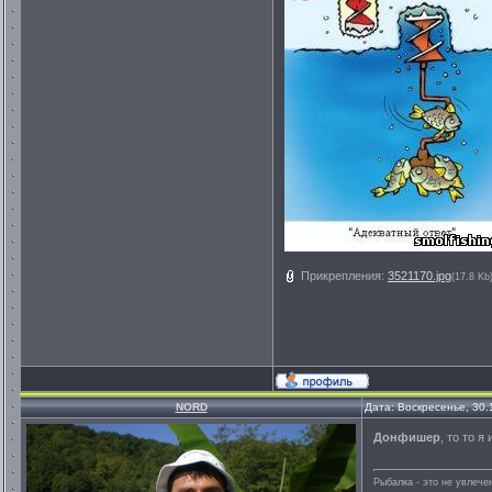
Прикрепления:
3521170.jpg
(17.8 Kb
NORD
Дата: Воскресенье, 30.
Донфишер
, то то 
Рыбалка - это не увлеч