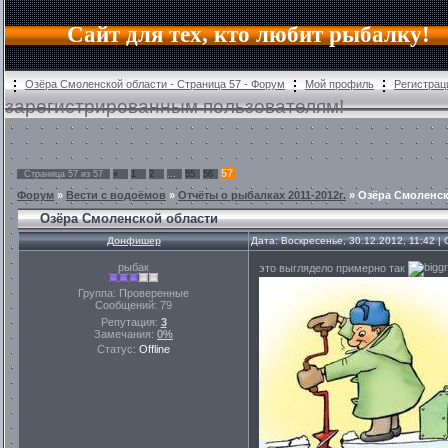
Сайт для тех, кто любит рыбалку!
Озёра Смоленской области - Страница 57 - Форум
Мой профиль
Регистрац
зарегистрированным пользователям!
57
Страница
57
из
57
«
1
2
…
55
56
Форум
»
Вести с водоёмов
»
Отчёты о рыбалках 2011-2012г.
»
Озёра Смоленск
Озёра Смоленской области
Донфишер
Дата: Воскресенье, 30.12.2012, 11:42 
рыбак
это выглядело примерно так
Группа: Проверенные
Сообщений:
79
Репутация:
3
Замечания:
0%
Статус:
Offline