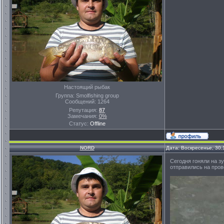
Настоящий рыбак
Группа: Smolfishing group
Сообщений:
1264
Репутация:
87
Замечания:
0%
Статус:
Offline
NORD
Дата: Воскресенье, 30.
Сегодня гоняли на з
отправились на пров