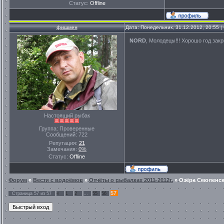
Статус:
Offline
фишмен
Дата: Понедельник, 31.12.2012, 20:55 
NORD
, Молодецы!!! Хорошо год закр
Настоящий рыбак
Группа: Проверенные
Сообщений:
722
Репутация:
21
Замечания:
0%
Статус:
Offline
Форум
»
Вести с водоёмов
»
Отчёты о рыбалках 2011-2012г.
»
Озёра Смоленск
57
Страница
57
из
57
«
1
2
…
55
56