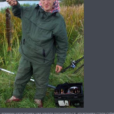
 времени карасятники уже начали разъезжаться, кружочники стали собир