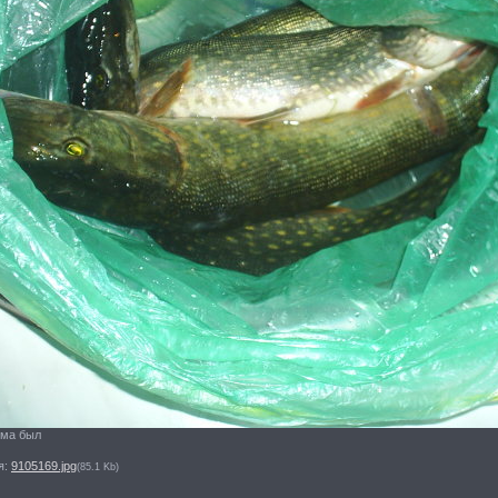
ома был
я:
9105169.jpg
(85.1 Kb)