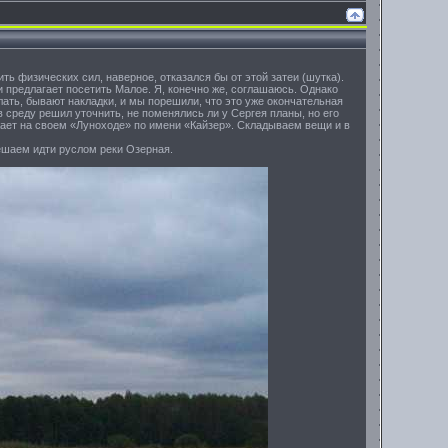
ить физических сил, наверное, отказался бы от этой затеи (шутка).
 и предлагает посетить Малое. Я, конечно же, соглашаюсь. Однако
елать, бывают накладки, и мы порешили, что это уже окончательная
 среду решил уточнить, не поменялись ли у Сергея планы, но его
жает на своем «Луноходе» по имени «Кайзер». Складываем вещи и в
ешаем идти руслом реки Озерная.