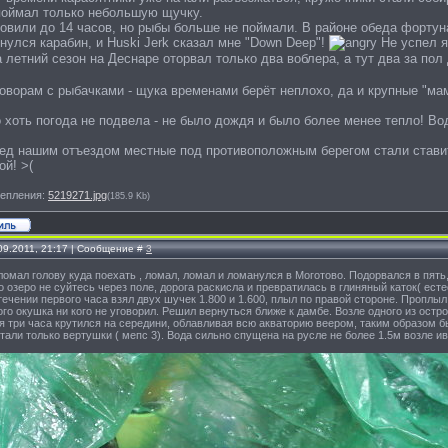
поймал только небольшую щучку.
овили до 14 часов, но рыбы больше не поймали. В районе обеда фортуна
нулся карабин, и Huski Jerk сказал мне "Down Deep"!
Не успел я
 летний сезон на Деснаре оторвал только два воблера, а тут два за пол
оворам с рыбачками - щука временами берёт неплохо, да и крупные "мам
 хоть погода не подвела - не было дождя и было более менее тепло! Во
ед нашим отъездом местные под противоположным берегом стали ставить
ой! >(
епления:
5219271.jpg
(185.9 Kb)
.09.2011, 21:17 | Сообщение #
3
омал голову куда поехать , ломал, ломал и ломанулся в Моготово. Подорвался в пять, в
о озеро не суйтесь через поле, дорога раскисла и превратилась в глиняный каток( ест
течении первого часа взял двух шучек 1.800 и 1.600, плыл по правой стороне. Проплыл
го окушка ни кого не уговорил. Решил вернуться ближе к дамбе. Возле одного из остр
 три часа крутился на середини, облавливая всю акваторию веером, таким образом бы
отали только вертушки ( мепс 3). Вода сильно спущена на русле не более 1.5м возле ив