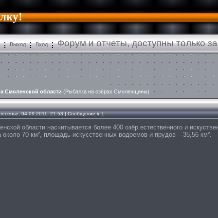
алку!
Форум и отчеты, доступны только з
Выход
Вход
а Смоленской области
(Рыбалка на озёрах Смоленщины)
ресенье, 04.09.2011, 21:53 | Сообщение #
1
енской области насчитывается более 400 озёр естественного и искуств
 около 70 км², площадь искусственных водоемов и прудов – 35,56 км².