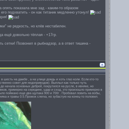
 опять показала мне зад - каким-то образом
 его подхватить - он как титаник медленно утонул!
 дня!
ки" не редкость, но клёв нестабилен.
да ещё довольно тёплая - +17гр.
 сетки! Позвонил в рыбнадзор, а в ответ тишина -
 шесть на дамбе , а на улице дождь и хоть глаз коли. Если кто-то
ественно совет для недоприводов). Выплыл как только чуть
 до начала основных дебрей, покрутился на русле, в ивняке, но
овков, примерно на середине, удар и сход, это произошло примерно в
ло поймано еще два щупака 900 и 700г . Пробовал ловить на вобы,
няка и травы 0.5.Промок слегка, но зубастую на конец-то половил.