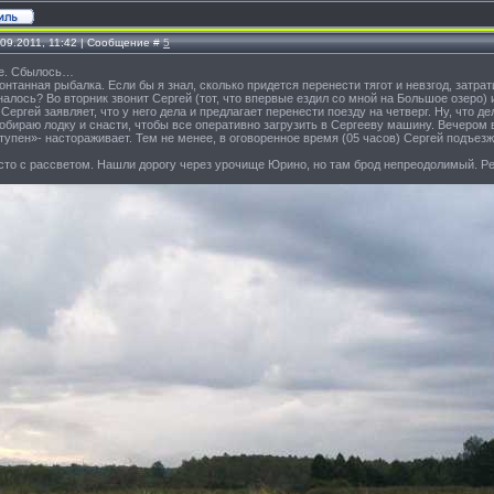
.09.2011, 11:42 | Сообщение #
5
е. Сбылось…
понтанная рыбалка. Если бы я знал, сколько придется перенести тягот и невзгод, затрат
налось? Во вторник звонит Сергей (тот, что впервые ездил со мной на Большое озеро)
Сергей заявляет, что у него дела и предлагает перенести поезду на четверг. Ну, что д
обираю лодку и снасти, чтобы все оперативно загрузить в Сергееву машину. Вечером в
упен»- настораживает. Тем не менее, в оговоренное время (05 часов) Сергей подъез
сто с рассветом. Нашли дорогу через урочище Юрино, но там брод непреодолимый. Р