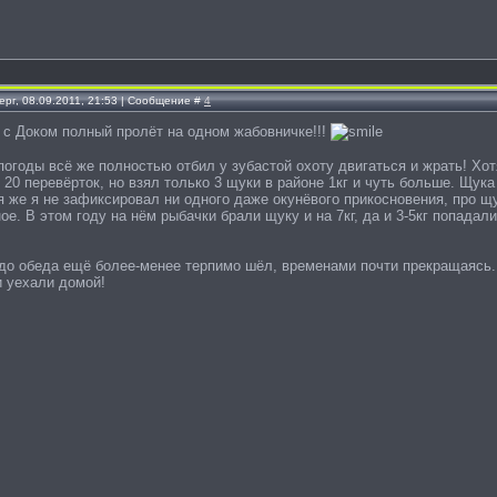
ерг, 08.09.2011, 21:53 | Сообщение #
4
с с Доком полный пролёт на одном жабовничке!!!
огоды всё же полностью отбил у зубастой охоту двигаться и жрать! Хот
20 перевёрток, но взял только 3 щуки в районе 1кг и чуть больше. Щука
я же я не зафиксировал ни одного даже окунёвого прикосновения, про щ
ое. В этом году на нём рыбачки брали щуку и на 7кг, да и 3-5кг попадал
до обеда ещё более-менее терпимо шёл, временами почти прекращаясь. 
и уехали домой!