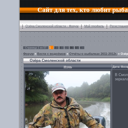
Сайт для тех, кто любит рыб
Озёра Смоленской области - Форум
Мой профиль
Регистрация
1
Страница
1
из
57
2
3
…
56
57
»
Форум
»
Вести с водоёмов
»
Отчёты о рыбалках 2011-2012г.
»
Озёр
Озёра Смоленской области
Игорь
Дата: Воск
В Смол
зеркала