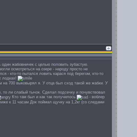
ть один жабовничек с целью половить зубастую.
могли осмотреться на озере - народу просто не
ся - кто-то пытался ловить карася под берегом, кто-то
х лодках!
 на 700 выковырял я. У отца был сход такой же жабки. У
е, то ли слабый тычок. Сделал подсечку и почувствовал
Кто там был и как так получилось
- воблер
лиже к 11 часам Док поймал щучку на 1,2кг (со следами