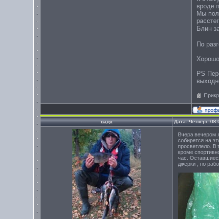
вроде 
Мы пол
расстег
Блин за
По разг
Хорошо
PS Пер
выходн
Прикр
вадя
Дата: Четверг, 08
Вчера вечером л
собирется на эт
просветлело. В 
кроме спортивно
час. Оставшиеся
джерки , но раб