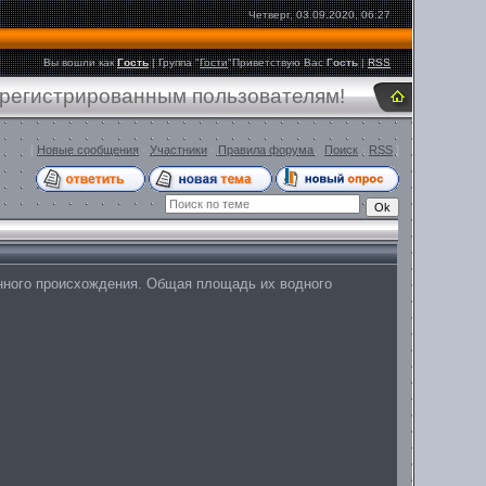
Четверг, 03.09.2020, 06:27
Вы вошли как
Гость
|
Группа
"
Гости
"
Приветствую Вас
Гость
|
RSS
арегистрированным пользователям!
[
Новые сообщения
·
Участники
·
Правила форума
·
Поиск
·
RSS
]
енного происхождения. Общая площадь их водного