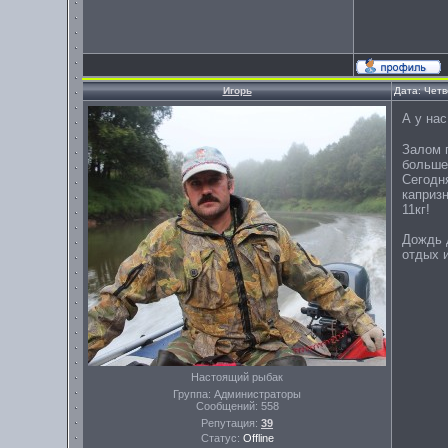
Игорь
Дата: Четв
А у на
Залом п
больше 
Сегодн
капризн
11кг!
Дождь 
отдых 
Настоящий рыбак
Группа: Администраторы
Сообщений:
558
Репутация:
39
Статус:
Offline