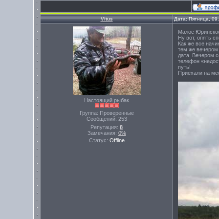
Vitus
Дата: Пятница, 09
Малое Юринско
Ну вот, опять с
Как же все начи
тем же вечером 
дата. Вечером с
телефон «недост
путь!
Приехали на ме
Настоящий рыбак
Группа: Проверенные
Сообщений:
253
Репутация:
8
Замечания:
0%
Статус:
Offline