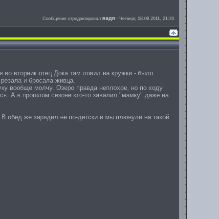
вадя
Сообщение отредактировал
-
Четверг, 08.09.2011, 21:20
я во вторник отец Дока там ловил на кружки - было
 резала и бросала живца.
уку вообще молчу. Озеро правда неплохое, но по ходу
ись. А в прошлом сезоне кто-то завалил "мамку" даже на
В обед же зарядил не по-детски и мы плюнули на такой