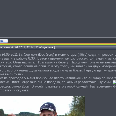
ресенье, 04.09.2011, 22:14 | Сообщение #
2
 (4.09.2011г) с Сергеем (Doc-Serg) и моим отцом (Пётр) ездили провери
 вышли в районе 8.30. К этому времени как раз рассеялся туман и мы с
нуться. Отец насчитал 13 машин на берегу. Народ чем только не занимал
кружки, кто-то ловил на спин. И в эту толпу мы влезли на двух моторны
 с самого начала щука начала вроде по чуть брать. Первую щучку грамм
оже были тычки.
м из проходов у меня произошло что-то невнятное - то ли удар по коряг
 лески - плеть обрезана выше поводка, её кончик разлохмачен зубами!
оводок около 20см. В моей практике это второй случай. Тем временем б
т сетки) и окунька.