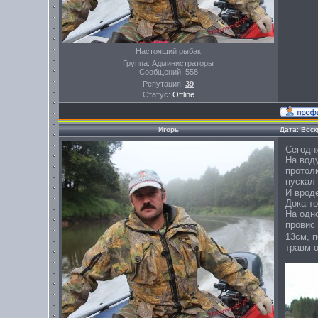
Настоящий рыбак
Группа: Администраторы
Сообщений:
558
Репутация:
39
Статус:
Offline
Игорь
Дата: Воск
Сегодня
На воду
протолк
пускал 
И вроде
Дока т
На одно
провис
13см, п
травм о