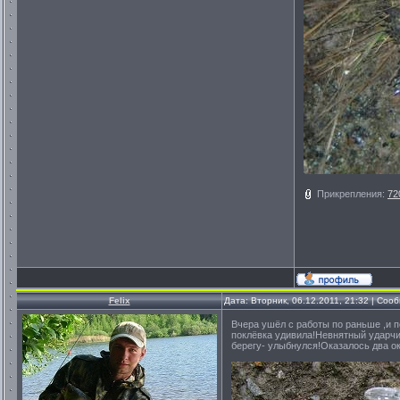
Прикрепления:
72
Felix
Дата: Вторник, 06.12.2011, 21:32 | Со
Вчера ушёл с работы по раньше ,и п
поклёвка удивила!Невнятный ударчик 
берегу- улыбнулся!Оказалось два ок