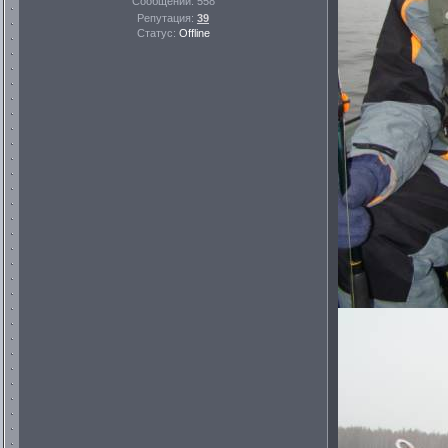
Сообщений:
558
Репутация:
39
Статус:
Offline