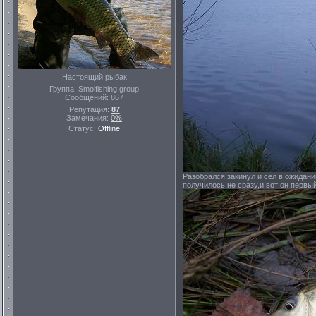
Настоящий рыбак
Группа: Smolfishing group
Сообщений:
867
Репутация:
87
Замечания:
0%
Статус:
Offline
Разобрался,закинул и сел в ожидани
получилось не сразу,и вот он первы