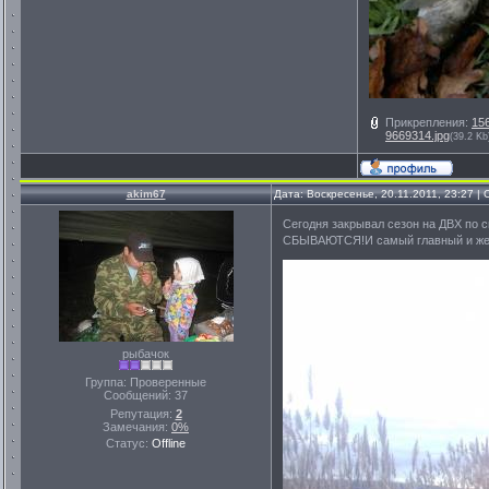
Прикрепления:
15
9669314.jpg
(39.2 Kb
akim67
Дата: Воскресенье, 20.11.2011, 23:27 
Сегодня закрывал сезон на ДВХ по 
СБЫВАЮТСЯ!И самый главный и жела
рыбачок
Группа: Проверенные
Сообщений:
37
Репутация:
2
Замечания:
0%
Статус:
Offline