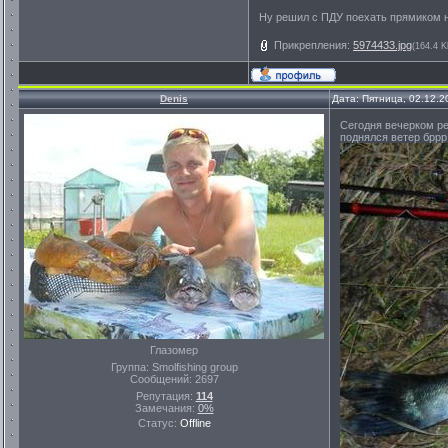
Ну решил с ПДУ поехать прямиком на
Прикрепления:
5974433.jpg
(164.4 K
Denis
Дата: Пятница, 02.12.2
Сегодня вечерком ре
поднялся ветер бррр
Глазомер
Группа: Smolfishing group
Сообщений:
2697
Репутация:
114
Замечания:
0%
Статус:
Offline