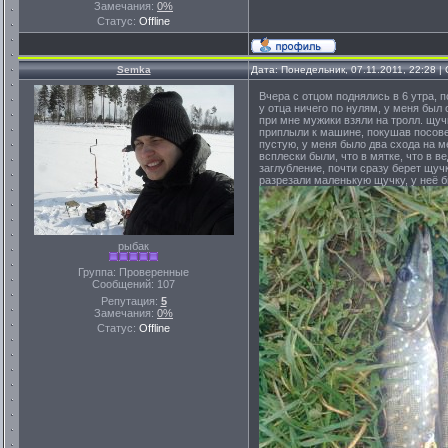
Замечания:
0%
Статус:
Offline
Semka
Дата: Понедельник, 07.11.2011, 22:28 
Вчера с отцом поднялись в 6 утра, п
у отца ничего по нулям, у меня был 
при мне мужики взяли на тролл. щучк
приплыли к машине, покушав посовет
пустую, у меня было два схода на ме
всплески были, что в мятке, что в в
заглубление, почти сразу берет щучк
разрезали маленькую щучку, у неё 
рыбак
Группа: Проверенные
Сообщений:
107
Репутация:
5
Замечания:
0%
Статус:
Offline