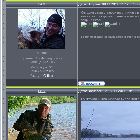
БАМ
Дата: Вторник, 08.11.2011, 21:19 | Со
Сегодня закрыл сезон по спинингу в
невнятных судачьих тычков и пара ок
закрыл сезон...
Время проведенное на рыбалке в счет жиз
рыбак
Группа: Smolfishing group
Сообщений:
105
Репутация:
31
Замечания:
0%
Статус:
Offline
Felix
Дата: Воскресенье, 13.11.2011, 19:33 
Ну что,как и планировал вчера,пошё