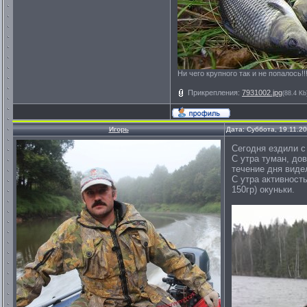
Ни чего крупного так и не попалось!!
Прикрепления:
7931002.jpg
(88.4 Kb
Игорь
Дата: Суббота, 19.11.2
Сегодня ездили с
С утра туман, до
течение дня виде
С утра активност
150гр) окуньки.