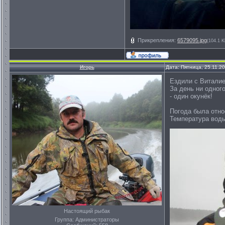
Прикрепления:
6579095.jpg
(104.1 K
Игорь
Дата: Пятница, 25.11.2
Ездили с Виталие
За день ни одног
- один окунёк!
Погода была отно
Температура воды
Настоящий рыбак
Группа: Администраторы