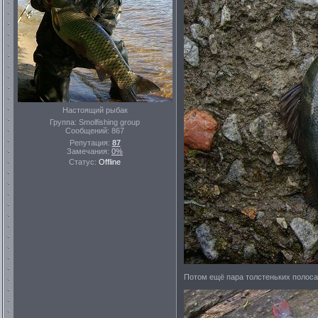
Настоящий рыбак
Группа: Smolfishing group
Сообщений:
867
Репутация:
87
Замечания:
0%
Статус:
Offline
Потом ещё пара толстеньких полоса