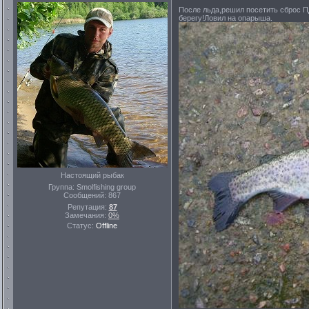
После льда,решил посетить сброс ПД
берегу!Ловил на опарыша.
Настоящий рыбак
Группа: Smolfishing group
Сообщений:
867
Репутация:
87
Замечания:
0%
Статус:
Offline