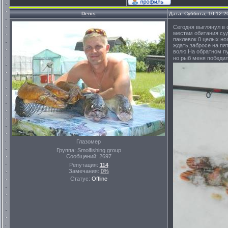
Denis
Дата: Суббота, 10.12.2
Сегодня выглянул в 
местам обитания суд
паклевок 0 целых но
ждать,забросе на пя
волю.На обратном пу
но рыб меня победи
Глазомер
Группа: Smolfishing group
Сообщений:
2697
Репутация:
114
Замечания:
0%
Статус:
Offline