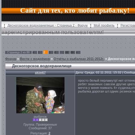
Сайт для тех, кто любит рыбалку!
Десногорское водохранилище - Страница 2 - Форум
Мой профиль
Регистра
зарегистрированным пользователям!
2
Страница
2
из
89
«
1
3
4
…
88
89
»
Форум
»
Вести с водоёмов
»
Отчёты о рыбалках 2011-2012г.
»
Десногорское 
Десногорское водохранилище
akim67
Дата: Среда, 02.11.2011, 15:32 | Сооб
просто белый перламутр! нет оттенко
ребят знакомых савсем другие цвета
мечта у меня поимать 4+ судачка,к
рыбалка дорогая шт.одних резинок на 
рыбачок
Группа: Проверенные
Сообщений:
37
Репутация:
2