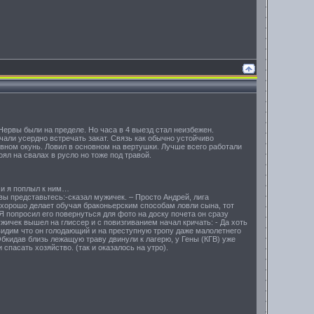
Нервы были на пределе. Но часа в 4 выезд стал неизбежен.
чали усердно встречать закат. Связь как обычно устойчиво
овном окунь. Ловил в основном на вертушки. Лучше всего работали
ял на свалах в русло но тоже под травой.
 и я поплыл к ним…
вы представьтесь:-сказал мужичек. – Просто Андрей, лига
не хорошо делает обучая браконьерским способам ловли сына, тот
 Я попросил его повернуться для фото на доску почета он сразу
ужичек вышел на глиссер и с повизгиванием начал кричать: - Да хоть
к видим что он голодающий и на преступную тропу даже малолетнего
бкидав близь лежащую траву двинули к лагерю, у Гены (КГВ) уже
пасать хозяйство. (так и оказалось на утро).