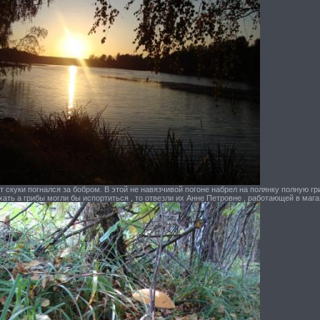
от скуки погнался за бобром. В этой не навязчивой погоне набрел на полянку полную г
хать а грибы могли бы испортиться , то отвезли их Анне Петровне , работающей в мага