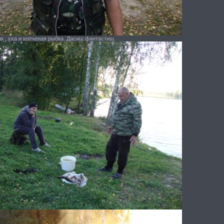
 , уха и копченая рыбка. Дасиш фантастиш.