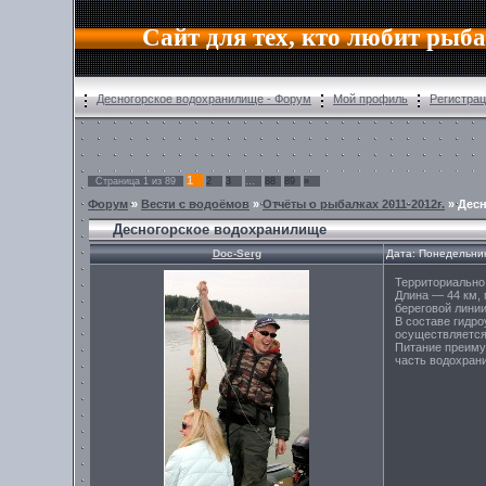
Сайт для тех, кто любит рыб
Десногорское водохранилище - Форум
Мой профиль
Регистра
1
Страница
1
из
89
2
3
…
88
89
»
Форум
»
Вести с водоёмов
»
Отчёты о рыбалках 2011-2012г.
»
Дес
Десногорское водохранилище
Doc-Serg
Дата: Понедельник
Территориально
Длина — 44 км, 
береговой линии
В составе гидро
осуществляется
Питание преиму
часть водохрани