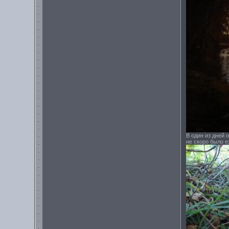
В один из дней 
не скоро было е