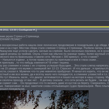
.09.2011, 13:30 | Сообщение #
2
ие речек Стряна и Стрянница.
СЕННИЙ РЕЛАКС"
 воскресенье работа нашла свое логическое продолжение в понедельник и до обеда. 
нии и на старт. Местом сбора стало слияние Стряны и Стрянници. Разбили лагерь и на
Иванычем еще успели сделать заплыв на слияние. Было несколько поклевок, но в осн
адкой резины на тройник. Окунь стоял как обычно по границе травы, более крупный сто
вского моста браконьеры ставили сети. Метров с 300 крикнул,- а что ставим?
 – Напьются ездюки , а потом права качают,ты приплыви и мне в глаза скажи…
 я приплыву , то что нибудь изменится? В ответ тишина.
у раз спиннинг и снова с их стороны услышал буруздеж… Это стало слегка напрягать
на 15 увидел что мужик с сынишкой лет 12-13. Спросил:- И что дальше , я приплыл.А 
ести,-сказал я. Мужичек что-то уже невнятно пробурчал. Я начал его корить, что он 
естный и им все можно, да и всетку мало чего попадается, а спиннинг уловистей и т.п.
. Но тут Иванычь засек , что диалог затягивается и пошел на моторе в нашу сторону. М
и сволочи проходу от вас нет… В догонку сказали , что сети резать не будем , так ка
и снимет сам… Он продолжал что-то визжать даже из кустов на берегу. Смеркалось. О
к. Заворачивая за мыс заметили снова отплывающее судно браконьеров. Явно плыли с
прошел понедельник.