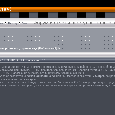
алку!
Форум и отчеты, доступны только
ция
Выход
Вход
ногорское водохранилище
(Рыбалка на ДВХ)
, 19.09.2011, 20:34 | Сообщение #
1
 расположено в Рославльском, Починковском и Ельнинском районах Смоленской област
максимальная ширина — 3 км, площадь зеркала 44 кв. км. Средняя глубина 7,6 м, наи
 134 км. Наполнение было начато в 1979 году, закончено в 1984.
узла железобетонно-земляная плотина длиной 350 метров и высотой 17 метров по гре
 с высоты около 12 метров.
щественно снеговое. Ввиду того, что из-за Смоленской АЭС температура воды в сред
лища зимой не замерзает, из-за чего вода сильно загрязнена органическими веществ