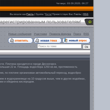
Четверг, 03.09.2020, 06:27
Вы вошли как
Гость
|
Группа
"
Гости
"
Приветствую Вас
Гость
|
RSS
 зарегистрированным пользователям!
[
Новые сообщения
·
Участники
·
Правила форума
·
Поиск
·
RSS
]
и. Плотина находится в городе Десногорск.
большая 22 м. Площадь водосбора 1250 кв.км, протяженность
бню, по плотине организован автомобильный переход, водосброс
нем в водохранилище на 10 градусов выше, чем в других водоёмах,
ами и обеднена кислородом.