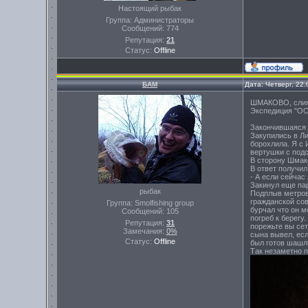
Настоящий рыбак
Группа: Администраторы
Сообщений:
774
Репутация:
21
Статус:
Offline
БАМ
Дата: Четверг, 22
ШМАКОВО, слиян
Экспедиция "О
Закончившаяся в
Закупились в Ли
борохлила. Я с 
вертушки с подс
В сторону Шмако
В ответ получил
- А если сейчас
Закинул еще пар
рыбак
Подплыв метров 
гражданской сов
Группа: Smolfishing group
бурчал что он м
Сообщений:
105
погреб к берегу
Репутация:
31
порежьте вы сет
Замечания:
0%
сына вывел, есл
Статус:
Offline
был готов шашлы
Так незаметно 