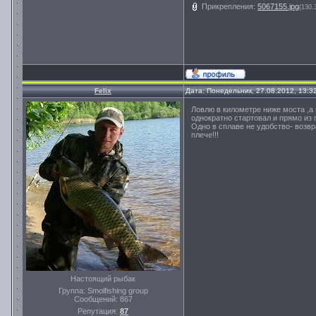
Прикрепления:
5067155.jpg
(130.
Felix
Дата: Понедельник, 27.08.2012, 13:
Ловлю в километре ниже моста ,а 
однократно стартовал и прямо из
Одно в сплаве не удобство- возвра
плече!!!
Настоящий рыбак
Группа: Smolfishing group
Сообщений:
867
Репутация:
87