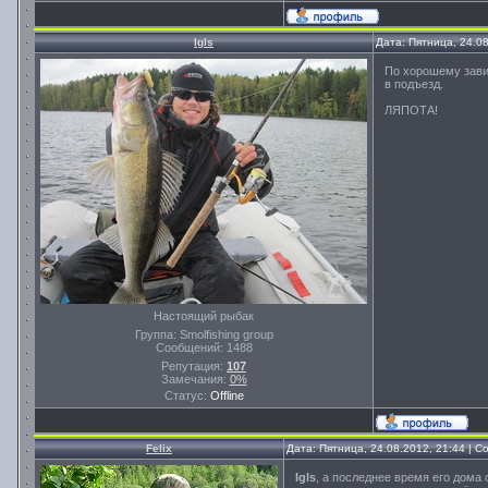
Igls
Дата: Пятница, 24.0
По хорошему завид
в подъезд.
ЛЯПОТА!
Настоящий рыбак
Группа: Smolfishing group
Сообщений:
1488
Репутация:
107
Замечания:
0%
Статус:
Offline
Felix
Дата: Пятница, 24.08.2012, 21:44 | 
Igls
, а последнее время его дома 