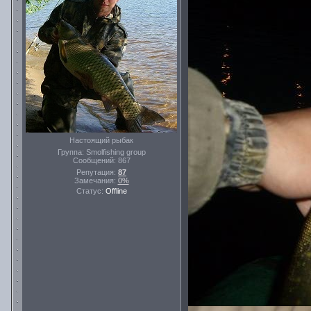
Настоящий рыбак
Группа: Smolfishing group
Сообщений:
867
Репутация:
87
Замечания:
0%
Статус:
Offline