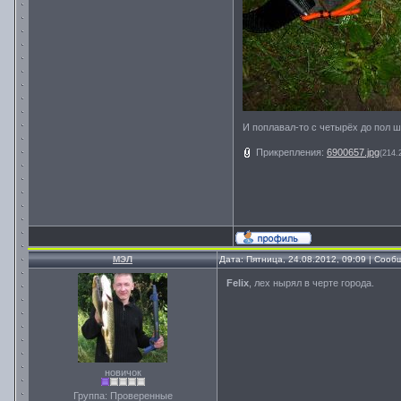
И поплавал-то с четырёх до пол ш
Прикрепления:
6900657.jpg
(214.
МЭЛ
Дата: Пятница, 24.08.2012, 09:09 | Соо
Felix
, лех нырял в черте города.
новичок
Группа: Проверенные