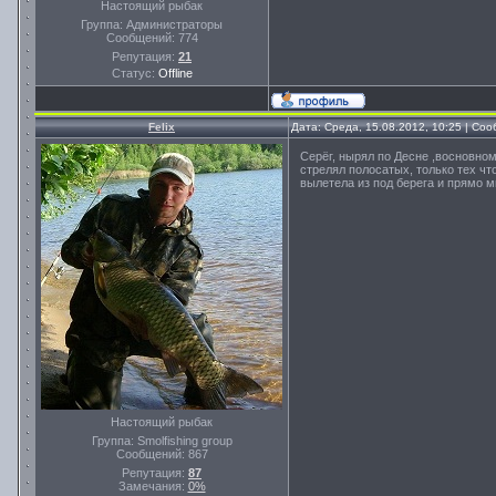
Настоящий рыбак
Группа: Администраторы
Сообщений:
774
Репутация:
21
Статус:
Offline
Felix
Дата: Среда, 15.08.2012, 10:25 | Со
Серёг, нырял по Десне ,восновном
стрелял полосатых, только тех чт
вылетела из под берега и прямо м
Настоящий рыбак
Группа: Smolfishing group
Сообщений:
867
Репутация:
87
Замечания:
0%