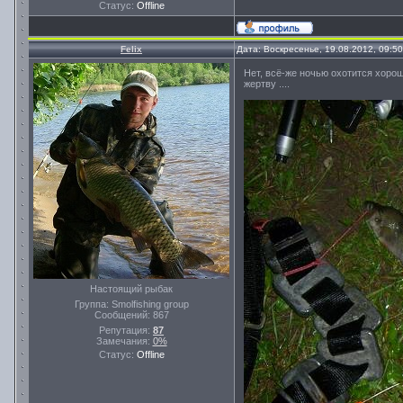
Статус:
Offline
Felix
Дата: Воскресенье, 19.08.2012, 09:5
Нет, всё-же ночью охотится хоро
жертву ....
Настоящий рыбак
Группа: Smolfishing group
Сообщений:
867
Репутация:
87
Замечания:
0%
Статус:
Offline