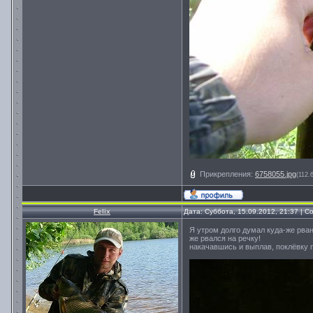
Прикрепления:
6758055.jpg
(112.
Felix
Дата: Суббота, 15.09.2012, 21:37 | 
Я утром долго думал куда-же рван
же рвался на речку!
накачавшись и выплав, поклёвку п