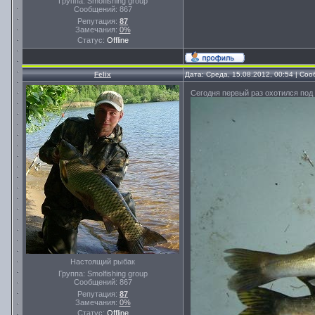
Группа: Smolfishing group
Сообщений:
867
Репутация:
87
Замечания:
0%
Статус:
Offline
Felix
Дата: Среда, 15.08.2012, 00:54 | Со
Сегодня первый раз охотился под 
Настоящий рыбак
Группа: Smolfishing group
Сообщений:
867
Репутация:
87
Замечания:
0%
Статус:
Offline