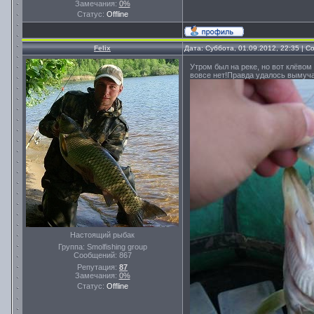
Замечания:
0%
Статус:
Offline
Felix
Дата: Суббота, 01.09.2012, 22:35 | 
Утром был на реке, но вот клёвом
вовсе нет!Правда удалось вымуча
Настоящий рыбак
Группа: Smolfishing group
Сообщений:
867
Репутация:
87
Замечания:
0%
Статус:
Offline