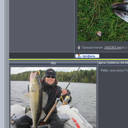
Прикрепления:
1602301.jpg
(86.0
Igls
Дата: Суббота, 29.0
Felix
, красавец! 