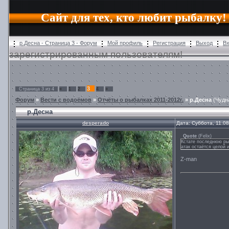
Сайт для тех, кто любит рыбалку!
р.Десна - Страница 3 - Форум
Мой профиль
Регистрация
Выход
В
зарегистрированным пользователям!
3
Страница
3
из
4
«
1
2
4
»
Форум
»
Вести с водоёмов
»
Отчёты о рыбалках 2011-2012г.
»
р.Десна
(Чудн
р.Десна
desperado
Дата: Суббота, 11.0
Quote
(
Felix
)
Кстате последнюю ры
атак остаётся целой 
Z-man