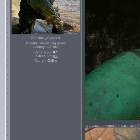
Настоящий рыбак
Группа: Smolfishing group
Сообщений:
867
Репутация:
87
Замечания:
0%
Статус:
Offline
ну а дальше пошло по накатанной з