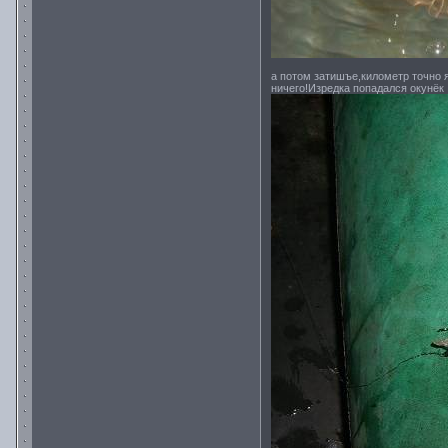
а потом затишъе,километр точно я
ничего!Изредка попадался окунёк