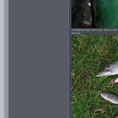
и поймав ещё трёх щук вылез как
домой....