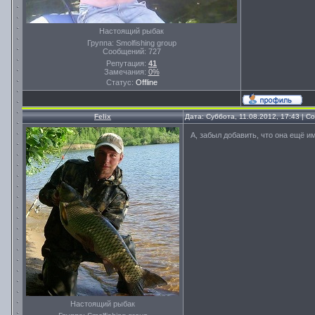
Настоящий рыбак
Группа: Smolfishing group
Сообщений:
727
Репутация:
41
Замечания:
0%
Статус:
Offline
Felix
Дата: Суббота, 11.08.2012, 17:43 | 
А, забыл добавить, что она ещё и
Настоящий рыбак