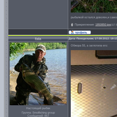
рыбалкой остался доволен,и самой
Прикрепления:
1850850.jpg
(117.
Felix
Дата: Понедельник, 17.09.2012, 18:
Обжора 55, а заглотила его:
Настоящий рыбак
Группа: Smolfishing group
Сообщений:
867