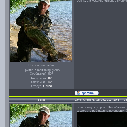
одену, а в машине сиденье плёнк
Настоящий рыбак
Группа: Smolfishing group
Сообщений:
867
Репутация:
87
Замечания:
0%
Статус:
Offline
Felix
Дата: Суббота, 25.08.2012, 10:57 | 
Был сегодня на реке! Как обычно 
атаковать всё подряд не спешил. 