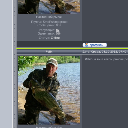
Настоящий рыбак
Группа: Smolfishing group
Сообщений:
867
Репутация:
87
Замечания:
0%
Статус:
Offline
Felix
Дата: Среда, 03.10.2012, 07:42
VaNo
, а ты в каком районе 
Настоящий рыбак