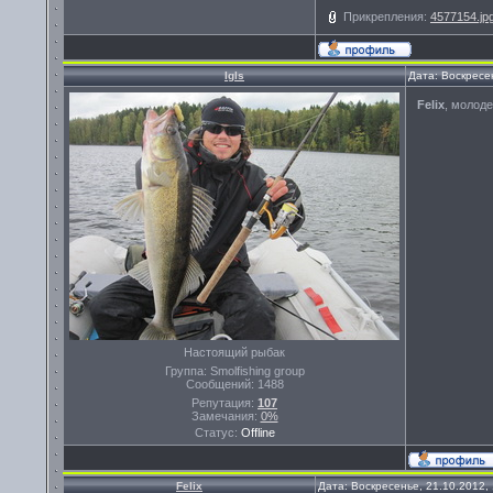
Прикрепления:
4577154.jp
Igls
Дата: Воскресе
Felix
, молод
Настоящий рыбак
Группа: Smolfishing group
Сообщений:
1488
Репутация:
107
Замечания:
0%
Статус:
Offline
Felix
Дата: Воскресенье, 21.10.2012,