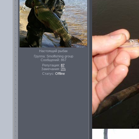
Настоящий рыбак
Группа: Smolfishing group
Сообщений:
867
Репутация:
87
Замечания:
0%
Статус:
Offline