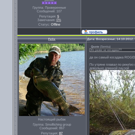
Группа: Проверенные
Сообщений:
107
Репутация:
5
Замечания:
0%
Статус:
Offline
Felix
Дата: Воскресенье, 14.10.2012,
Quote
(
Semka
)
Это разве не косадака??
да он самый косадака ROGER 
По утряне плавал по реке!из 
довольно длинной паузой
Настоящий рыбак
Группа: Smolfishing group
Сообщений:
867
Репутация:
87