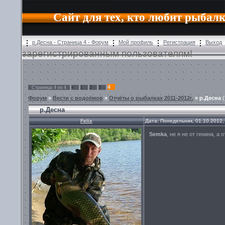
Сайт для тех, кто любит рыбалк
р.Десна - Страница 4 - Форум
Мой профиль
Регистрация
Выход
зарегистрированным пользователям!
4
Страница
4
из
4
«
1
2
3
Форум
»
Вести с водоёмов
»
Отчёты о рыбалках 2011-2012г.
»
р.Десна
р.Десна
Felix
Дата: Понедельник, 01.10.2012,
Semka
, не я не от генина, а 