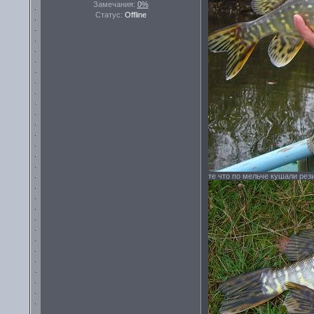
Замечания:
0%
Статус:
Offline
те что по мельче кушали рез