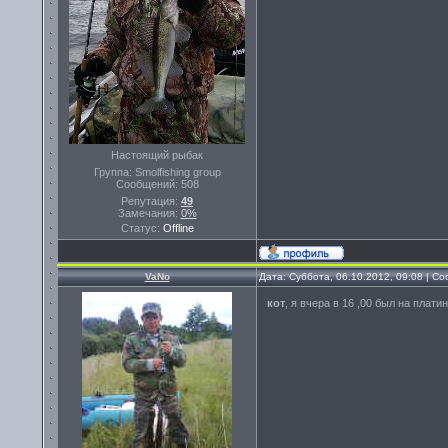
Настоящий рыбак
Группа: Smolfishing group
Сообщений:
508
Репутация:
49
Замечания:
0%
Статус:
Offline
VaNo
Дата: Суббота, 06.10.2012, 09:08 | 
кот
, я вчера в 16 ,00 был на плати