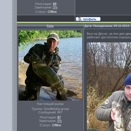
Репутация:
89
Замечания:
0%
Статус:
Offline
Felix
Дата: Понедельник, 05.11.2012,
Был на Десне ,за пол дня дв
работает достаточно хорошо
Настоящий рыбак
Группа: Smolfishing group
Сообщений:
867
Репутация:
87
Замечания:
0%
Статус:
Offline