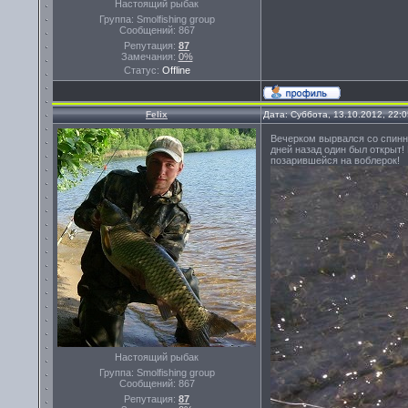
Настоящий рыбак
Группа: Smolfishing group
Сообщений:
867
Репутация:
87
Замечания:
0%
Статус:
Offline
Felix
Дата: Суббота, 13.10.2012, 22:
Вечерком вырвался со спинн
дней назад один был открыт!
позарившейся на воблерок!
Настоящий рыбак
Группа: Smolfishing group
Сообщений:
867
Репутация:
87