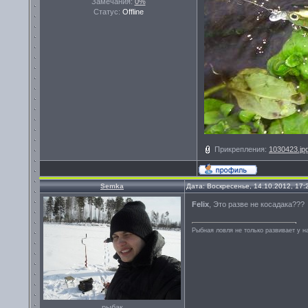
Замечания:
0%
Статус:
Offline
Прикрепления:
1030423.jp
Semka
Дата: Воскресенье, 14.10.2012, 17
Felix
, Это разве не косадака???
Рыбная ловля не только развивает у на
рыбак