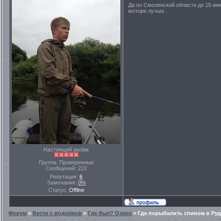
Да по Смоленской области до 15 июн
моторе лучше ..
Настоящий рыбак
Группа: Проверенные
Сообщений:
222
Репутация:
6
Замечания:
0%
Статус:
Offline
Форум
»
Вести с водоёмов
»
Где был? Озеро
»
Где порыбалить спином в Ру