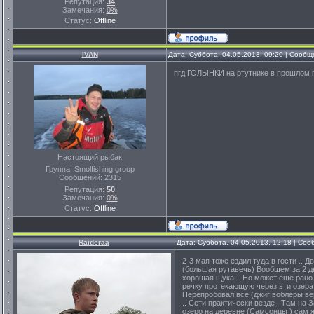
Репутация:
34
Замечания:
0%
Статус:
Offline
IVAN
Дата: Суббота, 04.05.2013, 09:20 | Сооб
пгд.ГОЛЫНКИ на ртутнике в прошлом г
Настоящий рыбак
Группа: Smolfishing group
Сообщений:
2315
Репутация:
50
Замечания:
0%
Статус:
Offline
Raideraa
Дата: Суббота, 04.05.2013, 12:18 | Со
2-3 мая тоже ездил туда в гости .. 
(большая рутавечь) Вообщем за 2 д
хорошая щука .. Но может еще рано д
речку протекающую через эти озера 
Перепробовал все (джиг воблеры вер
.. Сети практически везде . Там на
озеро на деревне (Самсонцы ) сам я