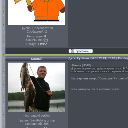
Группа: Пользователи
Сообщений:
2
Репутация:
0
Замечания:
0%
Статус:
Offline
славк@
Дата: Суббота, 04.05.2013, 02:04 | Сооб
Цитата
(
USAF
)
Дорогие форумчане, доброе время суток! В Руд
собственно говоря кто ловится...заранее бла
Как вариант озеро "Большое Рутовечь"
Всем натянутых лесок и крепких узлов !
Настоящий рыбак
Группа: Smolfishing group
Сообщений:
365