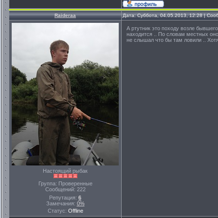
Raideraa
Дата: Суббота, 04.05.2013, 12:28 | Со
А ртутник это походу возле бывшего
находится .. По словам местных оно
не слышал что бы там ловили .. Хотя
Настоящий рыбак
Группа: Проверенные
Сообщений:
222
Репутация:
6
Замечания:
0%
Статус:
Offline