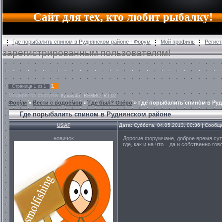
Сайт для тех, кто любит рыбалку!
Где порыбалить спином в Руднянском районе - Форум
Мой профиль
Регист
зарегистрированным пользователям!
1
Страница
1
из
1
Модератор форума:
,
,
Кузьма67
REMBO
RT-02
Форум
»
Вести с водоёмов
»
Где был? Озеро
»
Где порыбалить спином в Ру
Где порыбалить спином в Руднянском районе
USAF
Дата: Суббота, 04.05.2013, 00:36 | Сооб
новичок
Дорогие форумчане, доброе время суто
где, как и на что... да и собственно го