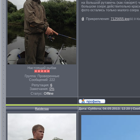
на большой рутавечь (как говорят) чт
большом озере действительно красив
фото остались только малого озера .
Прикрепления:
7125655.jpg
(92.9 Kb
Настоящий рыбак
Группа: Проверенные
Сообщений:
222
Репутация:
6
Замечания:
0%
Статус:
Offline
Raideraa
Дата: Суббота, 04.05.2013, 12:20 | Со