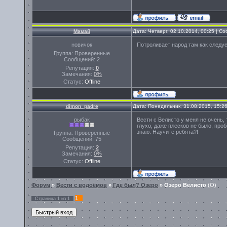
Мамай
Дата: Четверг, 02.10.2014, 00:25 | 
новичок
Потроливает народ там как следуе
Группа: Проверенные
Сообщений:
2
Репутация:
0
Замечания:
0%
Статус:
Offline
dimon_padre
Дата: Понедельник, 31.08.2015, 15:2
рыбак
Вести с Велисто у меня не очень,
глухо, даже плесков не было, проб
знаю. Научите ребята?!
Группа: Проверенные
Сообщений:
75
Репутация:
2
Замечания:
0%
Статус:
Offline
Форум
»
Вести с водоёмов
»
Где был? Озеро
»
Озеро Велисто
(О)
1
Страница
1
из
1