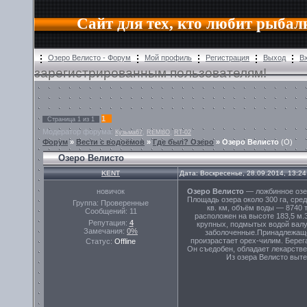
Сайт для тех, кто любит рыбал
Озеро Велисто - Форум
Мой профиль
Регистрация
Выход
В
зарегистрированным пользователям!
1
Страница
1
из
1
Модератор форума:
,
,
Кузьма67
REMBO
RT-02
Форум
»
Вести с водоёмов
»
Где был? Озеро
»
Озеро Велисто
(О)
Озеро Велисто
KENT
Дата: Воскресенье, 28.09.2014, 13:2
новичок
Озеро Велисто
— ложбинное озе
Площадь озера около 300 га, сре
Группа: Проверенные
кв. км, объём воды — 8740 
Сообщений:
11
расположен на высоте 183,5 м
Репутация:
4
крупных, подмытых водой валу
Замечания:
0%
заболоченные.Принадлежащее
произрастает орех-чилим. Берег
Статус:
Offline
Он съедобен, обладает лекарстве
Из озера Велисто выте