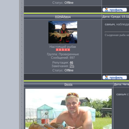
Статус:
Offline
ХОНДАвод
Дата: Среда, 15.1
саныч
, наблюда
Съеденная рыба не
Настоящий рыбак
Группа: Проверенные
Сообщений:
897
Репутация:
46
Замечания:
0%
Статус:
Offline
Denis
Дата: Четв
саныч
с