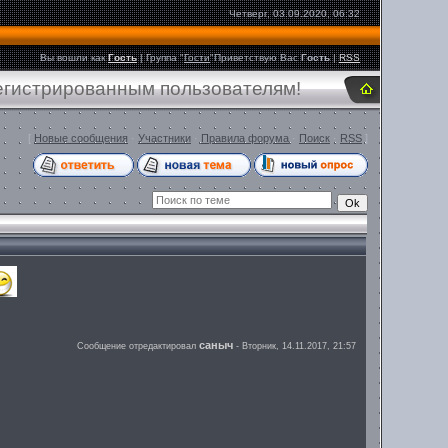
Четверг, 03.09.2020, 06:32
Вы вошли как
Гость
|
Группа
"
Гости
"
Приветствую Вас
Гость
|
RSS
регистрированным пользователям!
[
Новые сообщения
·
Участники
·
Правила форума
·
Поиск
·
RSS
]
саныч
Сообщение отредактировал
-
Вторник, 14.11.2017, 21:57