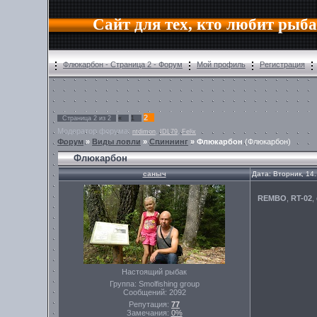
Сайт для тех, кто любит рыб
Флюкарбон - Страница 2 - Форум
Мой профиль
Регистрация
2
Страница
2
из
2
«
1
Модератор форума:
,
,
ntdimon
IDL79
Felix
Форум
»
Виды ловли
»
Спиннинг
»
Флюкарбон
(Флюкарбон)
Флюкарбон
саныч
Дата: Вторник, 14
REMBO
,
RT-02
,
Настоящий рыбак
Группа: Smolfishing group
Сообщений:
2092
Репутация:
77
Замечания:
0%