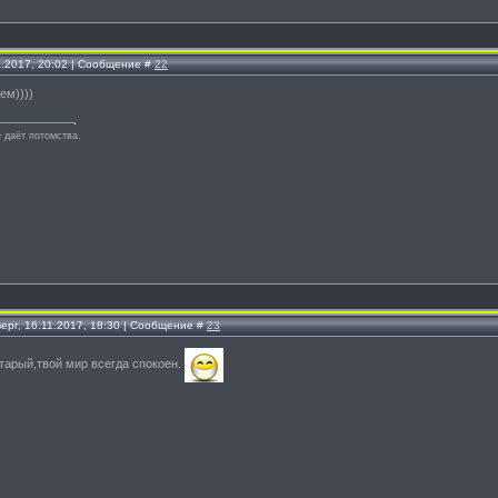
1.2017, 20:02 | Сообщение #
22
ем))))
 даёт потомства.
ерг, 16.11.2017, 18:30 | Сообщение #
23
тарый,твой мир всегда спокоен.