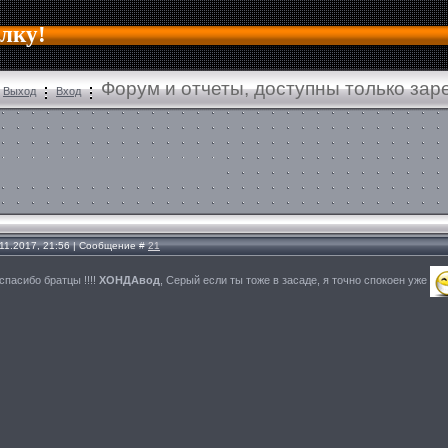
алку!
Форум и отчеты, доступны только за
Выход
Вход
.11.2017, 21:56 | Сообщение #
21
 спасибо братцы !!!!
ХОНДАвод
, Серый если ты тоже в засаде, я точно спокоен уже