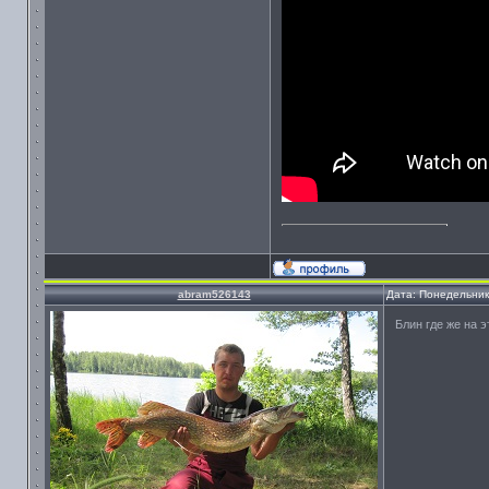
abram526143
Дата: Понедельник
Блин где же на э