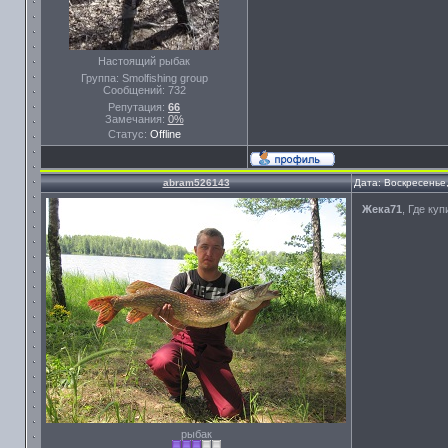
Настоящий рыбак
Группа: Smolfishing group
Сообщений:
732
Репутация:
66
Замечания:
0%
Статус:
Offline
abram526143
Дата: Воскресенье
Жека71
, Где ку
рыбак