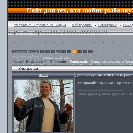
Сайт для тех, кто любит рыбалку
Ультралайт - Страница 19 - Форум
Мой профиль
Регистрация
Выход
зарегистрированным пользователям!
19
Страница
19
из
21
«
1
2
…
17
18
20
21
»
Модератор форума:
,
,
ntdimon
IDL79
Felix
Форум
»
Виды ловли
»
Спиннинг
»
Ультралайт
(Оснастки, приманки и "юве
Ультралайт
Dadon
Дата: Четверг, 16.01.2014, 15:48 | Со
Ультролайт
, Оригиналы. Брал в сп
Ловите щуку, не убивайте щуку. Сlaes Сla