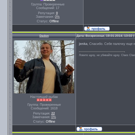
Группа: Проверенные
Сообщений:
17
Репутация:
0
Замечания:
0%
Статус:
Offline
Dadon
Дата: Воскресенье, 19.01.2014, 13:02
jenka
, Спасибо. Себе палочку еще 
Ловите щуку, не убивайте щуку. Сlaes Сla
Настоящий рыбак
Группа: Проверенные
Сообщений:
1618
Репутация:
22
Замечания:
0%
Статус:
Offline