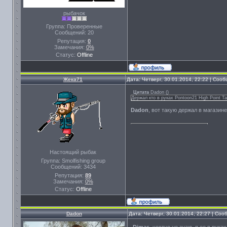
рыбачок
Группа: Проверенные
Сообщений:
20
Репутация:
0
Замечания:
0%
Статус:
Offline
Жека71
Дата: Четверг, 30.01.2014, 22:22 | Соо
Цитата
Dadon
(
)
Держал кто в руках Pontoon21 High Point T
Dadon
, вот такую держал в магазине
Настоящий рыбак
Группа: Smolfishing group
Сообщений:
3434
Репутация:
89
Замечания:
0%
Статус:
Offline
Dadon
Дата: Четверг, 30.01.2014, 22:27 | Со