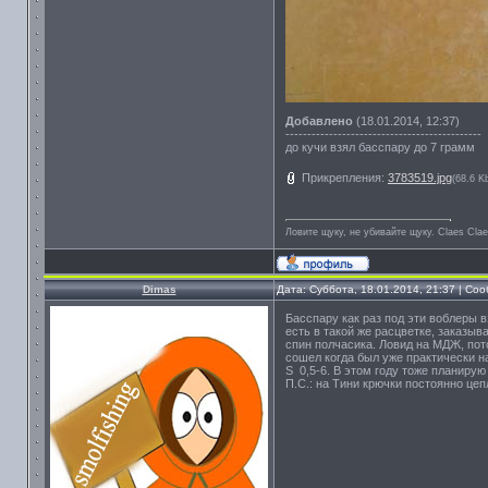
Добавлено
(18.01.2014, 12:37)
---------------------------------------------
до кучи взял басспару до 7 грамм
Прикрепления:
3783519.jpg
(68.6 K
Ловите щуку, не убивайте щуку. Сlaes Сla
Dimas
Дата: Суббота, 18.01.2014, 21:37 | С
Басспару как раз под эти воблеры в
есть в такой же расцветке, заказыв
спин полчасика. Ловид на МДЖ, пото
сошел когда был уже практически на
S 0,5-6. В этом году тоже планирую 
П.С.: на Тини крючки постоянно це