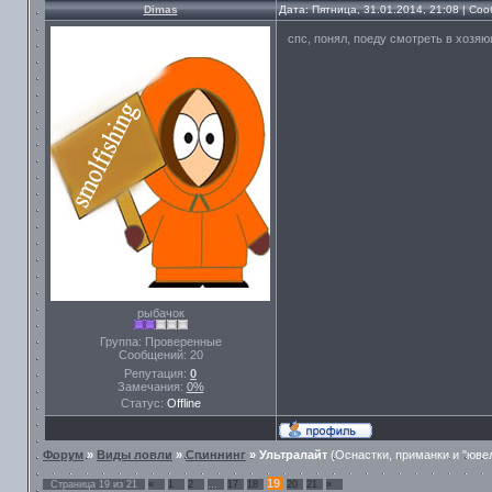
Dimas
Дата: Пятница, 31.01.2014, 21:08 | С
спс, понял, поеду смотреть в хозя
рыбачок
Группа: Проверенные
Сообщений:
20
Репутация:
0
Замечания:
0%
Статус:
Offline
Форум
»
Виды ловли
»
Спиннинг
»
Ультралайт
(Оснастки, приманки и "юве
19
Страница
19
из
21
«
1
2
…
17
18
20
21
»