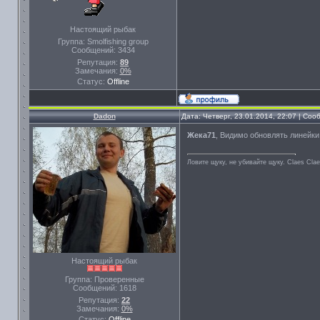
Настоящий рыбак
Группа: Smolfishing group
Сообщений:
3434
Репутация:
89
Замечания:
0%
Статус:
Offline
Dadon
Дата: Четверг, 23.01.2014, 22:07 | Со
Жека71
, Видимо обновлять линейки
Ловите щуку, не убивайте щуку. Сlaes Сla
Настоящий рыбак
Группа: Проверенные
Сообщений:
1618
Репутация:
22
Замечания:
0%
Статус:
Offline