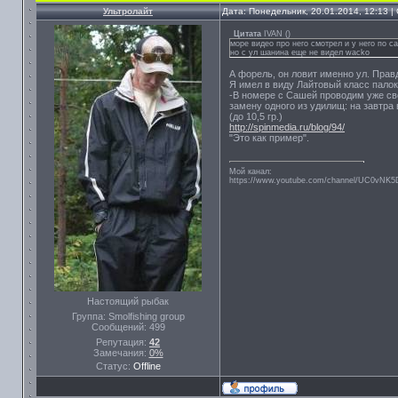
Ультролайт
Дата: Понедельник, 20.01.2014, 12:13 
Цитата
IVAN
(
)
море видео про него смотрел и у него по са
но с ул шанина еще не видел wacko
А форель, он ловит именно ул. Правд
Я имел в виду Лайтовый класс палок
-В номере с Сашей проводим уже св
замену одного из удилищ: на завтра
(до 10,5 гр.)
http://spinmedia.ru/blog/94/
"Это как пример".
Мой канал:
https://www.youtube.com/channel/UC0vNK
Настоящий рыбак
Группа: Smolfishing group
Сообщений:
499
Репутация:
42
Замечания:
0%
Статус:
Offline