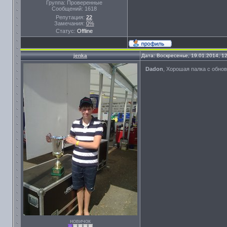
Группа: Проверенные
Сообщений:
1618
Репутация:
22
Замечания:
0%
Статус:
Offline
jenka
Дата: Воскресенье, 19.01.2014, 1
Dadon
, Хорошая палка с обнов
новичок