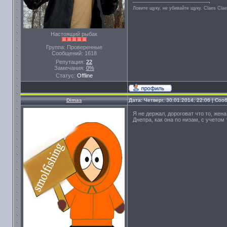
Ловите щуку, не убивайте щуку. Сlaes Сla
Настоящий рыбак
Группа: Проверенные
Сообщений:
1618
Репутация:
22
Замечания:
0%
Статус:
Offline
Dimas
Дата: Четверг, 30.01.2014, 22:06 | Со
Я не держал, дороговат что то, жена
Днепра, как она по низам, с учетом