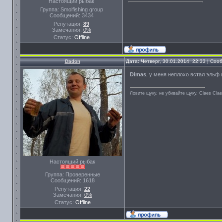
Настоящий рыбак
Группа: Smolfishing group
Сообщений:
3434
Репутация:
89
Замечания:
0%
Статус:
Offline
Dadon
Дата: Четверг, 30.01.2014, 22:33 | Со
Dimas
, у меня неплохо встал эльф 
Ловите щуку, не убивайте щуку. Сlaes Сla
Настоящий рыбак
Группа: Проверенные
Сообщений:
1618
Репутация:
22
Замечания:
0%
Статус:
Offline