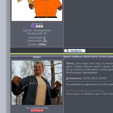
рыбачок
Группа: Проверенные
Сообщений:
20
Репутация:
0
Замечания:
0%
Статус:
Offline
Dadon
Дата: Суббота, 18.01.2014, 23:35 | С
Dimas
, Басспару взял под эту мело
дрын. Палка хорошо лежит в руке, 
но он немного тяжеловат, пока в д
безбородые одинарники.
Добавлено
(18.01.2014, 23:35)
---------------------------------------------
На неоверсал идеально стал бы шим
Ловите щуку, не убивайте щуку. Сlaes Сla
Настоящий рыбак