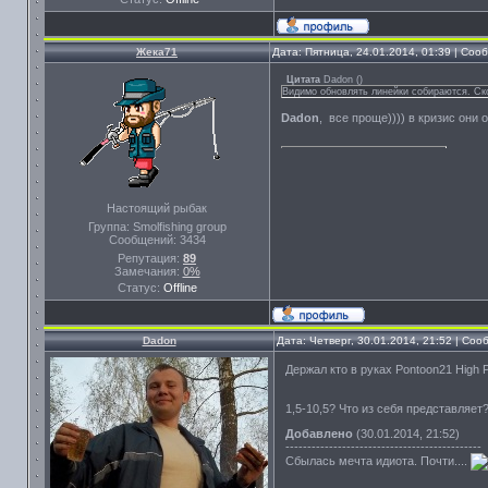
Жека71
Дата: Пятница, 24.01.2014, 01:39 | Со
Цитата
Dadon
(
)
Видимо обновлять линейки собираются. Ско
Dadon
, все проще)))) в кризис они 
Настоящий рыбак
Группа: Smolfishing group
Сообщений:
3434
Репутация:
89
Замечания:
0%
Статус:
Offline
Dadon
Дата: Четверг, 30.01.2014, 21:52 | Со
Держал кто в руках Pontoon21 High 
1,5-10,5? Что из себя представляет
Добавлено
(30.01.2014, 21:52)
---------------------------------------------
Сбылась мечта идиота. Почти....