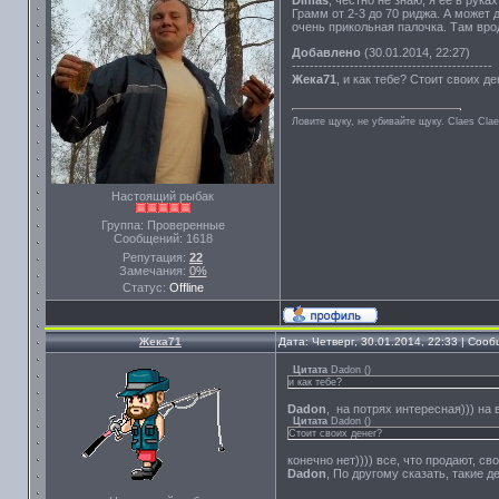
Dimas
, честно не знаю, я ее в рук
Грамм от 2-3 до 70 риджа. А может 
очень прикольная палочка. Там вро
Добавлено
(30.01.2014, 22:27)
---------------------------------------------
Жека71
, и как тебе? Стоит своих де
Ловите щуку, не убивайте щуку. Сlaes Сla
Настоящий рыбак
Группа: Проверенные
Сообщений:
1618
Репутация:
22
Замечания:
0%
Статус:
Offline
Жека71
Дата: Четверг, 30.01.2014, 22:33 | Соо
Цитата
Dadon
(
)
и как тебе?
Dadon
, на потрях интересная))) на 
Цитата
Dadon
(
)
Стоит своих денег?
конечно нет)))) все, что продают, св
Dadon
, По другому сказать, такие д