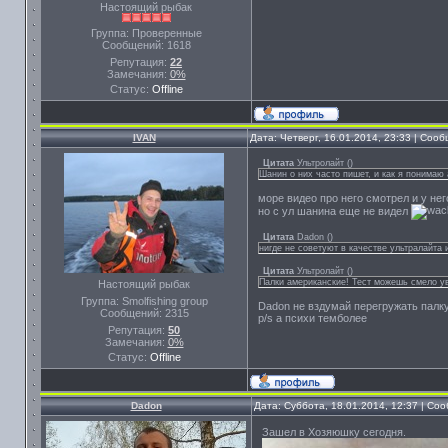
Настоящий рыбак
Группа: Проверенные
Сообщений:
1618
Репутация:
22
Замечания:
0%
Статус:
Offline
IVAN
Дата: Четверг, 16.01.2014, 23:33 | Соо
Цитата
Ультролайт
(
)
Шанин о них часто пишет, и как я понимаю 
море видео про него смотрел и у нег
но с ул шанина еще не видел
Цитата
Dadon
(
)
нигде не советуют в качестве ультралайта и
Цитата
Ультролайт
(
)
Палки американские! Тест можешь смело ув
Настоящий рыбак
Группа: Smolfishing group
Dadon не вздумай перегружать палку
Сообщений:
2315
p/s а психи темболее
Репутация:
50
Замечания:
0%
Статус:
Offline
Dadon
Дата: Суббота, 18.01.2014, 12:37 | С
Зашел в Хозяюшку сегодня.