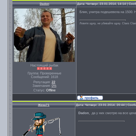
Dadon
Дата: Четверг, 23.01.2014, 14:14 | Со
Блин, унитра подешевела на 1500. 
Ловите щуку, не убивайте щуку. Сlaes Сla
Настоящий рыбак
Группа: Проверенные
Сообщений:
1618
Репутация:
22
Замечания:
0%
Статус:
Offline
Жека71
Дата: Четверг, 23.01.2014, 20:44 | Соо
Dadon
, да у них смотрю на все цена