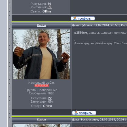
Репутация:
60
Замечания:
0%
Статус:
Offline
Dadon
Дата: Суббота, 01.02.2014, 20:53 | С
р3559см
, рапала. шад рап, оригинал
Ловите щуку, не убивайте щуку. Сlaes Сla
Настоящий рыбак
Группа: Проверенные
Сообщений:
1618
Репутация:
22
Замечания:
0%
Статус:
Offline
Dadon
Дата: Воскресенье, 02.02.2014, 20:08