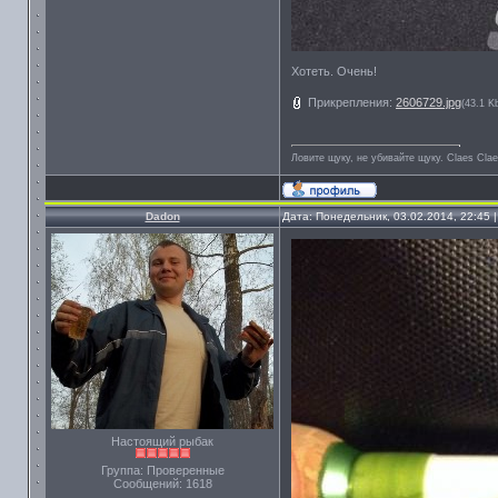
Хотеть. Очень!
Прикрепления:
2606729.jpg
(43.1 K
Ловите щуку, не убивайте щуку. Сlaes Сla
Dadon
Дата: Понедельник, 03.02.2014, 22:45
Настоящий рыбак
Группа: Проверенные
Сообщений:
1618