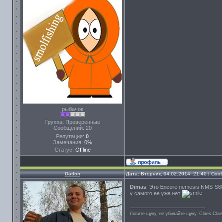
рыбачок
Группа: Проверенные
Сообщений:
20
Репутация:
0
Замечания:
0%
Статус:
Offline
Dadon
Дата: Вторник, 04.02.2014, 21:40 | Со
Dimas
, Это Encore nemesis NMS-S6
у самого ее уже нет
Ловите щуку, не убивайте щуку. Сlaes Сla