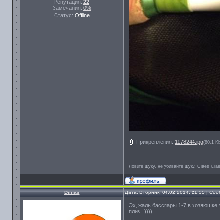
Репутация:
22
Замечания:
0%
Статус:
Offline
Прикрепления:
1178244.jpg
(80.1 Kb
Ловите щуку, не убивайте щуку. Сlaes Сla
Dimas
Дата: Вторник, 04.02.2014, 21:35 | Со
Эх, жаль басспары 1-7 в хозяюшке 
плиз...))))