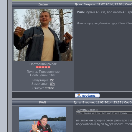
Dadon
Дата: Вторник, 11.02.2014, 23:08 | Со
IVAN
, булик 4,5 см, вес около 4-5 г
Ловите щуку, не убивайте щуку. Сlaes Сla
Настоящий рыбак
Группа: Проверенные
Сообщений:
1618
Репутация:
22
Замечания:
0%
Статус:
Offline
IVAN
Дата: Вторник, 11.02.2014, 23:29 | Со
Цитата
Dadon
(
)
IVAN, булик 4,5 см, вес около 4-5 грамм.
не знаю как греди в этом размере се
но узкотелый були будет косить тра