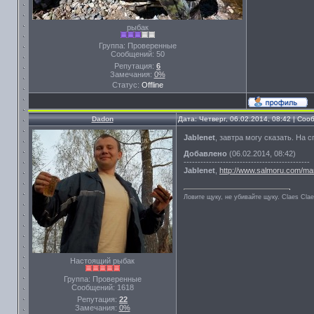
рыбак
Группа: Проверенные
Сообщений:
50
Репутация:
6
Замечания:
0%
Статус:
Offline
Dadon
Дата: Четверг, 06.02.2014, 08:42 | Со
Jablenet
, завтра могу сказать. На
Добавлено
(06.02.2014, 08:42)
---------------------------------------------
Jablenet
,
http://www.salmoru.com/mar
Ловите щуку, не убивайте щуку. Сlaes Сla
Настоящий рыбак
Группа: Проверенные
Сообщений:
1618
Репутация:
22
Замечания:
0%