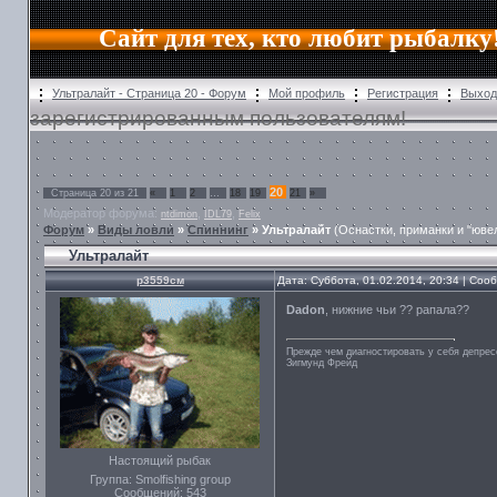
Сайт для тех, кто любит рыбалку
Ультралайт - Страница 20 - Форум
Мой профиль
Регистрация
Выход
зарегистрированным пользователям!
20
Страница
20
из
21
«
1
2
…
18
19
21
»
Модератор форума:
,
,
ntdimon
IDL79
Felix
Форум
»
Виды ловли
»
Спиннинг
»
Ультралайт
(Оснастки, приманки и "юве
Ультралайт
р3559см
Дата: Суббота, 01.02.2014, 20:34 | Со
Dadon
, нижние чьи ?? рапала??
Прежде чем диагностировать у себя депрес
Зигмунд Фрейд
Настоящий рыбак
Группа: Smolfishing group
Сообщений:
543