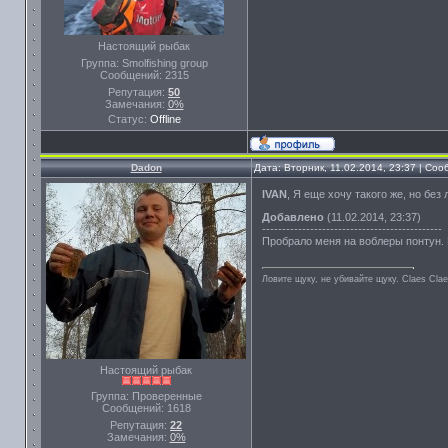
Настоящий рыбак
Группа: Smolfishing group
Сообщений:
2315
Репутация:
50
Замечания:
0%
Статус:
Offline
Dadon
Дата: Вторник, 11.02.2014, 23:37 | Со
IVAN
, Я еще хочу такого же, но без
Добавлено
(11.02.2014, 23:37)
---------------------------------------------
Пробрало меня на воблеры понтун. 
Ловите щуку, не убивайте щуку. Сlaes Сla
Настоящий рыбак
Группа: Проверенные
Сообщений:
1618
Репутация:
22
Замечания:
0%