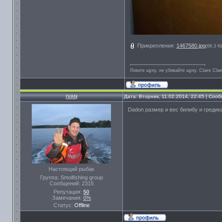
Прикрепления:
1467580.jpg
(66.3 K
Ловите щуку, не убивайте щуку. Сlaes Сla
IVAN
Дата: Вторник, 11.02.2014, 22:45 | Со
Dadon размер и вес билибу и гредик
Настоящий рыбак
Группа: Smolfishing group
Сообщений:
2315
Репутация:
50
Замечания:
0%
Статус:
Offline