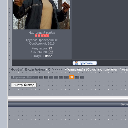
Настоящий рыбак
Группа: Проверенные
Сообщений:
1618
Репутация:
22
Замечания:
0%
Статус:
Offline
Форум
»
Виды ловли
»
Спиннинг
»
Ультралайт
(Оснастки, приманки и "юве
20
Страница
20
из
21
«
1
2
…
18
19
21
»
Бесп