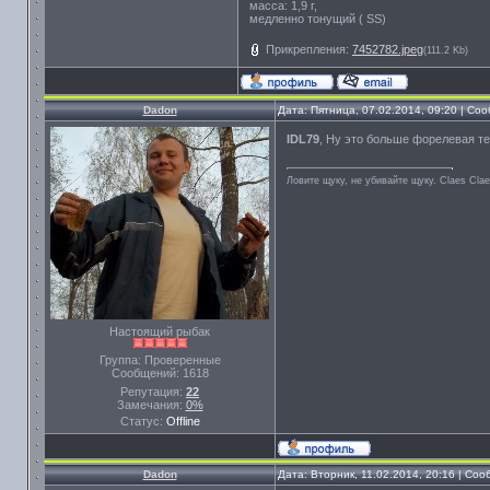
масса: 1,9 г,
медленно тонущий ( SS)
Прикрепления:
7452782.jpeg
(111.2 Kb)
Dadon
Дата: Пятница, 07.02.2014, 09:20 | С
IDL79
, Ну это больше форелевая те
Ловите щуку, не убивайте щуку. Сlaes Сla
Настоящий рыбак
Группа: Проверенные
Сообщений:
1618
Репутация:
22
Замечания:
0%
Статус:
Offline
Dadon
Дата: Вторник, 11.02.2014, 20:16 | Со