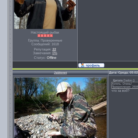
Настоящий рыбак
Группа: Проверенные
Сообщений:
1618
Репутация:
22
Замечания:
0%
Статус:
Offline
Jablenet
Дата: Среда, 05.0
Цитата
Dadon
(
)
Хотеть. Очень!
Прикрепления: 2606
что за воб?