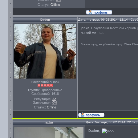
Замечания:
0%
Статус:
Offline
Dadon
Дата: Четверг, 06.02.2014, 12:14 | Со
jenka
, Покупал на местном чёрном
легкий митчел.
Ловите щуку, не убивайте щуку. Сlaes Сla
Настоящий рыбак
Группа: Проверенные
Сообщений:
1618
Репутация:
22
Замечания:
0%
Статус:
Offline
jenka
Дата: Четверг, 06.02.2014, 22:32
Dadon
,