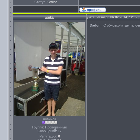
Статус:
Offline
jenka
Дата: Четверг, 06.02.2014, 12:02
Dadon
, С обновкой) где палоч
новичок
Группа: Проверенные
Сообщений:
17
Репутация:
0