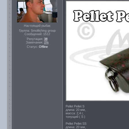
Настоящий рыбак
Группа: Smolfishing group
Сообщений:
1512
Репутация:
38
Замечания:
0%
Статус:
Offline
Pellet Pellet S
длина: 20 мм,
масса: 2,4 г,
тонущий ( S )
Pellet Pellet SS
длина: 20 мм,