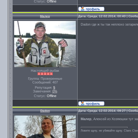
Статус:
Offline
Малер
Дата: Среда, 12.02.2014, 00:40 | Соо
Dadon где ж ты так неплохо затари
Настоящий рыбак
Группа: Проверенные
Сообщений:
407
Репутация:
5
Замечания:
0%
Статус:
Offline
Dadon
Дата: Среда, 12.02.2014, 09:27 | Соо
Малер
, Алексей из Хозяюшки тут з
Ловите щуку, не убивайте щуку. Сlaes Сla