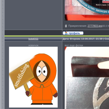
Прикрепления:
2777803.jpg
(83.0 
bob4311
Дата: Вторник, 13.06.2017, 21:38 | С
новичок
вот еще фотки