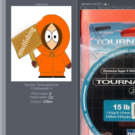
новичок
Цитата
bob4311
(
)
У меня есть обкатанная Японская плетня 
Группа: Пользователи
Сообщений:
4
Репутация:
0
Замечания:
0%
Статус:
Offline