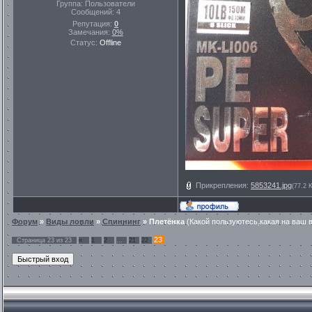
Группа: Пользователи
Сообщений:
4
Репутация:
0
Замечания:
0%
Статус:
Offline
Прикрепления:
5853241.jpg
(77.2 
Форум
»
Виды ловли
»
Спиннинг
»
Плетёнка
(Какой пользуютесь,какая на ваш 
23
Страница
23
из
23
«
1
2
…
21
22