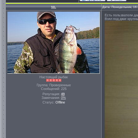
NIL
Дата: Понедельник, 16
Есть пользватели да
Взял под джиг крупн
Настоящий рыбак
Группа: Проверенные
Сообщений:
225
Репутация:
49
Замечания:
0%
Статус:
Offline