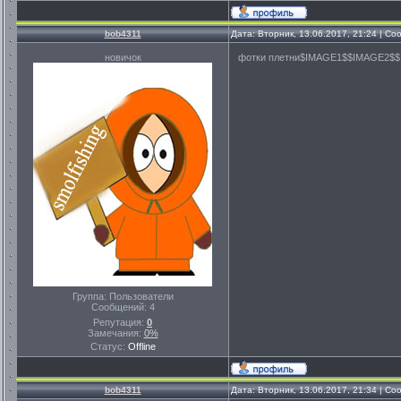
bob4311
Дата: Вторник, 13.06.2017, 21:24 | С
новичок
фотки плетни$IMAGE1$$IMAGE2$
Группа: Пользователи
Сообщений:
4
Репутация:
0
Замечания:
0%
Статус:
Offline
bob4311
Дата: Вторник, 13.06.2017, 21:34 | С