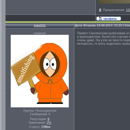
Прикрепления:
18
bob4311
Дата: Вторник, 13.06.2017, 21:22 | С
новичок
Привет Смоленским рыболовам из Т
и разноцветная. Купил (по случаю м
очень даже. На узле не просто порв
интересно, то могу подогнать нужну
Группа: Пользователи
Сообщений:
4
Репутация:
0
Замечания:
0%
Статус:
Offline