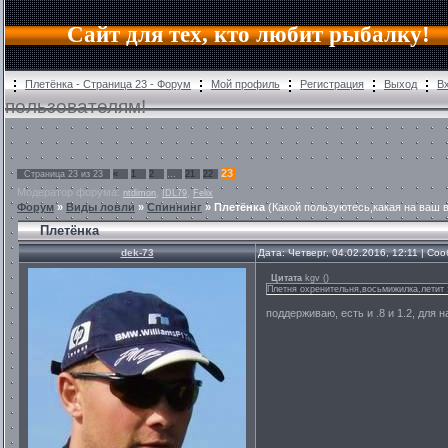
Сайт для тех, кто любит рыбалку!
Плетёнка - Страница 23 - Форум
Мой профиль
Регистрация
Выход
В
пользователям!
23
Страница
23
из
23
«
1
2
…
21
22
Модератор форума:
,
,
ntdimon
IDL79
Felix
Форум
»
Виды ловли
»
Спиннинг
»
Плетёнка
(Какой пользуютесь,какая на ваш 
Плетёнка
dek-73
Дата: Четверг, 04.02.2016, 12:11 | С
Цитата
kgv
(
)
Плетня охренительня,восьмижилка,летит з
поддерживаю, есть и .8 и 1.2, для 