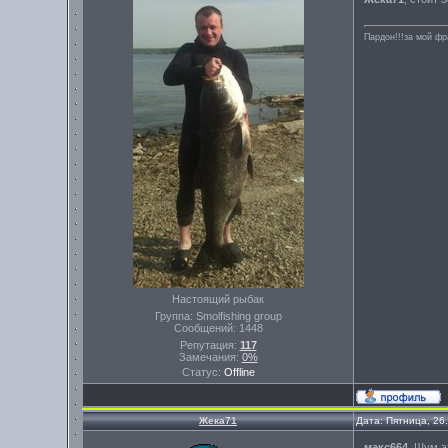
Пардон!!!за мой фр
Настоящий рыбак
Группа: Smolfishing group
Сообщений:
1448
Репутация:
117
Замечания:
0%
Статус:
Offline
Жека71
Дата: Пятница, 26
макс664
, Шум э