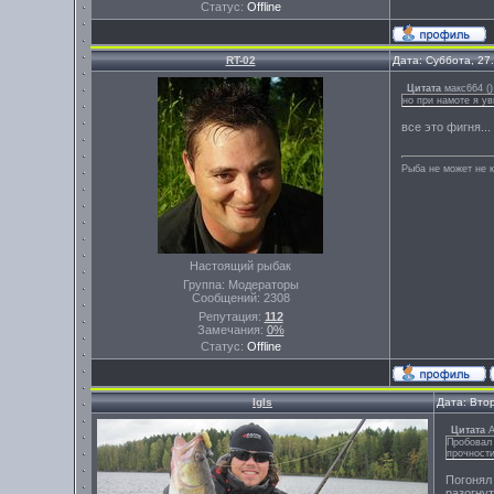
Статус:
Offline
RT-02
Дата: Суббота, 27
Цитата
макс664
(
)
но при намоте я ув
все это фигня..
Рыба не может не к
Настоящий рыбак
Группа: Модераторы
Сообщений:
2308
Репутация:
112
Замечания:
0%
Статус:
Offline
Igls
Дата: Вто
Цитата
A
Пробовал
прочности
Погонял 
разогну