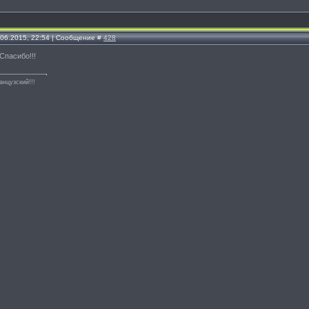
.06.2015, 22:54 | Сообщение #
428
!Спасибо!!!
анцузский!!!