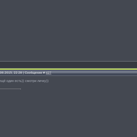
.06.2015, 22:28 | Сообщение #
427
ещё один есть)) смотри личку))