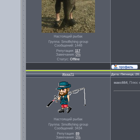
Настоящий рыбак
Группа: Smolfishing group
Сообщений:
1448
Репутация:
117
Замечания:
0%
Статус:
Offline
Жека71
Дата: Пятница, 26
макс664
, Плюс 
Настоящий рыбак
Группа: Smolfishing group
Сообщений:
3434
Репутация:
89
Замечания:
0%