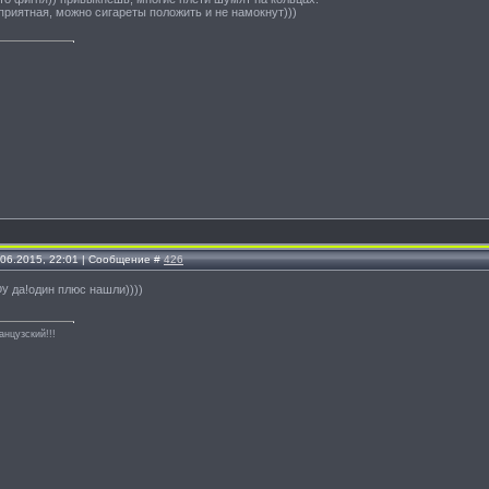
приятная, можно сигареты положить и не намокнут)))
.06.2015, 22:01 | Сообщение #
426
да!один плюс нашли))))
анцузский!!!