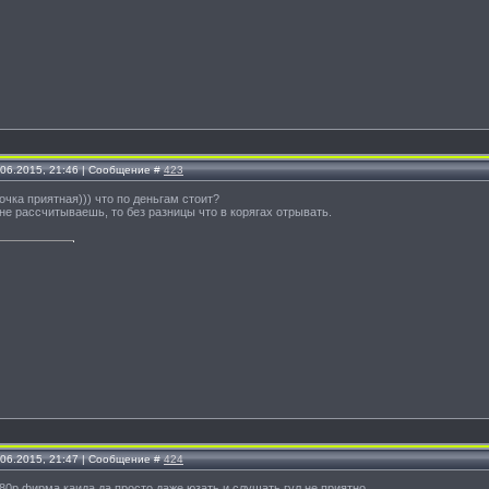
.06.2015, 21:46 | Сообщение #
423
очка приятная))) что по деньгам стоит?
не рассчитываешь, то без разницы что в корягах отрывать.
.06.2015, 21:47 | Сообщение #
424
380р.фирма каида,да просто даже юзать и слушать гул не приятно....