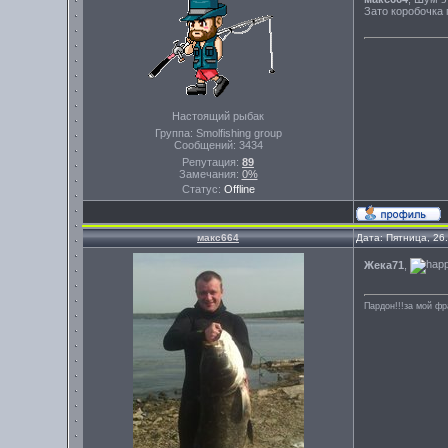
Зато коробочка 
Настоящий рыбак
Группа: Smolfishing group
Сообщений:
3434
Репутация:
89
Замечания:
0%
Статус:
Offline
макс664
Дата: Пятница, 26
Жека71
,
Пардон!!!за мой фр