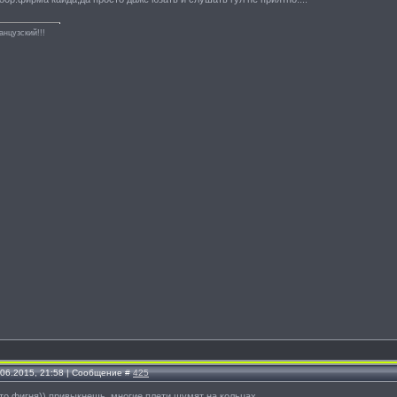
анцузский!!!
.06.2015, 21:58 | Сообщение #
425
то фигня)) привыкнешь, многие плети шумят на кольцах.