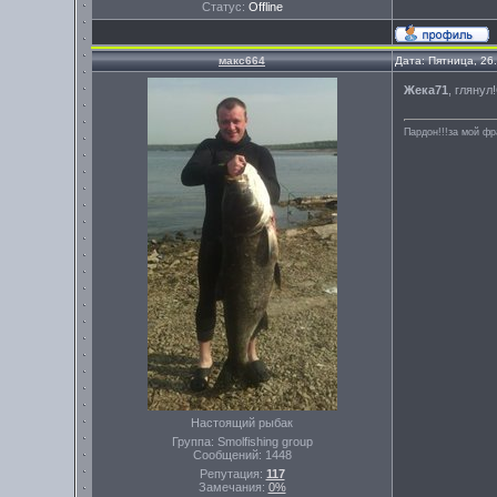
Статус:
Offline
макс664
Дата: Пятница, 26
Жека71
, глянул
Пардон!!!за мой фр
Настоящий рыбак
Группа: Smolfishing group
Сообщений:
1448
Репутация:
117
Замечания:
0%