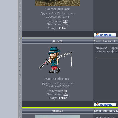
Настоящий рыбак
Группа: Smolfishing group
Сообщений:
1448
Репутация:
117
Замечания:
0%
Статус:
Offline
Жека71
Дата: Пятница, 26
макс664
, Короб
если на трофей 
Настоящий рыбак
Группа: Smolfishing group
Сообщений:
3434
Репутация:
89
Замечания:
0%
Статус:
Offline
макс664
Дата: Пятница, 26
Жека71
, стоит 