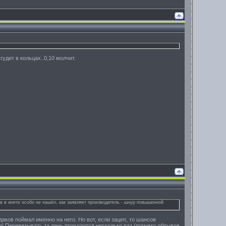
гудит в кольцах..0,10 молчит.
в инете особо не нашёл, как заявляет производитель - шнур повышенной
аков поймал именно на него. Но вот, если зацеп, то шансов
ка! Перевязывать за день приходится несколько раз (помимо обрывов