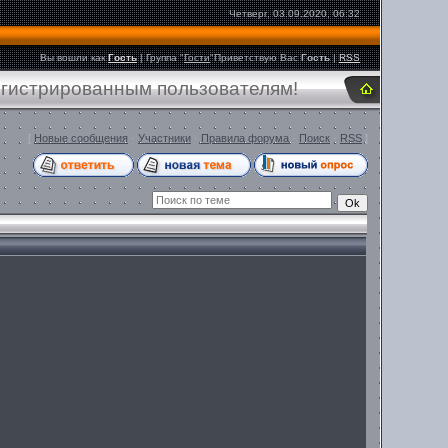
Четверг, 03.09.2020, 06:32
Вы вошли как
Гость
|
Группа
"
Гости
"
Приветствую Вас
Гость
|
RSS
егистрированным пользователям!
[
Новые сообщения
·
Участники
·
Правила форума
·
Поиск
·
RSS
]