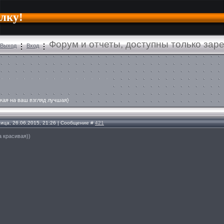
алку!
Форум и отчеты, доступны только зар
Выход
Вход
кая на ваш взгляд лучшая)
ница, 26.06.2015, 21:26 | Сообщение #
421
а красивая))