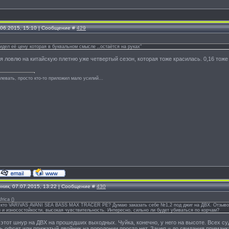
.06.2015, 15:10 | Сообщение #
429
идел её цену которая в буквальном смысле ,,остаётся на руках"
. я ловлю на китайскую плетню уже четвертый сезон, которая тоже красилась. 0,16 тоже 
левать, просто кто-то приложил мало усилий...
рник, 07.07.2015, 13:22 | Сообщение #
430
frica
(
)
 кто VARIVAS AVANI SEA BASS MAX TRACER PE? Думаю заказать себе №1,2 под джиг на ДВХ. Отзывов 
 и износостойкости, высокая чувствительность. Интересно, сильно ли будет убиваться по корчам?
этот шнур на ДВХ на прошедших выходных. Чуйка, конечно, у него на высоте. Всех суд
ть офсет или прижатый двойник на поролонии просто нет. Зацеп = до свидания приман