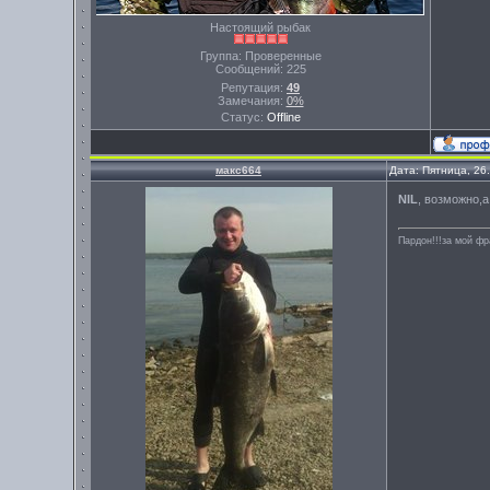
Настоящий рыбак
Группа: Проверенные
Сообщений:
225
Репутация:
49
Замечания:
0%
Статус:
Offline
макс664
Дата: Пятница, 26
NIL
, возможно,а
Пардон!!!за мой фр