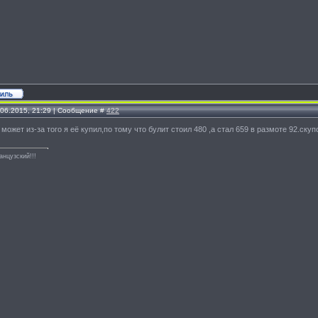
.06.2015, 21:29 | Сообщение #
422
 может из-за того я её купил,по тому что булит стоил 480 ,а стал 659 в размоте 92.скуп
анцузский!!!