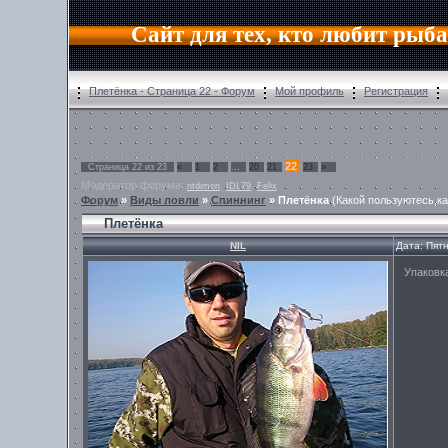
Сайт для тех, кто любит рыб
Плетёнка - Страница 22 - Форум
Мой профиль
Регистрация
22
Страница
22
из
23
«
1
2
…
20
21
23
»
Модератор форума:
,
,
ntdimon
IDL79
Felix
Форум
»
Виды ловли
»
Спиннинг
»
Плетёнка
(Какой пользуютесь,ка
Плетёнка
NIL
Дата: Пят
Упаковк