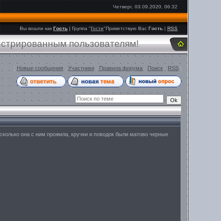
Четверг, 03.09.2020, 06:32
Вы вошли как
Гость
|
Группа
"
Гости
"
Приветствую Вас
Гость
|
RSS
гистрированным пользователям!
[
Новые сообщения
·
Участники
·
Правила форума
·
Поиск
·
RSS
]
сколько она с ним прожила, кручки и поводок были матово черные