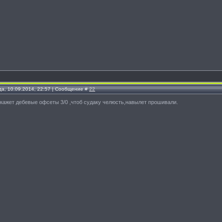
да, 10.09.2014, 22:57 | Сообщение #
22
скажет дебевые офсеты 3/0 ,чтоб судаку челюсть,навылет прошивали.