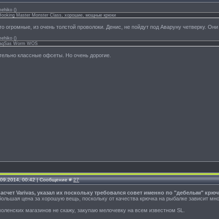
ehiko
(
)
 Hooking Master Monster Class, хорошие, мощные крюки
сто огромные, из очень толстой проволоки. Денис, не пойдут под Аваруну четверку. О
ehiko
(
)
SaqSas Worm WOS
тельно классные офсеты. Но очень дорогие.
.09.2014, 00:42 | Сообщение #
27
 насчет Varivas, указал их поскольку требовался совет именно по "дебелым" крючк
большая цена за хорошую вещь, поскольку от качества крючка на рыбалке зависит мно
моленских магазинов не скажу, закупаю мелочевку на всем известном SL.