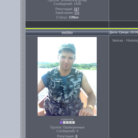
Группа: Smolfishing group
Сообщений:
1448
Репутация:
117
Замечания:
0%
Статус:
Offline
mehiko
Дата: Среда, 10.0
Varivas - Hooki
новичок
Группа: Проверенные
Сообщений:
4
Репутация:
0