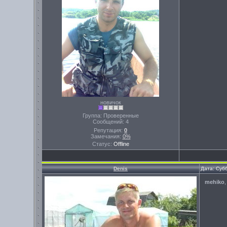
новичок
Группа: Проверенные
Сообщений:
4
Репутация:
0
Замечания:
0%
Статус:
Offline
Denis
Дата: Суб
mehiko
,