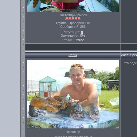
Настоящий рыбак
Группа: Проверенные
Сообщений:
286
Репутация:
9
Замечания:
0%
Статус:
Offline
Denis
Дата: Сре
Кто под
Глазомер