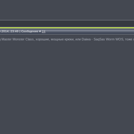
9.2014, 23:46 | Сообщение #
24
ng Master Monster Class, хорошие, мощные крюки, или Daiwa - SaqSas Worm WOS, тоже