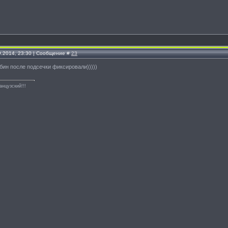
9.2014, 23:30 | Сообщение #
23
абин после подсечки фиксировали)))))
анцузский!!!