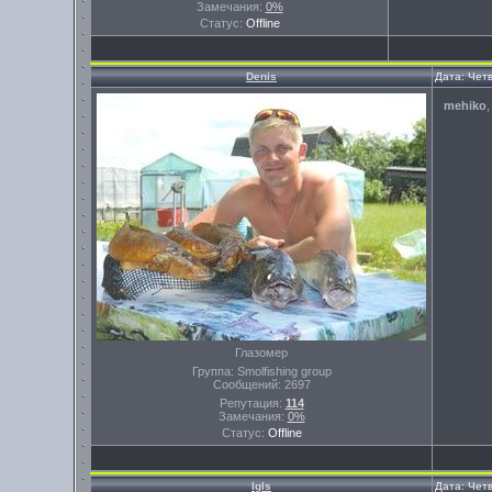
Замечания:
0%
Статус:
Offline
Denis
Дата: Четв
mehiko
Глазомер
Группа: Smolfishing group
Сообщений:
2697
Репутация:
114
Замечания:
0%
Статус:
Offline
Igls
Дата: Четв