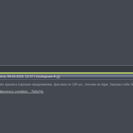
бота, 09.04.2016, 12:37 | Сообщение #
29
ях кризиса хорошее предложение, фасовка по 100 шт., похожи на Agat. Заказал себе 3/
.aliexpress.com/item....7b0a74c