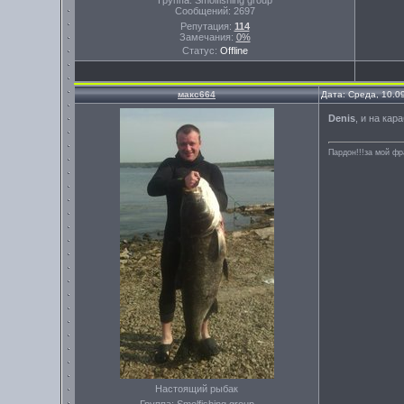
Группа: Smolfishing group
Сообщений:
2697
Репутация:
114
Замечания:
0%
Статус:
Offline
макс664
Дата: Среда, 10.0
Denis
, и на кар
Пардон!!!за мой фр
Настоящий рыбак