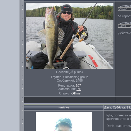
Цитата
m
Varivas -
5/0 про
Цитата
m
Daiwa - 
Действи
Настоящий рыбак
Группа: Smolfishing group
Сообщений:
1488
Репутация:
107
Замечания:
0%
Статус:
Offline
mehiko
Дата: Суббота, 13
Igls, согласен
крючков это не 
Denis, насчет с