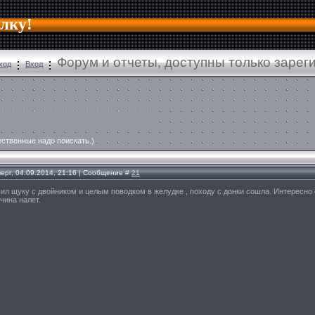
алку!
Форум и отчеты, доступны только заре
ход
Вход
ественные надо поискать.)
ерг, 04.09.2014, 21:16 | Сообщение #
21
вил щуку с двойником и целым поводком в желудке , походу с донки сошла. Интересно 
чина налет.