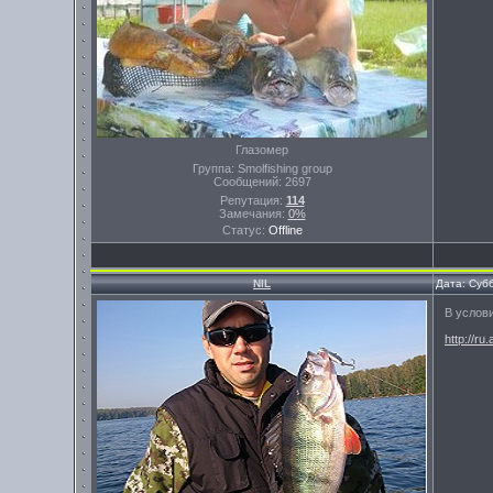
Глазомер
Группа: Smolfishing group
Сообщений:
2697
Репутация:
114
Замечания:
0%
Статус:
Offline
NIL
Дата: Суб
В услови
http://ru