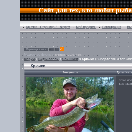
Сайт для тех, кто любит рыб
Крючки - Страница 2 - Форум
Мой профиль
Регистрация
Вы
2
Страница
2
из
2
«
1
Модератор форума:
,
,
ntdimon
IDL79
Felix
Форум
»
Виды ловли
»
Спиннинг
»
Крючки
(Выбор велик, а вот кач
Крючки
Jerrymaus
Дата: Четв
тоже ло
как ржав