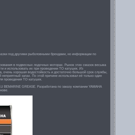
мазки под другими рыболовными брендами, но информации по
ьзования в подвесных лодочных моторах. Рынок этих смазок весьма
ти и использовать их при проведении ТО катушек. Из
, очень хорошая водостойкость и достаточно большой срок службы,
й неприятный запах. По этой причине использовал её только один
для проведения ТО катушек.
ALU BEMARINE GREASE. Разработана по заказу компании YAMAHA
нове.