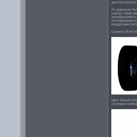
десятки относи
Из довольно бо
смазку также а
приобретения в
тестирования по
продуктами пит
Смазка LVI-50 в
Цвет белый пол
системах горяче