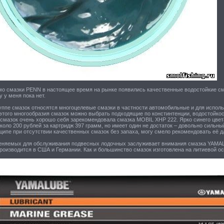
о смазки PENN в настоящее время на рынке появились качественные водостойкие с
 у меня пока нет.
уппе смазок относятся многоцелевые смазки в частности автомобильные и для испол
 этого многообразия смазок можно выбрать подходящие по констинтенции, водостойкос
смазок очень хорошо себя зарекомендовала смазка MOBIL XHP 222. Ярко синего цвета
коло 200 рублей за картридж 397 грамм, но имеет один не достаток – довольно сильны
нципе при отсутствии качественных смазок без запаха, могу смело рекомендовать её 
еняемых для обслуживания подвесных лодочных заслуживает внимания смазка YAM
оизводится в США и Германии. Как и большинство смазок изготовлена на литиевой ос