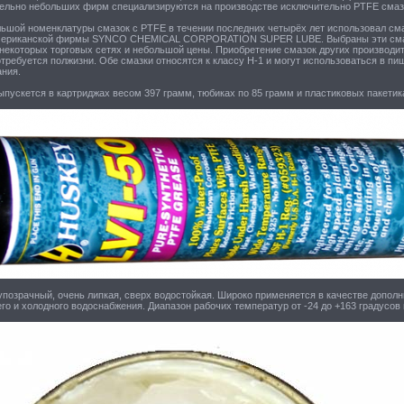
тельно небольших фирм специализируются на производстве исключительно PTFE смаз
льшой номенклатуры смазок с PTFE в течении последних четырёх лет использовал сма
мериканской фирмы SYNCO CHEMICAL CORPORATION SUPER LUBE. Выбраны эти смазки
 некоторых торговых сетях и небольшой цены. Приобретение смазок других производи
требуется полжизни. Обе смазки относятся к классу Н-1 и могут использоваться в п
ания.
ыпускется в картриджах весом 397 грамм, тюбиках по 85 грамм и пластиковых пакетик
упозрачный, очень липкая, сверх водостойкая. Широко применяется в качестве допол
го и холодного водоснабжения. Диапазон рабочих температур от -24 до +163 градусов