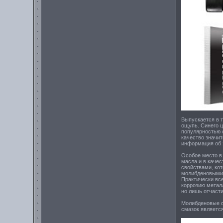
Выпускается в т
ощупь. Синего 
популярностью 
качество значи
информация об 
Особое место в
масла и в каче
свойствами, ко
молибденовыми 
Практически вс
коррозию метал
но лишь отчасти
Молибденовые с
смазок являетс