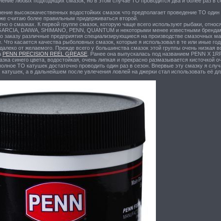
ение любых подходящих смазок, но в этом случае ТО проводится два и более раз в с
ение высококачественных водостойких смазок что предполагает проведение ТО один ра
 же считаю более правильным придерживаться второй.
етно о смазках. К первой группе смазок, которую чаще всего используют рыбаки, от
ARCIA, DAIWA, SHIMANO, PENN, QUANTUM и некоторыми менее известными брендами.
по заказу различные предприятия специализирующиеся на производстве смазочных ма
. Что касается качества рыболовных смазок, которые я использовал в те или иные г
 далеко от желаемого. Прежде всего у большинства смазок этой группы очень низкая
а
PENN PRECISION REEL GREASE
. Ранее она выпускалась под названием PENN X 1RR
зка синего цвета, водостойкая, очень липкая и прекрасно размазывается кисточкой о
олное ТО катушек достаточно проводить один раз в сезон. Впервые эту смазку я случ
 катушек, а в дальнейшем после увлечения ловлей на джерки стал использовать её д