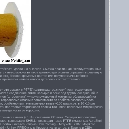
стойкость довольно высокая. Смазка пластичная, эксплуатационные
ется невозможность из-за грязно-серого цвета определить реальную
синего, бежево-кремовых цветов или полупрозрачные более
м признаком начала износа деталей и соответственно
д – это смазки с PTFE(политетрафторэтилен) или тефлоновые
уются соединения лития, кальция и реже ряд других соединений, в
флон (фторопласт) — конструкционный материал обладающий на
Тефлоновые смазки в зависимости от свойств базового масла
и, особенно при температурах выше +150 градусов, в 10 -15 раз
ти пар трения тефлоновая плёнка толщиной несколько микрон резко
 поверхности от коррозии.
стичных смазок (США), смазками XXI века. Сегодня тефлоновые
мер, корпорация SHELL производит такие PTFE смазки как AeroShell
rol Inertox Greases, фирма Dow Corning – Molykote BG87, Molykote
obil – Unirex PF500 и т. д. Кроме этих гигантов, в Европе и США