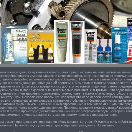
азок и масел для обслуживания мультипликаторных катушек не нова, но тем не мене
ого подбора смазок и масел зависят и качество работы катушек и сроки их эксплуатац
остаточно подробно изложил суть вопроса. Сергей… Попытаюсь в статье обобщить на
ушек и своё видение решения данной проблемы. К смазкам и маслам предъявляются 
оздание на металлических поверхностях достаточно тонкой и прочной плёнки предотв
ужбы смазок и масел должен быть максимально большим. И в третьих. Это водостойко
ошими эксплуатационными характеристиками, имеет весьма низкую водостойкость, и 
ных катушках. Позволю себе напомнить коллегам что из за особенностей конструкци
 во внутренние части механизма в сравнении с обычными безинерционными катушкам
е катушки фирм DAIWA, SHIMANO и низкопрофильные в том числе ABU GARCIA горазд
ная неприятность происходит постоянно. При использовании смазок с низкой водосто
йств и в итоге происходит достаточно сильный износ в первую очередь шестерней гл
м невозможность использования катушки по своему прямому предназначению.
м смазки пригодные для проведения обслуживания катушек. О маслах речь пойдёт ниж
оменте. На мой взгляд существует две концепции проведения ТО катушек.