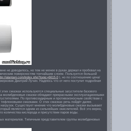
мне не доводилось, но тем не менее в руках держал и пробовал на
аллическим поверхностям тончайшим слоем. Пользуется большой
ttp://alantani.com/index.php?topic=6615.0
), но по соотношению цена/
жерковик Дмитрий Лучин. Надеюсь что от него поступит подробная
 этих смазках используются специальные загустители базового
ена молибденовые смазки обладают прекрасными эксплуатационными
загустителями. По противозадирным и противоизносным свойствам с
 тефлоновыми смазками. О этих смазках речь пойдёт далее.
 нагрузок. Существует мнение что молибденовые смазки вызывают
оторый является одним из сильнейших окислителей. Всё это верно,
го количества кислорода и присутствии паров воды.
ных материалов. Типичным представителем группы молибденовых