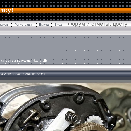
алку!
Форум и отчеты, досту
офиль
Регистрация
Выход
Вход
икаторных катушек.
(Часть I/II)
.04.2015, 20:40 | Сообщение #
1