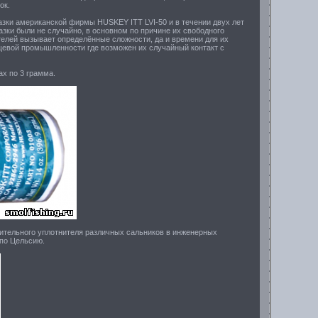
ок.
зки американской фирмы HUSKEY ITT LVI-50 и в течении двух лет
 были не случайно, в основном по причине их свободного
телей вызывает определённые сложности, да и времени для их
ищевой промышленности где возможен их случайный контакт с
ах по 3 грамма.
нительного уплотнителя различных сальников в инженерных
 по Цельсию.