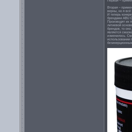
Первая – примен
Вторая – примен
верны, но я всё
И теперь конкр
брендами ABU G
Производят их 
литиевой основе
брендов, то оно
является смазк
изменилось. Сма
использовании п
безинерционных