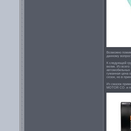
Возможно помим
данному вопросу
К следующей гр
велик. Из всего
автомобильных 
гуманная цена о
сезон, но в при
Из смазок прим
MOTOR CO. и пр