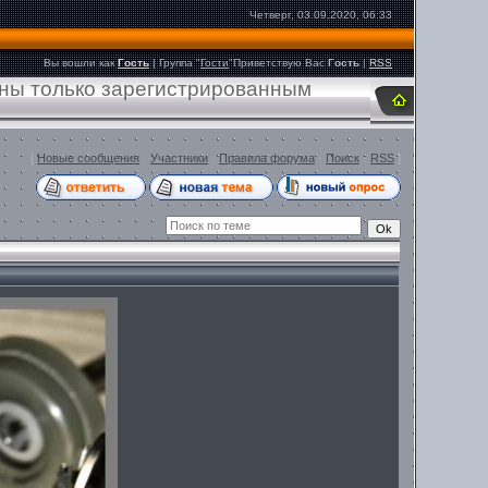
Четверг, 03.09.2020, 06:33
Вы вошли как
Гость
|
Группа
"
Гости
"
Приветствую Вас
Гость
|
RSS
пны только зарегистрированным
[
Новые сообщения
·
Участники
·
Правила форума
·
Поиск
·
RSS
]