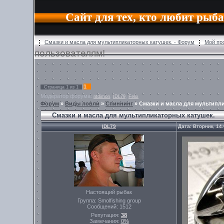
Сайт для тех, кто любит рыб
Смазки и масла для мультипликаторных катушек. - Форум
Мой пр
пользователям!
1
Страница
1
из
1
Модератор форума:
,
,
ntdimon
IDL79
Felix
Форум
»
Виды ловли
»
Спиннинг
»
Смазки и масла для мультипл
Смазки и масла для мультипликаторных катушек.
IDL79
Дата: Вторник, 14
Настоящий рыбак
Группа: Smolfishing group
Сообщений:
1512
Репутация:
38
Замечания:
0%