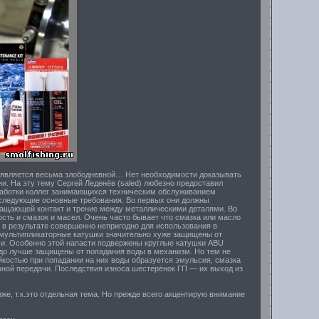
е является весьма злободневной… Нет необходимости доказывать
ии. На эту тему Сергей Леденёв (saled) любезно предоставил
работки коллег занимающихся техническим обслуживанием
следующие основные требования. Во первых они должны
ращающей контакт и трение между металлическими деталями. Во
сть и смазок и масел. Очень часто бывает что смазка или масло
в результате совершенно непригодно для использования в
и мультипликаторные катушки значительно хуже защищены от
и. Особенно этой напасти подвержены круглые катушки ABU
о лучше защищены от попадания воды в механизм. Но тем не
йкостью при попадании на них воды образуется эмульсия, смазка
авной передачи. Последствия износа шестерёнок ГП — их выход из
е, т.к.это отдельная тема. Но прежде всего акцентирую внимание