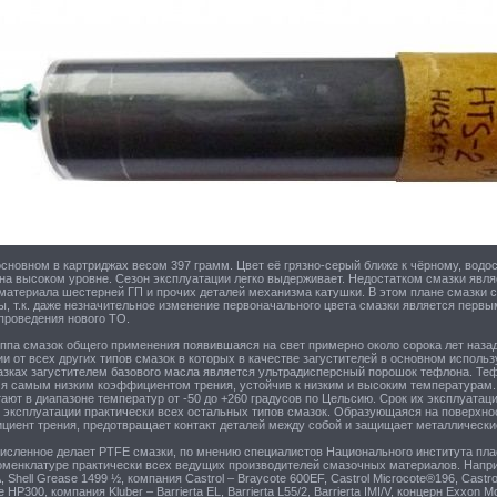
сновном в картриджах весом 397 грамм. Цвет её грязно-серый ближе к чёрному, водо
на высоком уровне. Сезон эксплуатации легко выдерживает. Недостатком смазки явля
 материала шестерней ГП и прочих деталей механизма катушки. В этом плане смазки 
, т.к. даже незначительное изменение первоначального цвета смазки является первы
проведения нового ТО.
уппа смазок общего применения появившаяся на свет примерно около сорока лет наза
ии от всех других типов смазок в которых в качестве загустителей в основном использ
зках загустителем базового масла является ультрадисперсный порошок тефлона. Те
я самым низким коэффициентом трения, устойчив к низким и высоким температурам. 
ают в диапазоне температур от -50 до +260 градусов по Цельсию. Срок их эксплуатаци
 эксплуатации практически всех остальных типов смазок. Образующаяся на поверхнос
циент трения, предотвращает контакт деталей между собой и защищает металлические
исленное делает PTFE смазки, по мнению специалистов Национального института пла
номенклатуре практически всех ведущих производителей смазочных материалов. Напри
A, Shell Grease 1499 ½, компания Castrol – Braycote 600EF, Castrol Microcote®196, Cast
 HP300, компания Kluber – Barrierta EL, Barrierta L55/2, Barrierta IMI/V, концерн Exxon M