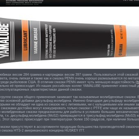
юбиках весом 284 грамма и картриджах весом 397 грамм. Пользоваться этой смазкой 
цвета, очень липкая и также как и смазка PENN очень хорошо размазывается по мет
среди рыболовов США. В отличии смазки PENN имеет чуть меньшую водостойкость (
h
тельно её превосходит. Из наших российских коллег YAMALUBE применяет известный д
эксплуатационных характеристиках данной смазки.
 группе смазок общего применения занимают так называемые молибденовые смазки. В
стве основной добавки дисульфид молибдена. Именно благодаря дисульфиду молибд
торыми не обладает ни одна из смазок ни с литиевыми, ни с кальциевыми или иными 
смазками достойно могут конкурировать только смазки с PTFE или чаще их называют
е молибденовые смазки предназначены для работы в условиях больших механических
ла, т.к. дисульфид молибдена (MoS2) превращается в трисульфид молибдена (MoS3) к
. Этот процесс происходит при температурах более 150 градусов, при наличии большо
мазки присутствуют в ассортименте продукции большинства производителей смазоч
я смазка HTS-2 американского концерна HUSKEY ITT.