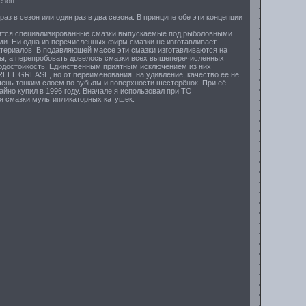
езон.
з в сезон или один раз в два сезона. В принципе обе эти концепции
носятся специализированные смазки выпускаемые под рыболовными
 Ни одна из перечисленных фирм смазки не изготавливает.
териалов. В подавляющей массе эти смазки изготавливаются на
оды, а перепробовать довелось смазки всех вышеперечисленных
 водостойкость. Единственным приятным исключением из них
EEL GREASE, но от переименования, на удивление, качество её не
чень тонким слоем по зубьям и поверхности шестерёнок. При её
айно купил в 1996 году. Вначале я использовал при ТО
ля смазки мультипликаторных катушек.