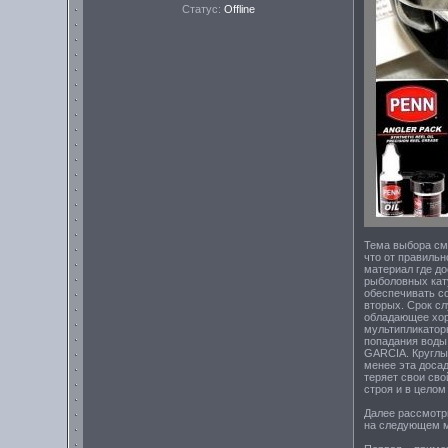
Статус:
Offline
Тема выбора см
что от правильн
материал где д
рыболовных кат
обеспечивать с
вторых. Срок сл
обладающее хор
мультипликатор
попадания воды
GARCIA. Круглы
менее эта досад
теряет свои сво
строя и в цело
Далее рассмотри
на следующем м