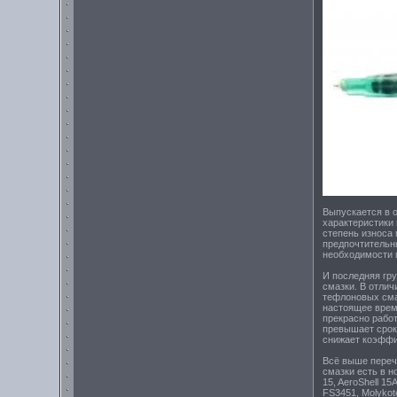
Выпускается в о
характеристики 
степень износа
предпочтительны
необходимости 
И последняя гр
смазки. В отлич
тефлоновых сма
настоящее врем
прекрасно работ
превышает срок
снижает коэффи
Всё выше переч
смазки есть в 
15, AeroShell 15
FS3451, Molykote