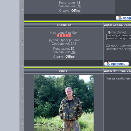
Репутация:
48
Замечания:
0%
Статус:
Offline
Shampion
Дата: Среда, 06.0
Настоящий рыбак
Quote
(
Andrej
)
Кто нибудь знает 
клевала, так доста
Группа: Проверенные
Сообщений:
343
Да просто делай
Репутация:
50
количество зап
Замечания:
0%
Статус:
Offline
Andrej
Дата: Пятница, 08
Какая наиболее