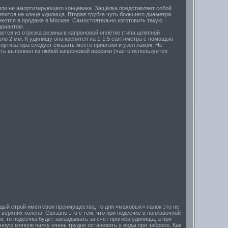
ли не амортизирующего концевика. Защёлка представляет собой
репится на конце удилища. Вторая трубка чуть большего диаметра
меются в продаже в Москве. Самостоятельно изготовить такую
ариантом.
тся из отрезка резины в капроновой оплётке (типа шляпной
коло 2 мм. К удилищу она крепится на 1-1.5 сантиметра с помощью
ортизатора следует смазать место привязки и узел лаком. Не
ыть выполнен из любой капроновой верёвки (часто используется
дый строй имел свои преимущества, то для «маховых» палок это не
 верхних колена. Связано это с тем, что при подсечке в поплавочной
, то подсечка будет запаздывать за счёт прогиба удилища, а при
ную мягкую палку очень трудно остановить у воды при забросе. Как