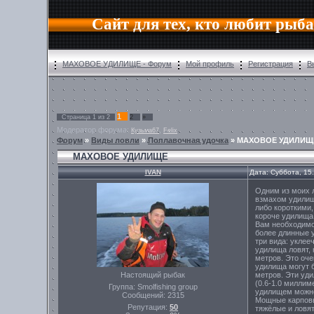
Сайт для тех, кто любит рыб
МАХОВОЕ УДИЛИЩЕ - Форум
Мой профиль
Регистрация
В
1
Страница
1
из
2
2
»
Модератор форума:
,
Кузьма67
Felix
Форум
»
Виды ловли
»
Поплавочная удочка
»
МАХОВОЕ УДИЛИЩ
МАХОВОЕ УДИЛИЩЕ
IVAN
Дата: Суббота, 15
Одним из моих 
взмахом удилищ
либо короткими,
короче удилища.
Вам необходимо
более длинные 
три вида: укле
удилища ловят, 
метров. Это оче
удилища могут б
Настоящий рыбак
метров. Эти уди
(0.6-1.0 миллим
Группа: Smolfishing group
удилищем можно
Сообщений:
2315
Мощные карповы
Репутация:
50
тяжёлые и ловят