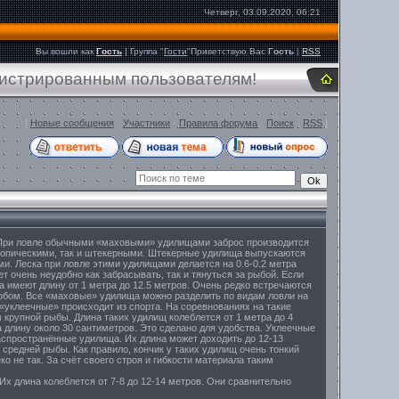
Четверг, 03.09.2020, 06:21
Вы вошли как
Гость
|
Группа
"
Гости
"
Приветствую Вас
Гость
|
RSS
гистрированным пользователям!
[
Новые сообщения
·
Участники
·
Правила форума
·
Поиск
·
RSS
]
.При ловле обычными «маховыми» удилищами заброс производится
копическими, так и штекерными. Штекерные удилища выпускаются
и. Леска при ловле этими удилищами делается на 0.6-0.2 метра
т очень неудобно как забрасывать, так и тянуться за рыбой. Если
имеют длину от 1 метра до 12.5 метров. Очень редко встречаются
обом. Все «маховые» удилища можно разделить по видам ловли на
«уклеечные» происходит из спорта. На соревнованиях на такие
м крупной рыбы. Длина таких удилищ колеблется от 1 метра до 4
а длину около 30 сантиметров. Это сделано для удобства. Уклеечные
аспространённые удилища. Их длина может доходить до 12-13
редней рыбы. Как правило, кончик у таких удилищ очень тонкий
ко не так. За счёт своего строя и гибкости материала таким
 длина колеблется от 7-8 до 12-14 метров. Они сравнительно