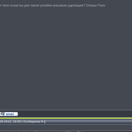
ся твоя оснастка для ловли уклейки маховым удилищем? Опиши Плиз.
.06.2012, 16:00 | Сообщение #
8