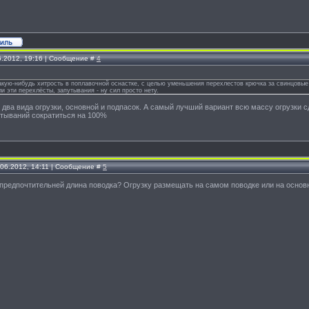
6.2012, 19:16 | Сообщение #
4
какую-нибудь хитрость в поплавочной оснастке, с целью уменьшения перехлестов крючка за свинцовы
ли эти перехлёсты, запутывания - ну сил просто нету.
 два вида огрузки, основной и подпасок. А самый лучший вариант всю массу огрузки сдв
утываний сократиться на 100%
.06.2012, 14:11 | Сообщение #
5
 предпочтительней длина поводка? Огрузку размещать на самом поводке или на основ