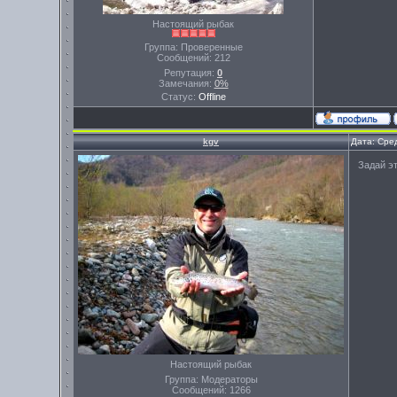
Настоящий рыбак
Группа: Проверенные
Сообщений:
212
Репутация:
0
Замечания:
0%
Статус:
Offline
kgv
Дата: Сре
Задай эт
Настоящий рыбак
Группа: Модераторы
Сообщений:
1266