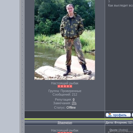
?
Как выглядит в
Настоящий рыбак
Группа: Проверенные
Сообщений:
212
Репутация:
0
Замечания:
0%
Статус:
Offline
Shampion
Дата: Вторник, 12
Настоящий рыбак
Quote
(
Andrej
)