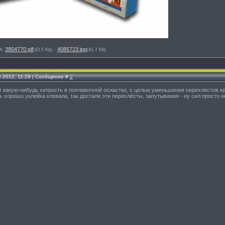
я:
3804770.gif
·
4085723.jpg
(43.5 Kb)
(41.7 Kb)
6.2012, 11:29 | Сообщение #
2
ет какую-нибудь хитрость в поплавочной оснастке, с целью уменьшения перехлестов 
 хорошо уклейка клевала, так достали эти перехлёсты, запутывания - ну сил просто н