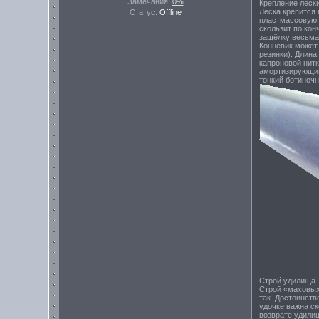
Замечания:
0%
Крепление лески
Леска крепится
Статус:
Offline
пластмассовую т
скользит по кон
защёлку весьма 
Концевик может
резинки). Длина
капроновой нитк
амортизирующий 
тонкий ботиночн
Строй удилища.
Строй «маховых
так. Достоинств
удочке важна ск
возврате удилищ