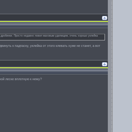
е дробинки. Просто недавно ловил маховым удилищем, очень хорошо уклейка
инуть к падпаску, уклейка от этого клевать хуже не станет, а вот
ной леске вплотную к нему?