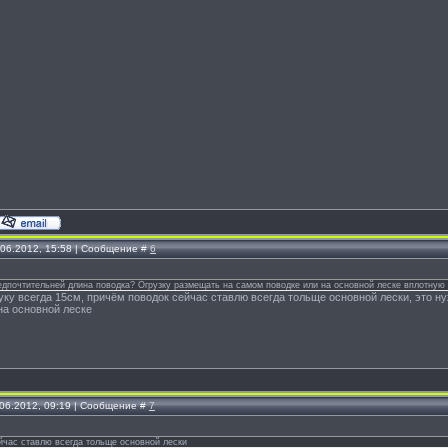
.06.2012, 15:58 | Сообщение #
6
едпочтительней длина поводка? Огрузку размещать на самом поводке или на основной леске вплотную
еуку всегда 15см, причём поводок сейчас ставлю всегда тольще основной лески, это н
на основной леске
.06.2012, 09:19 | Сообщение #
7
йчас ставлю всегда тольще основной лески