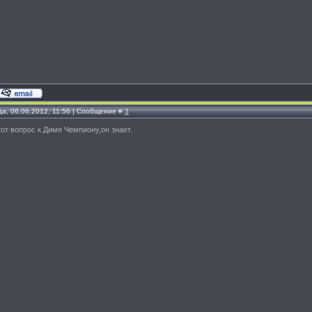
да, 06.06.2012, 11:56 | Сообщение #
3
от вопрос к Диме Чемпиону,он знает.