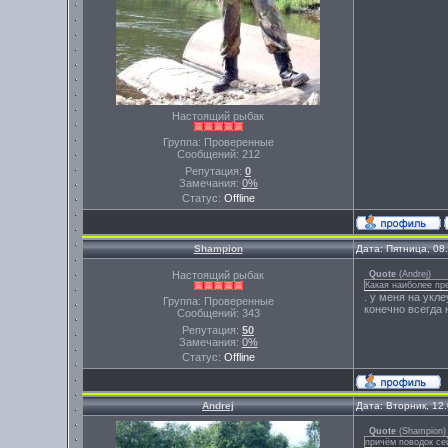
Настоящий рыбак
Группа: Проверенные
Сообщений:
212
Репутация:
0
Замечания:
0%
Статус:
Offline
Shampion
Дата: Пятница, 08
Настоящий рыбак
Quote
(
Andrej
)
Какая наиболее пр
. у меня на укл
Группа: Проверенные
конечно всегда 
Сообщений:
343
Репутация:
50
Замечания:
0%
Статус:
Offline
Andrej
Дата: Вторник, 12
Quote
(
Shampion
)
причём поводок се