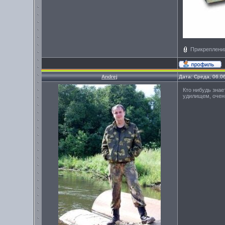
Прикреплени
Andrej
Дата: Среда, 06.0
Кто нибудь зна
удилищем, очень