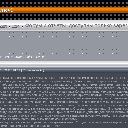
алку!
Форум и отчеты, доступны только заре
ыход
Вход
Е
(ВСЕ О МАХОВОЙ СНАСТИ)
.10.2011, 18:41 | Сообщение #
1
любимых поплавочных удилишь являеться МАХ.Решил тут в кратце о нем рассказать
а. Отсюда и название. «Маховые» удилища могут быть по виду соединения как телес
 либо длинными. Телескопические удилища могут быть короткими, средними и длинным
 Это делается для удобства заброса и вываживания. При более длинной лесе Вам буде
 ловить чуть дальше, то лучше возьмите удилище большей длины.«Маховые» удилища 
удилища, но у них комлевые (самые толстые) колена пристегиваются штекерным спос
ечные, стандартные и мощные удилища для ловли карпа.Уклеечные удилища. Название 
как правило, именно уклейку. Но эти удилища подходят для ловли и другой, не слишко
нь лёгкие и изящные палки. Они достаточно тонкие, но ручка у них имеет утолщение н
ыть как штекерного, так и телескопического типа.Стандартные удилища. Это самые р
лища более мощные, чем уклеечные. Применяются такие удилища для ловли мелкой и с
етр), и может показаться, что такое удилище не выдержит приличную рыбу. Но это дале
 без проблем вытащить рыбу весом до 5 килограмм.
е удилища в нашей стране распространены мало. Это достаточно длинные удилища. Их
 ими, положив их на специальные стойки.