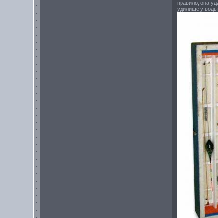
правило, она уд
удилище у воды