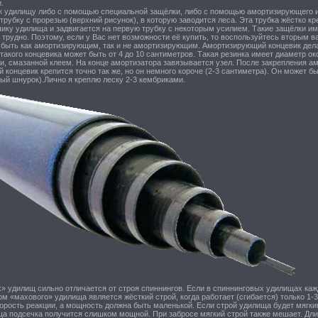
.
 к удилищу либо с помощью специальной защёлки, либо с помощью амортизирующего и
рубку с прорезью (верхний рисунок), в которую заводится леса. Эта трубка жёстко к
чику удилища и задвигается на первую трубку с некоторым усилием. Такие защёлки и
трудно. Поэтому, если у Вас нет возможности её купить, то воспользуйтесь вторым в
 быть как амортизирующим, так и не амортизирующим. Амортизирующий концевик делае
 такого концевика может быть от 4 до 10 сантиметров. Такая резинка имеет диаметр о
и, смазанной клеем. На конце амортизатора завязывается узел. После закрепления ам
концевик крепится точно так же, но он немного короче (2-3 сантиметра). Он может б
ый шнурок).Лично я креплю леску 2-3 кембриками.
» удилищ сильно отличается от строя спиннингов. Если в спиннинговых удилищах каж
ом «махового» удилища является жёсткий строй, когда работает (сгибается) только 1-3
орость реакции, а мощность должна быть маленькой. Если строй удилища будет мягким
а подсечка получится слишком мощной. При забросе мягкий строй также мешает. Длин