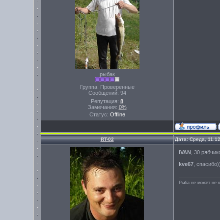
рыбак
Группа: Проверенные
Сообщений:
94
Репутация:
8
Замечания:
0%
Статус:
Offline
RT-02
Дата: Среда, 11.1
IVAN
, 30 рябчи
kve67
, спасибо)
Рыба не может не к