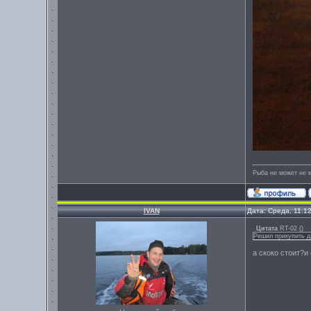
Рыба не может не к
IVAN
Дата: Среда, 11.1
Цитата
RT-02
(
)
Решил прикупить д
а скоко стоит?и