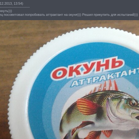
12.2013, 13:54)
------------------------
инуть)))
ц посоветовал попробовать аттрактант на окуня))) Решил прикупить для испытаний))) 