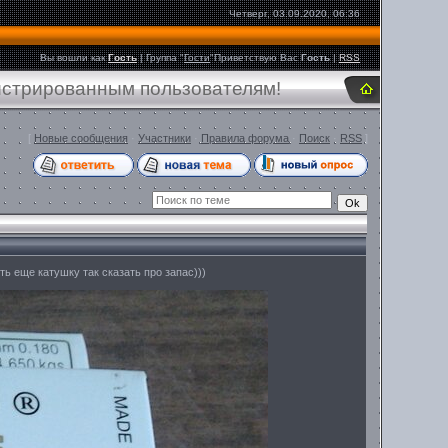
Четверг, 03.09.2020, 06:36
Вы вошли как
Гость
|
Группа
"
Гости
"
Приветствую Вас
Гость
|
RSS
гистрированным пользователям!
[
Новые сообщения
·
Участники
·
Правила форума
·
Поиск
·
RSS
]
ть еще катушку так сказать про запас)))