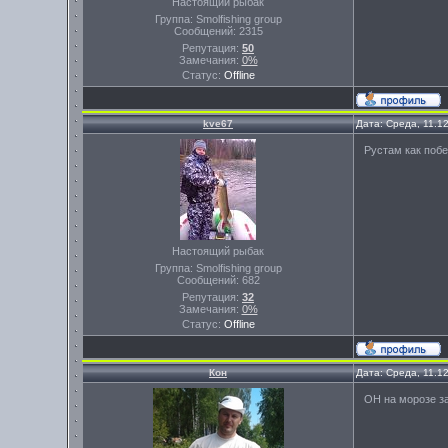
Настоящий рыбак
Группа: Smolfishing group
Сообщений:
2315
Репутация:
50
Замечания:
0%
Статус:
Offline
kve67
Дата: Среда, 11.1
Рустам как побе
Настоящий рыбак
Группа: Smolfishing group
Сообщений:
682
Репутация:
32
Замечания:
0%
Статус:
Offline
Кон
Дата: Среда, 11.1
ОН на морозе з