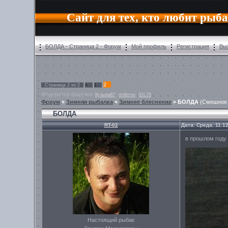
Сайт для тех, кто любит рыб
БОЛДА - Страница 2 - Форум
Мой профиль
Регистрация
Вы
2
Страница
2
из
2
«
1
Модератор форума:
,
,
Кузьма67
ntdimon
IDL79
Форум
»
Зимняя рыбалка
»
Зимнее блеснение
»
БОЛДА
(Смешное 
БОЛДА
RT-02
Дата: Среда, 11.1
в прошлом году 
Настоящий рыбак