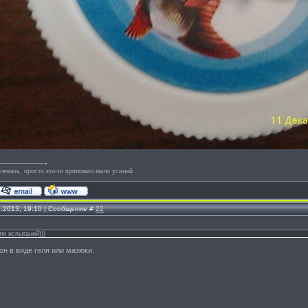
левать, просто кто-то приложил мало усилий...
2.2013, 19:10 | Сообщение #
22
ля испытаний)))
 он в виде геля или мазюки.