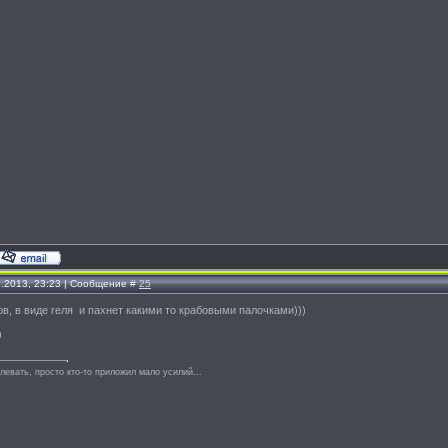
2.2013, 23:23 | Сообщение #
25
ков, в виде геля и пахнет какими то крабовыми палочками)))
)
левать, просто кто-то приложил мало усилий...