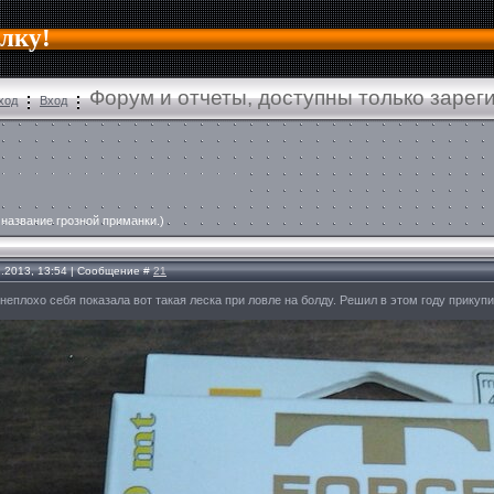
алку!
Форум и отчеты, доступны только заре
ход
Вход
название грозной приманки.)
2.2013, 13:54 | Сообщение #
21
неплохо себя показала вот такая леска при ловле на болду. Решил в этом году прикупи