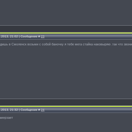
2.2013, 21:02 | Сообщение #
23
дишь в Смоленск возьми с собой баночку я тебе мега стайка наковыряю .так что звон
2.2013, 21:32 | Сообщение #
24
амерзает