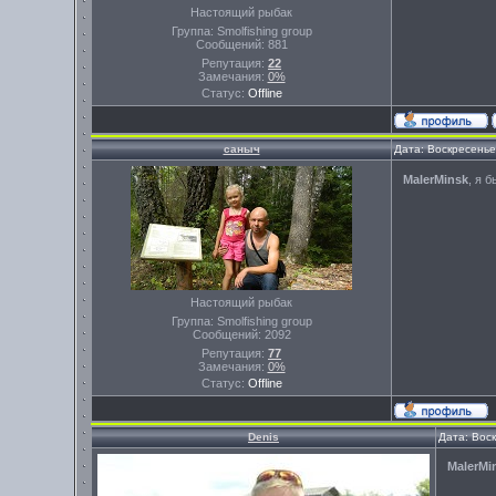
Настоящий рыбак
Группа: Smolfishing group
Сообщений:
881
Репутация:
22
Замечания:
0%
Статус:
Offline
саныч
Дата: Воскресенье
MalerMinsk
, я 
Настоящий рыбак
Группа: Smolfishing group
Сообщений:
2092
Репутация:
77
Замечания:
0%
Статус:
Offline
Denis
Дата: Вос
MalerMi