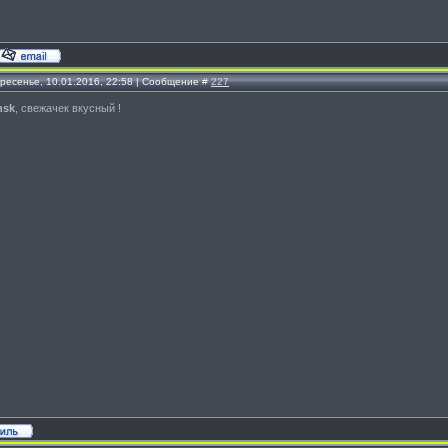
кресенье, 10.01.2016, 22:58 | Сообщение #
227
nsk
, свежачек вкусный !