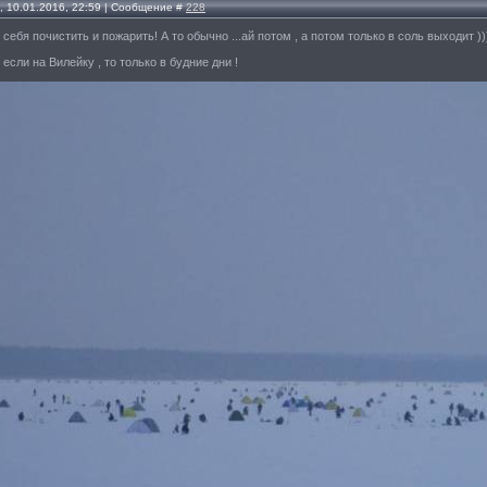
, 10.01.2016, 22:59 | Сообщение #
228
 себя почистить и пожарить! А то обычно ...ай потом , а потом только в соль выходит ))
 если на Вилейку , то только в будние дни !