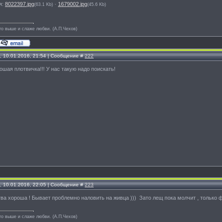
я:
8022397.jpg
·
1679002.jpg
(63.1 Kb)
(45.6 Kb)
то выше и слаже любви. (А.П.Чехов)
, 10.01.2016, 21:54 | Сообщение #
222
рошая плотвичка!!! У нас такую надо поискать!
, 10.01.2016, 22:05 | Сообщение #
223
отва хороша ! Бывает проблемно наловить на живца ))) Зато лещ пока молчит , только 
то выше и слаже любви. (А.П.Чехов)