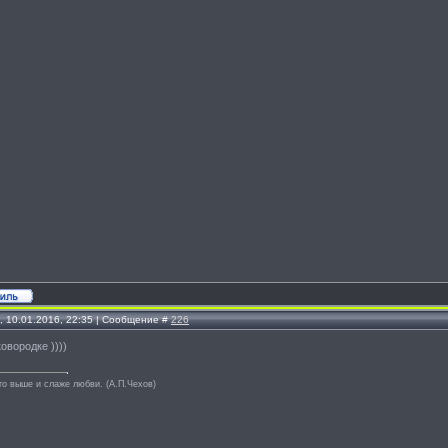
, 10.01.2016, 22:35 | Сообщение #
226
ковородке ))))
то выше и слаже любви. (А.П.Чехов)