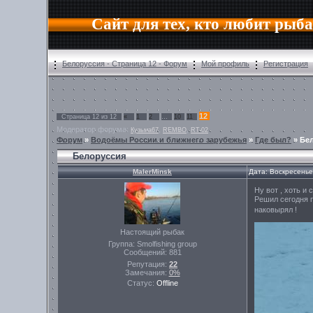
Сайт для тех, кто любит рыб
Белоруссия - Страница 12 - Форум
Мой профиль
Регистрация
12
Страница
12
из
12
«
1
2
…
10
11
Модератор форума:
,
,
Кузьма67
REMBO
RT-02
Форум
»
Водоёмы России и ближнего зарубежья
»
Где был?
»
Бе
Белоруссия
MalerMinsk
Дата: Воскресенье
Ну вот , хоть и
Решил сегодня п
наковырял !
Настоящий рыбак
Группа: Smolfishing group
Сообщений:
881
Репутация:
22
Замечания:
0%
Статус:
Offline