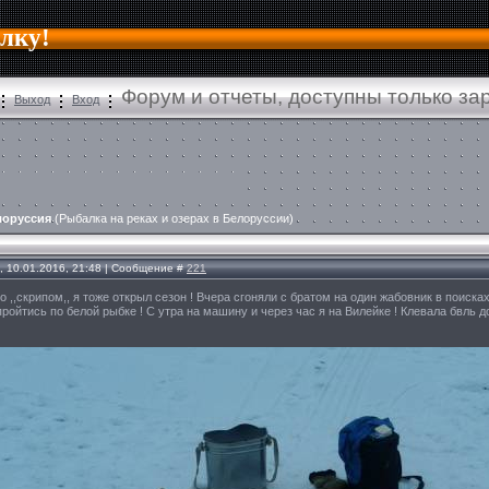
алку!
Форум и отчеты, доступны только з
Выход
Вход
лоруссия
(Рыбалка на реках и озерах в Белоруссии)
, 10.01.2016, 21:48 | Сообщение #
221
 со ,,скрипом,, я тоже открыл сезон ! Вчера сгоняли с братом на один жабовник в поиска
ройтись по белой рыбке ! С утра на машину и через час я на Вилейке ! Клевала бвль до