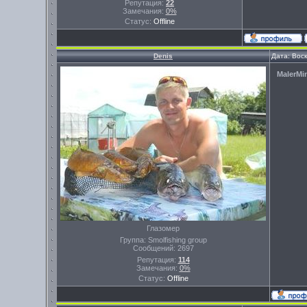
Репутация:
22
Замечания:
0%
Статус:
Offline
Denis
Дата: Вос
MalerMi
Глазомер
Группа: Smolfishing group
Сообщений:
2697
Репутация:
114
Замечания:
0%
Статус:
Offline