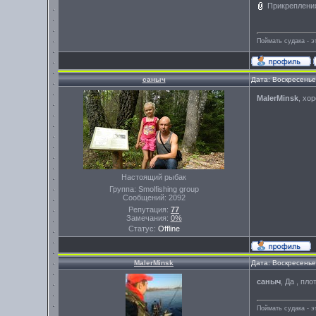
Прикреплени
Поймать судака - э
саныч
Дата: Воскресенье
MalerMinsk
, хо
Настоящий рыбак
Группа: Smolfishing group
Сообщений:
2092
Репутация:
77
Замечания:
0%
Статус:
Offline
MalerMinsk
Дата: Воскресенье
саныч
, Да , пл
Поймать судака - э