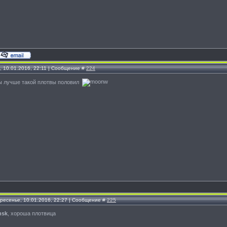
, 10.01.2016, 22:11 | Сообщение #
224
бы лучше такой плотвы половил
кресенье, 10.01.2016, 22:27 | Сообщение #
225
nsk
, хороша плотвица