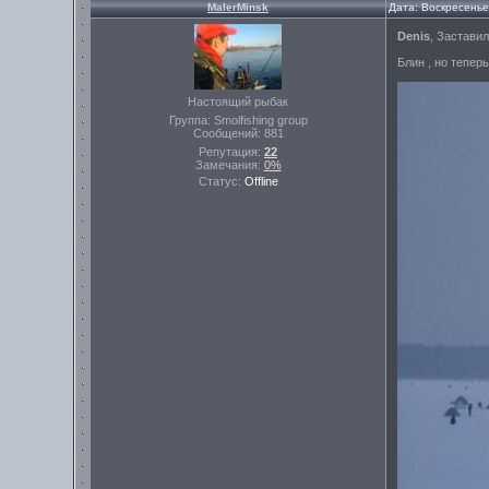
MalerMinsk
Дата: Воскресенье
Denis
, Заставил
Блин , но теперь
Настоящий рыбак
Группа: Smolfishing group
Сообщений:
881
Репутация:
22
Замечания:
0%
Статус:
Offline