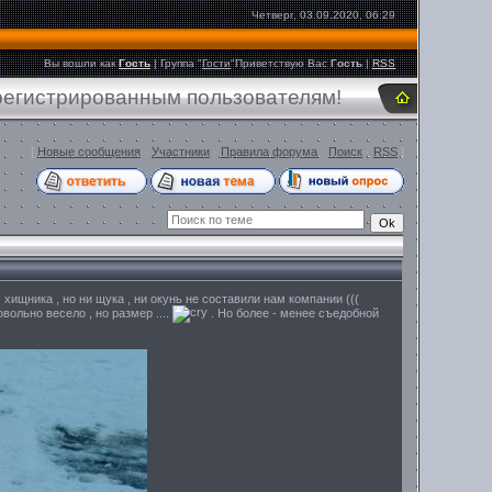
Четверг, 03.09.2020, 06:29
Вы вошли как
Гость
|
Группа
"
Гости
"
Приветствую Вас
Гость
|
RSS
арегистрированным пользователям!
[
Новые сообщения
·
Участники
·
Правила форума
·
Поиск
·
RSS
]
х хищника , но ни щука , ни окунь не составили нам компании (((
вольно весело , но размер ....
. Но более - менее съедобной