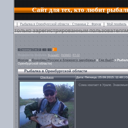
Сайт для тех, кто любит рыбал
Рыбалка в Оренбургской области - Страница 2 - Форум
Мой профиль
только зарегистрированным пользователям
2
Страница
2
из
2
«
1
Модератор форума:
,
,
Кузьма67
REMBO
RT-02
Форум
»
Водоёмы России и ближнего зарубежья
»
Где был?
»
Рыбалк
Оренбургской области)
Рыбалка в Оренбургской области
Cherkass
Дата: Пятница, 25.09.2015, 11:48 |
Сома хватает в Урале. Знакомые 