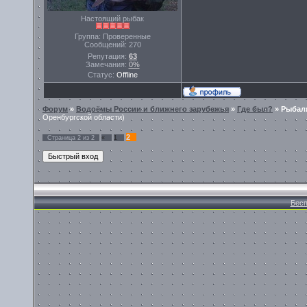
Настоящий рыбак
Группа: Проверенные
Сообщений:
270
Репутация:
63
Замечания:
0%
Статус:
Offline
Форум
»
Водоёмы России и ближнего зарубежья
»
Где был?
»
Рыбалк
Оренбургской области)
2
Страница
2
из
2
«
1
Бесп