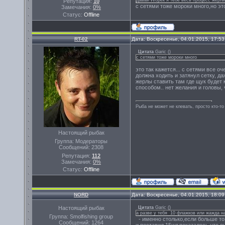
Давай Игорек я тебе весь процесс жерл
Репутация:
10
с сетями тоже мороки много,но эт
Замечания:
0%
Статус:
Offline
RT-02
Дата: Воскресенье, 04.01.2015, 17:5
Цитата
Garic
(
)
с сетями тоже мороки много
это так кажется... с сетями все о
должна ходить и затянул сетку, да
жерлы ставить там где щук будет 
способом.. нет желания и головы,
Рыба не может не клевать, просто кто-то
Настоящий рыбак
Группа: Модераторы
Сообщений:
2308
Репутация:
112
Замечания:
0%
Статус:
Offline
NORD
Дата: Воскресенье, 04.01.2015, 18:0
Настоящий рыбак
Цитата
Garic
(
)
а разве у тебя 10 флажков или жажда 
Группа: Smolfishing group
- именно столько,если больше то 
Сообщений:
1264