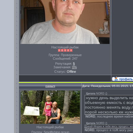
Настоящий рыбак
Группа: Проверенные
Сообщений:
247
Репутация:
5
Замечания:
0%
Статус:
Offline
саныч
Дата: Понедельник, 05.01.2015, 1
Цитата
NORD
(
)
:нужно день выделить н
объемную емкость с вод
постоянно менять воду,
порой несколько км нужн
NORD
, последнее время наблю
Цитата
NORD
(
)
Давай Игорек я тебе весь процесс ж
Настоящий рыбак
NORD
, процесс я тоЖ могу рас
Группа: Smolfishing group