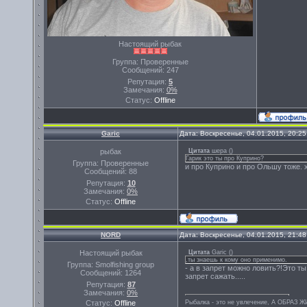
Настоящий рыбак
Группа: Проверенные
Сообщений:
247
Репутация:
5
Замечания:
0%
Статус:
Offline
Garic
Дата: Воскресенье, 04.01.2015, 20:2
рыбак
Цитата
шера
(
)
Гарик это ты про Куприно?
Группа: Проверенные
и про Куприно и про Ольшу тоже. х
Сообщений:
88
Репутация:
10
Замечания:
0%
Статус:
Offline
NORD
Дата: Воскресенье, 04.01.2015, 21:4
Настоящий рыбак
Цитата
Garic
(
)
,ты знаешь к кому оно применимо.
Группа: Smolfishing group
- а в запрет можно ловить?!Это т
Сообщений:
1264
запрет сажать.....
Репутация:
87
Замечания:
0%
Статус:
Offline
Рыбалка - это не увлечение, А ОБРАЗ 