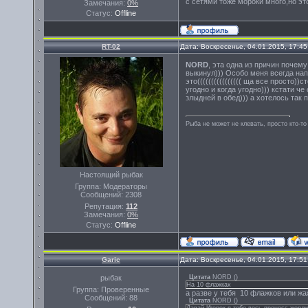
с сетями тоже мороки много,но эт
Замечания:
0%
Статус:
Offline
RT-02
Дата: Воскресенье, 04.01.2015, 17:4
NORD
, эта одна из причин почем
выкинул))) Особо меня всегда на
это(((((((((((((((( ща все просто))
угодно и когда угодно))) кстати ч
злыдней в обед))) а хотелось так п
Рыба не может не клевать, просто кто-то
Настоящий рыбак
Группа: Модераторы
Сообщений:
2308
Репутация:
112
Замечания:
0%
Статус:
Offline
Garic
Дата: Воскресенье, 04.01.2015, 17:5
рыбак
Цитата
NORD
(
)
На 10 флажках
Группа: Проверенные
а разве у тебя 10 флажков или ж
Сообщений:
88
Цитата
NORD
(
)