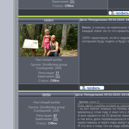
Замечания:
0%
Статус:
Offline
саныч
Дата: Понедельник, 05.01.2015, 1
Denis
, я никому ни навязываю 
каждый ловит на то что нравит
100% гарантирую, если я задум
которыми буду ездить и будут о
Настоящий рыбак
Группа: Smolfishing group
Сообщений:
2092
Репутация:
77
Замечания:
0%
Статус:
Offline
NORD
Дата: Понедельник, 05.01.2015, 19:1
Настоящий рыбак
Цитата
саныч
(
)
Знаю одного я рыбака который не покупа
Группа: Smolfishing group
- ну вот значит знаешь ты теперь
Сообщений:
1264
времена,в этом году я знал что с 
Репутация:
87
А мне нравится на 10 флагов лов
Замечания:
0%
и так весь день перемещаешься п
переставишь и через пару минут 
Статус:
Offline
Я это все к тому что не надо обо