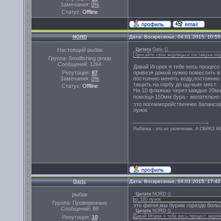
Замечания:
0%
Статус:
Offline
NORD
Дата: Воскресенье, 04.01.2015, 10:5
Настоящий рыбак
Цитата
Garic
(
)
,бросайте свои жерлицы и поставухи,п
Группа: Smolfishing group
Сообщений:
1264
Давай Игорек я тебе весь процес
Репутация:
87
привезя домой нужно поместить в
Замечания:
0%
постоянно менять воду,постоянно
тащить на горбу до щучьих мест.
Статус:
Offline
На 10 флажках через каждые 20ми
помощи 150мм бура - желательно
это погемморойственнее балансов г
лунок
Рыбалка - это не увлечение, А ОБРАЗ 
Garic
Дата: Воскресенье, 04.01.2015, 17:4
рыбак
Цитата
NORD
(
)
по 180 лунок
Группа: Проверенные
это фигня,мы бурим гораздо боль
Сообщений:
88
Цитата
NORD
(
)
Давай Игорек я тебе весь процесс жерл
Репутация:
10