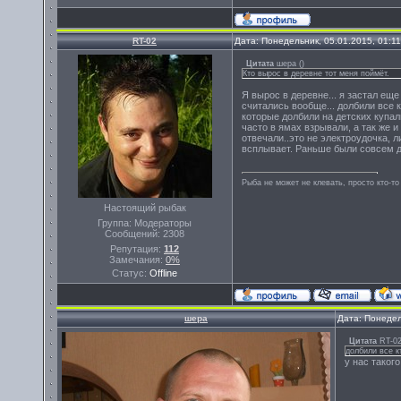
RT-02
Дата: Понедельник, 05.01.2015, 01:1
Цитата
шера
(
)
Кто вырос в деревне тот меня поймёт.
Я вырос в деревне... я застал еще
считались вообще... долбили все к
которые долбили на детских купал
часто в ямах взрывали, а так же и
отвечали..это не электроудочка, л
всплывает. Раньше были совсем др
Рыба не может не клевать, просто кто-то
Настоящий рыбак
Группа: Модераторы
Сообщений:
2308
Репутация:
112
Замечания:
0%
Статус:
Offline
шера
Дата: Понедел
Цитата
RT-0
долбили все к
у нас таког