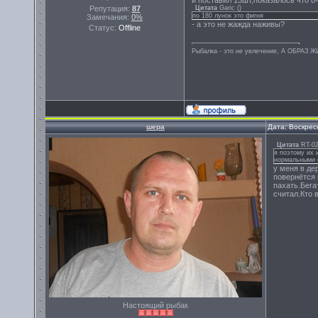
и поставил 15шт,показалось что оче
Репутация:
87
Цитата
Garic
(
)
по 180 лунок это фигня
Замечания:
0%
- а это не жажда наживы?
Статус:
Offline
Рыбалка - это не увлечение, А ОБРАЗ 
шера
Дата: Воскрес
Цитата
RT-0
я поэтому их 
нормальными с
у меня в де
повернётся 
пахать.Бега
считал.Кто 
Настоящий рыбак