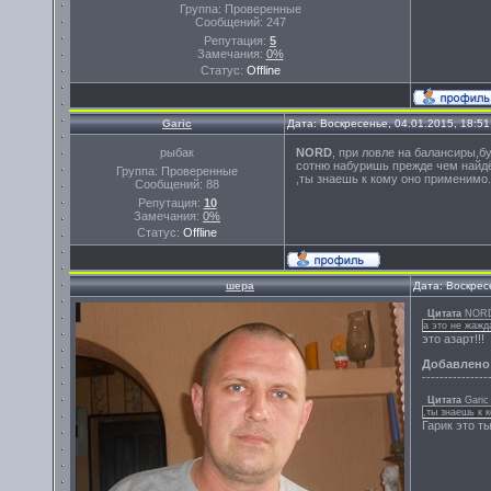
Группа: Проверенные
Сообщений:
247
Репутация:
5
Замечания:
0%
Статус:
Offline
Garic
Дата: Воскресенье, 04.01.2015, 18:5
рыбак
NORD
, при ловле на балансиры,б
сотню набуришь прежде чем найдё
Группа: Проверенные
,ты знаешь к кому оно применимо.
Сообщений:
88
Репутация:
10
Замечания:
0%
Статус:
Offline
шера
Дата: Воскрес
Цитата
NOR
а это не жажд
это азарт!!!
Добавлено
---------------
Цитата
Garic
,ты знаешь к 
Гарик это т