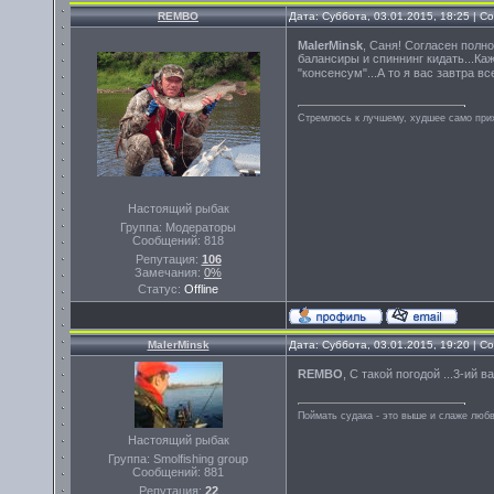
REMBO
Дата: Суббота, 03.01.2015, 18:25 | 
MalerMinsk
, Саня! Согласен полно
балансиры и спиннинг кидать...Ка
"консенсум"...А то я вас завтра вс
Стремлюсь к лучшему, худшее само прих
Настоящий рыбак
Группа: Модераторы
Сообщений:
818
Репутация:
106
Замечания:
0%
Статус:
Offline
MalerMinsk
Дата: Суббота, 03.01.2015, 19:20 | 
REMBO
, C такой погодой ...3-ий ва
Поймать судака - это выше и слаже любв
Настоящий рыбак
Группа: Smolfishing group
Сообщений:
881
Репутация:
22