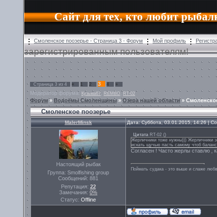
Сайт для тех, кто любит рыбал
Смоленское поозерье - Страница 3 - Форум
Мой профиль
Регистр
зарегистрированным пользователям!
3
Страница
3
из
4
«
1
2
4
»
Модератор форума:
,
,
Кузьма67
REMBO
RT-02
Форум
»
Водоёмы Смоленщины
»
Озера нашей области
»
Смоленско
Смоленское поозерье
MalerMinsk
Дата: Суббота, 03.01.2015, 14:26 | 
Цитата
RT-02
(
)
Жерличники тоже нужны))) Жерличники эт
искать щучью пасть самому чтоб баланс ту
Согласен ! Часто жерлы ставлю , к
Настоящий рыбак
Поймать судака - это выше и слаже любв
Группа: Smolfishing group
Сообщений:
881
Репутация:
22
Замечания:
0%
Статус:
Offline