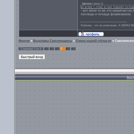
Цитата
саныч
(
)
ко всему к этому ко мне подошёл госпо
- вот меня то же это напрягает,н
похлеще и почаще флажковиков.
Рыбалка - это не увлечение, А ОБРАЗ 
Форум
»
Водоёмы Смоленщины
»
Озера нашей области
»
Смоленско
3
Страница
3
из
4
«
1
2
4
»
Бесп