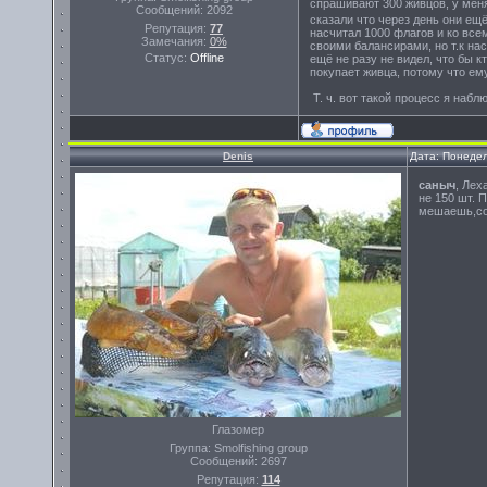
спрашивают 300 живцов, у мен
Сообщений:
2092
сказали что через день они ещё
Репутация:
77
насчитал 1000 флагов и ко все
Замечания:
0%
своими балансирами, но т.к нас
Статус:
Offline
ещё не разу не видел, что бы к
покупает живца, потому что ему
Т. ч. вот такой процесс я наблю
Denis
Дата: Понедел
саныч
, Лех
не 150 шт. 
мешаешь,со
Глазомер
Группа: Smolfishing group
Сообщений:
2697
Репутация:
114