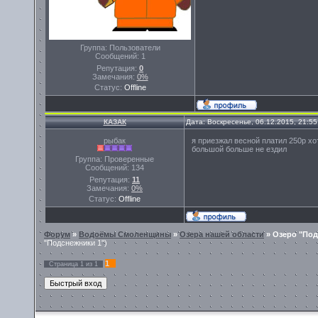
Группа: Пользователи
Сообщений:
1
Репутация:
0
Замечания:
0%
Статус:
Offline
КАЗАК
Дата: Воскресенье, 06.12.2015, 21:5
рыбак
я приезжал весной платил 250р хо
большой больше не ездил
Группа: Проверенные
Сообщений:
134
Репутация:
11
Замечания:
0%
Статус:
Offline
Форум
»
Водоёмы Смоленщины
»
Озера нашей области
»
Озеро "По
"Подснежники 1")
1
Страница
1
из
1