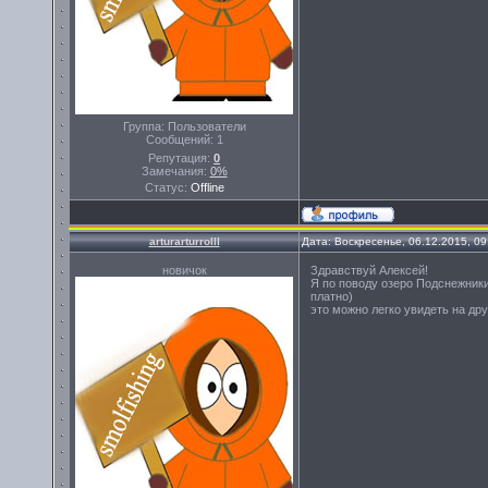
Группа: Пользователи
Сообщений:
1
Репутация:
0
Замечания:
0%
Статус:
Offline
arturarturrolll
Дата: Воскресенье, 06.12.2015, 0
новичок
Здравствуй Алексей!
Я по поводу озеро Подснежники
платно)
это можно легко увидеть на дру