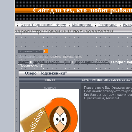
Сайт для тех, кто любит рыбал
Озеро "Подснежники" - Форум
Мой профиль
Регистрация
Выхо
зарегистрированным пользователям!
1
Страница
1
из
1
Модератор форума:
,
,
Кузьма67
REMBO
RT-02
Форум
»
Водоёмы Смоленщины
»
Озера нашей области
»
Озеро "По
"Подснежники 1")
Озеро "Подснежники"
god2be
Дата: Пятница, 28.08.2015, 13:21
новичок
Приветствую Вас, Уважаемые 
Подскажите пожалуйста такую 
Кто был в этом году, поделите
С уважением, Алексей!