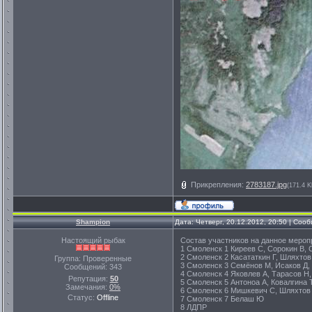
Прикрепления:
2783187.jpg
(171.4 K
Shampion
Дата: Четверг, 20.12.2012, 20:50 | Со
Настоящий рыбак
Состав участников на данное мероп
1 Смоленск 1 Киреев С, Сорокин В, 
2 Смоленск 2 Касататкин Г, Шляхтов
Группа: Проверенные
3 Смоленск 3 Семёнов М, Исаков Д,
Сообщений:
343
4 Смоленск 4 Яковлев А, Тарасов Н,
Репутация:
50
5 Смоленск 5 Антоноа А, Ковалгина 
Замечания:
0%
6 Смоленск 6 Мишкевич С, Шляхтов 
Статус:
Offline
7 Смоленск 7 Белаш Ю
8 ЛДПР