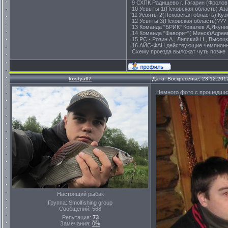
9 СХПК Радищево г. Гагарин (Фролов
10 Усвыты 1(Псковская область) Аза
11 Усвяты 2(Псковская область) Куз
12 Усвяты 3(Псковская область)???
13 Команда "БРИК" Ковалев А,Якуни
14 Команда "Фаворит"( Минск)Адрее
15 РС - Розин А., Липский Н., Высоцк
16 АЙС-ФАН действующие чемпионы 
Схему проезда выложат чуть позже
kostya67
Дата: Воскресенье, 23.12.201
Немного фото с прошедших
Настоящий рыбак
Группа: Smolfishing group
Сообщений:
568
Репутация:
73
Замечания:
0%