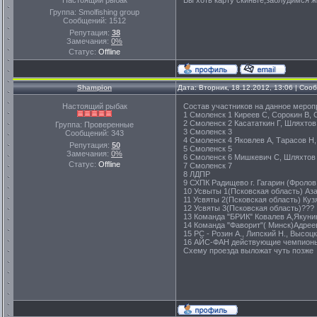
Настоящий рыбак
Вы хоть карту скиньте,заблудимся же
Группа: Smolfishing group
Сообщений:
1512
Репутация:
38
Замечания:
0%
Статус:
Offline
Shampion
Дата: Вторник, 18.12.2012, 13:06 | Со
Настоящий рыбак
Состав участников на данное мероп
1 Смоленск 1 Киреев С, Сорокин В, 
2 Смоленск 2 Касататкин Г, Шляхтов
Группа: Проверенные
3 Смоленск 3
Сообщений:
343
4 Смоленск 4 Яковлев А, Тарасов Н,
Репутация:
50
5 Смоленск 5
Замечания:
0%
6 Смоленск 6 Мишкевич С, Шляхтов 
Статус:
Offline
7 Смоленск 7
8 ЛДПР
9 СХПК Радищево г. Гагарин (Фролов
10 Усвыты 1(Псковская область) Аза
11 Усвяты 2(Псковская область) Куз
12 Усвяты 3(Псковская область)???
13 Команда "БРИК" Ковалев А,Якуни
14 Команда "Фаворит"( Минск)Адрее
15 РС - Розин А., Липский Н., Высоцк
16 АЙС-ФАН действующие чемпионы 
Схему проезда выложат чуть позже