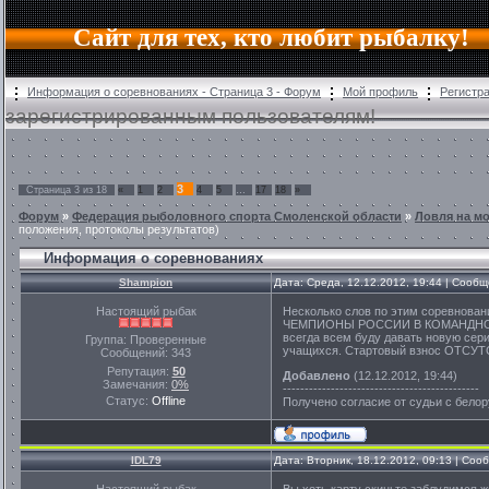
Сайт для тех, кто любит рыбалку!
Информация о соревнованиях - Страница 3 - Форум
Мой профиль
Регистр
зарегистрированным пользователям!
3
Страница
3
из
18
«
1
2
4
5
…
17
18
»
Форум
»
Федерация рыболовного спорта Смоленской области
»
Ловля на м
положения, протоколы результатов)
Информация о соревнованиях
Shampion
Дата: Среда, 12.12.2012, 19:44 | Сооб
Настоящий рыбак
Несколько слов по этим соревнов
ЧЕМПИОНЫ РОССИИ В КОМАНДНОМ З
всегда всем буду давать новую сер
Группа: Проверенные
учащихся. Стартовый взнос ОТСУТ
Сообщений:
343
Репутация:
50
Добавлено
(12.12.2012, 19:44)
Замечания:
0%
---------------------------------------------
Статус:
Offline
Получено согласие от судьи с бело
IDL79
Дата: Вторник, 18.12.2012, 09:13 | Со