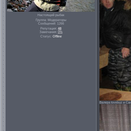
Настоящий рыбак
Группа: Модераторы
Сообщений:
1266
Репутация:
48
Замечания:
0%
Статус:
Offline
Валера lovebuz и Са