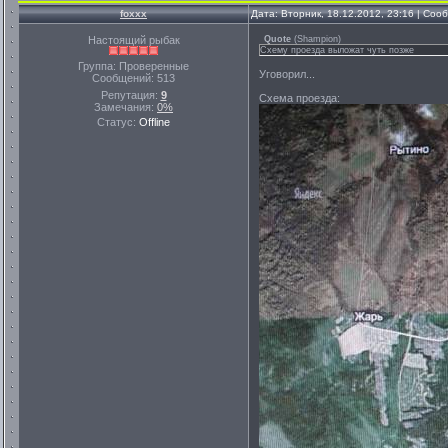
foxxx
Дата: Вторник, 18.12.2012, 23:16 | Со
Настоящий рыбак
Quote
(
Shampion
)
Схему проезда выложат чуть позже
Группа: Проверенные
Уговорил...
Сообщений:
513
Репутация:
9
Схема проезда:
Замечания:
0%
Статус:
Offline