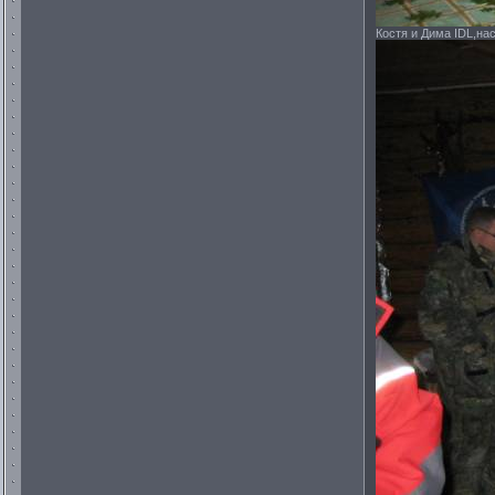
Костя и Дима IDL,нас