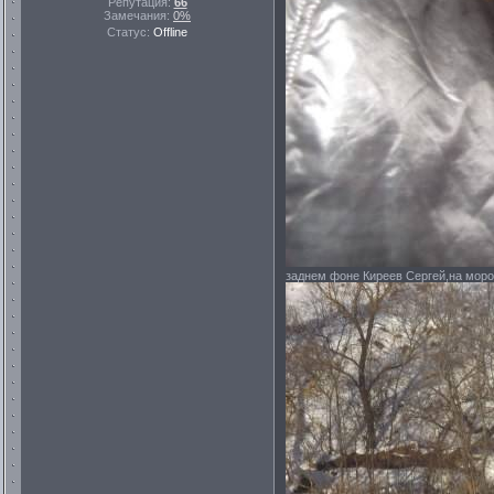
Репутация:
66
Замечания:
0%
Статус:
Offline
заднем фоне Киреев Сергей,на мороз