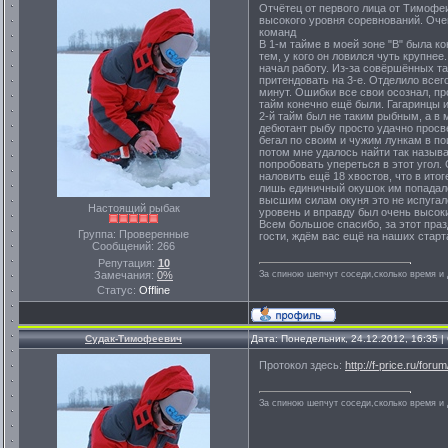
Отчётец от первого лица от Тимофе
высокого уровня соревнований. Очен
команд
В 1-м тайме в моей зоне "В" была к
тем, у кого он ловился чуть крупнее
начал работу. Из-за совёршённых та
притендовать на 3-е. Отделило всего
минут. Ошибки все свои осознал, пр
тайм конечно ещё были. Гагаринцы и
2-й тайм был не таким рыбным, а в 
дебютант рыбу просто удачно просвер
бегал по своим и чужим лункам в по
потом мне удалось найти так называ
попробовать упереться в этот угол.
наловить ещё 18 хвостов, что в ито
лишь единичный окушок им попадалс
высшим силам окуня это не испугало
Настоящий рыбак
уровень и вправду был очень высокий
Всем большое спасибо, за этот пра
Группа: Проверенные
гости, ждём вас ещё на наших стартах
Сообщений:
266
Репутация:
10
Замечания:
0%
За спиною шепчут соседи,сколько время и д
Статус:
Offline
Судак-Тимофеевич
Дата: Понедельник, 24.12.2012, 16:35 
Протокол здесь:
http://f-price.ru/for
За спиною шепчут соседи,сколько время и д