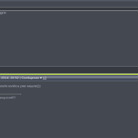
1.2014, 20:52 | Сообщение #
10
оооо!и колёса уже нашли)))
анцузский!!!