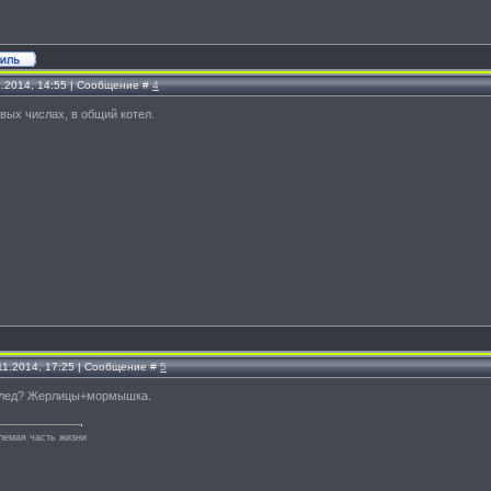
1.2014, 14:55 | Сообщение #
4
вых числах, в общий котел.
11.2014, 17:25 | Сообщение #
5
 лед? Жерлицы+мормышка.
лемая часть жизни