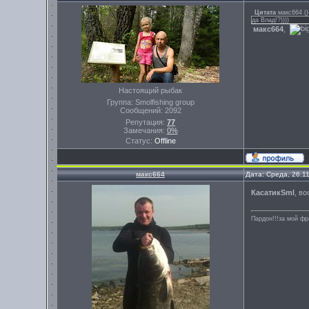
Цитата
макс664
(
)
да Влад!?))))
макс664
,
Настоящий рыбак
Группа: Smolfishing group
Сообщений:
2092
Репутация:
77
Замечания:
0%
Статус:
Offline
макс664
Дата: Среда, 26.1
КасатикSml
, в
Пардон!!!за мой фр