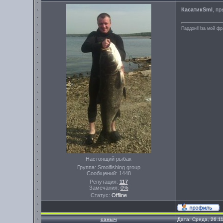
КасатикSml
, п
Пардон!!!за мой фр
Настоящий рыбак
Группа: Smolfishing group
Сообщений:
1448
Репутация:
117
Замечания:
0%
Статус:
Offline
саныч
Дата: Среда, 26.1