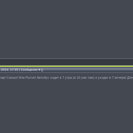
1.2014, 17:35 | Сообщение #
6
ар! Сапшо! Или Рытое! Автобус ходит в 7 утра (в 10 уже там) и уходит в 7 вечера! Д