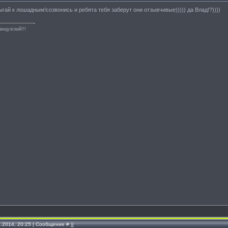
рыгай к лошадным!созвонись и ребята тебя заберут они отзывчивые))))) да Влад!?))))
анцузский!!!
1.2014, 20:25 | Сообщение #
9