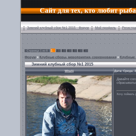
Сайт для тех, кто любит рыб
Зимний клубный сбор №1 2015 - Форум
Мой профиль
Регистр
1
Страница
1
из
6
2
3
4
5
6
»
Форум
»
Клубные сборы, мероприятия, соревнования
»
Клубные
Зимний клубный сбор №1 2015
Witalij
Дата: Среда, 
Давайте сог
сбрасыватьс
Хочу поймать 