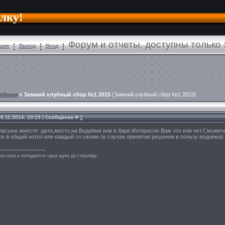
алку!
Форум и отчеты, доступны только
ация
Выход
Вход
 сборы
»
Зимний клубный сбор №1 2015
(Зимний клубный сбор №1 2015)
26.11.2014, 10:15 | Сообщение #
1
ласуем вместе -дата,место,на Водоёме или в баре.Интересно Вам это или нет.Сможете
я в общий котёл или каждый со своим (в случае принятия решения в пользу водоёма) и
русалку,а попадается одна щука да стерлядь.