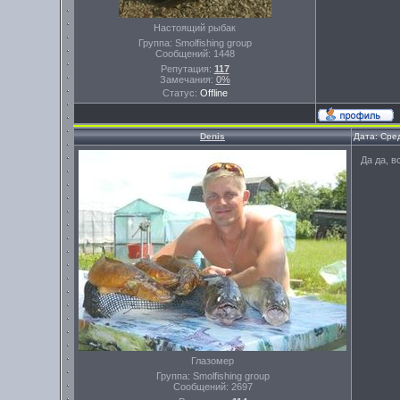
Настоящий рыбак
Группа: Smolfishing group
Сообщений:
1448
Репутация:
117
Замечания:
0%
Статус:
Offline
Denis
Дата: Сре
Да да, вс
Глазомер
Группа: Smolfishing group
Сообщений:
2697