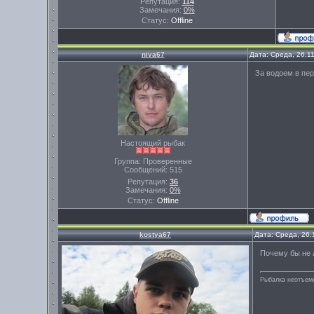
Репутация:
114
Замечания:
0%
Статус:
Offline
niva67
Дата: Среда, 26.1
За водоем в пер
Настоящий рыбак
Группа: Проверенные
Сообщений:
515
Репутация:
36
Замечания:
0%
Статус:
Offline
kostya67
Дата: Среда, 26.
Почему бы не
Рыбалка неотъем