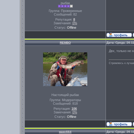
рыбак
Группа: Проверенные
Сообщений:
82
Репутация:
8
Замечания:
0%
Статус:
Offline
REMBO
Дата: Среда, 26.1
Двх, только не н
Стремлюсь к лучше
Настоящий рыбак
Группа: Модераторы
Сообщений:
818
Репутация:
106
Замечания:
0%
Статус:
Offline
макс664
Дата: Среда, 26.1