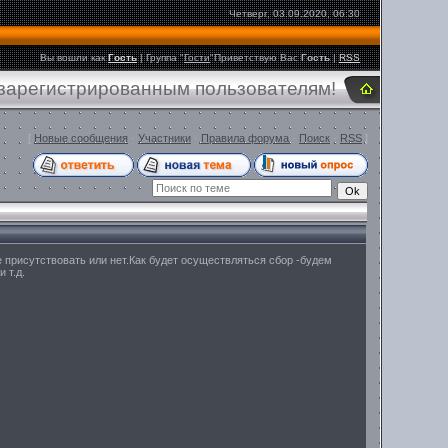
Четверг, 03.09.2020, 06:30
Вы вошли как
Гость
|
Группа
"
Гости
"
Приветствую Вас
Гость
|
RSS
 зарегистрированным пользователям!
[
Новые сообщения
·
Участники
·
Правила форума
·
Поиск
·
RSS
]
 присутствовать или нет.Как будет осуществляться сбор -будем
 т.д.