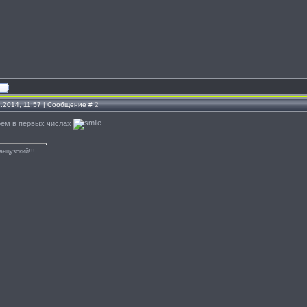
1.2014, 11:57 | Сообщение #
2
доем в первых числах
анцузский!!!