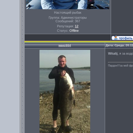
Настоящий рыбак
Группа: Администраторы
Сообщений:
367
Репутация:
12
Статус:
Offline
макс664
Дата: Среда, 26.1
Witalij
, я за во
Пардон!!!за мой фр