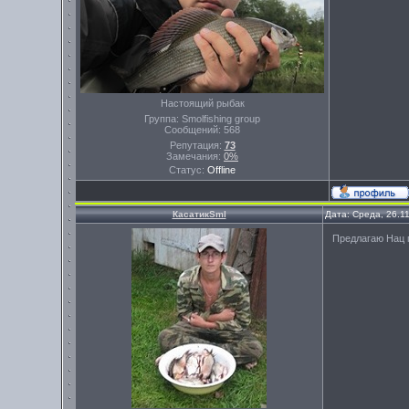
Настоящий рыбак
Группа: Smolfishing group
Сообщений:
568
Репутация:
73
Замечания:
0%
Статус:
Offline
КасатикSml
Дата: Среда, 26.1
Предлагаю Нац п