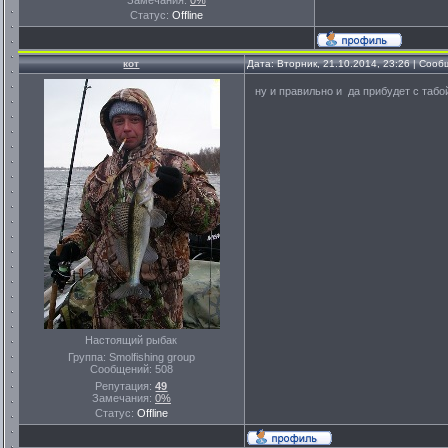
Замечания:
0%
Статус:
Offline
кот
Дата: Вторник, 21.10.2014, 23:26 | Соо
ну и правильно и да прибудет с таб
Настоящий рыбак
Группа: Smolfishing group
Сообщений:
508
Репутация:
49
Замечания:
0%
Статус:
Offline