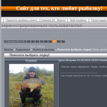
Сайт для тех, кто любит рыбалку!
Помогите выбрать лодку! - Страница 30 - Форум
Мой профиль
Регистрация
зарегистрированным пользователям!
30
Страница
30
из
31
«
1
2
…
28
29
31
»
Модератор форума:
,
IDL79
ntdimon
Форум
»
Транспорт
»
Лодки и моторы
»
Помогите выбрать лодку!
(Хочу купит
Помогите выбрать лодку!
Кузьма67
Дата: Вторник, 21.10.2014, 23:22 | Соо
Завтра заказ оформлю; Лодка, колёса
Настоящий карпятник не тот, кто может пойм