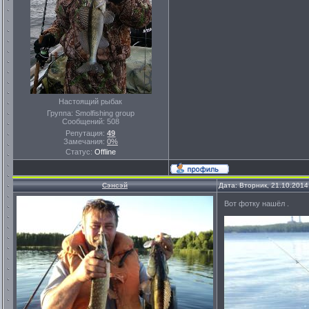
Настоящий рыбак
Группа: Smolfishing group
Сообщений:
508
Репутация:
49
Замечания:
0%
Статус:
Offline
Сэнсэй
Дата: Вторник, 21.10.2014
Вот фотку нашёл .