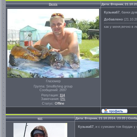
Denis
Дата: Вторник, 21.10.2
Кузьма67
, банки ду
Добавлено
(21.10.2
---------------------------
как у меня,вечно в л
Глазомер
Группа: Smolfishing group
Сообщений:
2697
Репутация:
114
Замечания:
0%
Статус:
Offline
кот
Дата: Вторник, 21.10.2014, 23:35 | Соо
Кузьма67
, и с сумками тож бордак у