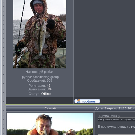
Настоящий рыбак
Группа: Smolfishing group
Сообщений:
508
Репутация:
49
Замечания:
0%
Статус:
Offline
Сэнсэй
Дата: Вторник, 21.10.2014
Цитата
Denis
(
)
как у меня,вечно в лодке ба
В нос сумку рундук , ту