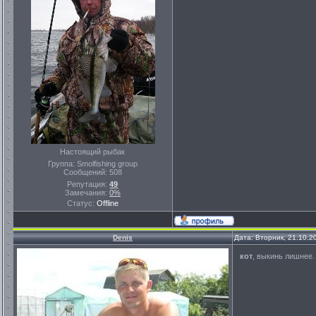
Настоящий рыбак
Группа: Smolfishing group
Сообщений:
508
Репутация:
49
Замечания:
0%
Статус:
Offline
Denis
Дата: Вторник, 21.10.2
кот
, выкинь лишнее.