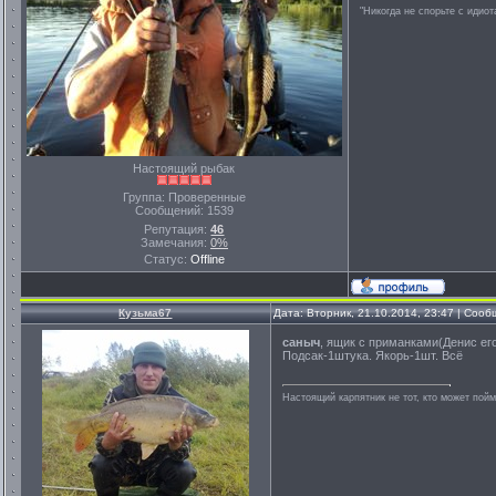
"Никогда не спорьте с идио
Настоящий рыбак
Группа: Проверенные
Сообщений:
1539
Репутация:
46
Замечания:
0%
Статус:
Offline
Кузьма67
Дата: Вторник, 21.10.2014, 23:47 | Соо
саныч
, ящик с приманками(Денис его
Подсак-1штука. Якорь-1шт. Всё
Настоящий карпятник не тот, кто может пойм