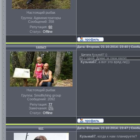
Настоящий рыбак
Группа: Администраторы
Сообщений:
358
Репутация:
60
Статус:
Offline
саныч
Дата: Вторник, 21.10.2014, 23:40 | Соо
Цитата
Кузьма67
(
)
но с одной. Думаю за глаза хватит.
Кузьма67
, а вот это вряд ли)))
Настоящий рыбак
Группа: Smolfishing group
Сообщений:
2092
Репутация:
77
Замечания:
0%
Статус:
Offline
кот
Дата: Вторник, 21.10.2014, 23:47 | Соо
Кузьма67
, когда к нам планируете?