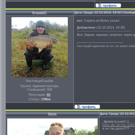
Кузьма67
Дата: Среда, 22.10.2014, 19:30 | Сообщ
кот
, Серёга на Волгу уехал.
Добавлено
(22.10.2014, 19:30)
---------------------------------------------
Всё, баркас заказал, оплатил, через 
Настоящий карпятник не тот, кто может пойм
Настоящий рыбак
Группа: Администраторы
Сообщений:
358
Репутация:
60
Статус:
Offline
Denis
Дата: Среда, 22.10.201
Цитата
Кузьма67
(
)
через два месяца привез
а че так долго???