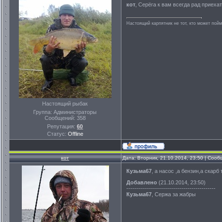
кот
, Серёга к вам всегда рад приехат
Настоящий карпятник не тот, кто может пойм
Настоящий рыбак
Группа: Администраторы
Сообщений:
358
Репутация:
60
Статус:
Offline
кот
Дата: Вторник, 21.10.2014, 23:50 | Соо
Кузьма67
, а насос ,а бензин,а скарб
Добавлено
(21.10.2014, 23:50)
---------------------------------------------
Кузьма67
, Сержа за жабры