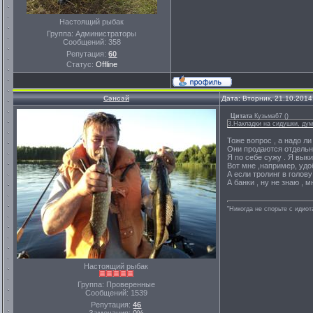
Настоящий рыбак
Группа: Администраторы
Сообщений:
358
Репутация:
60
Статус:
Offline
Сэнсэй
Дата: Вторник, 21.10.2014
Цитата
Кузьма67
(
)
3.Накладки на сидушки, ду
Тоже вопрос , а надо ли
Они продаются отдельно
Я по себе сужу . Я выки
Вот мне ,например, удоб
А если тролинг в голову
А банки , ну не знаю , 
"Никогда не спорьте с идио
Настоящий рыбак
Группа: Проверенные
Сообщений:
1539
Репутация:
46