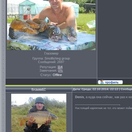
Глазомер
Группа: Smolfishing group
Сообщений:
2697
Репутация:
114
Замечания:
0%
Статус:
Offline
Кузьма67
Дата: Среда, 22.10.2014, 22:12 | Сообщ
Denis
, а куда она сейчас, как раз к 
Настоящий карпятник не тот, кто может пойм