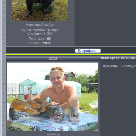
Настоящий рыбак
Группа: Администраторы
Сообщений:
358
Репутация:
60
Статус:
Offline
Denis
Дата: Среда, 22.10.201
Кузьма67
, В принцип
Глазомер