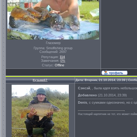
Глазомер
Группа: Smolfishing group
Сообщений:
2697
Репутация:
114
Замечания:
0%
Статус:
Offline
Кузьма67
Дата: Вторник, 21.10.2014, 23:39 | Соо
Сэнсэй
, , была идея взять небольшо
Добавлено
(21.10.2014, 23:39)
---------------------------------------------
Denis
, с сумками однозначно, но с о
Настоящий карпятник не тот, кто может пойм