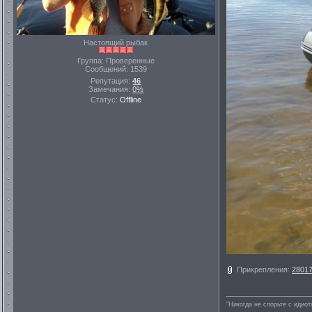
Настоящий рыбак
Группа: Проверенные
Сообщений:
1539
Репутация:
46
Замечания:
0%
Статус:
Offline
Прикрепления:
28017
"Никогда не спорьте с идио