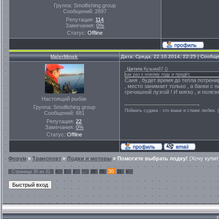
Группа: Smolfishing group
Сообщений:
2697
Репутация:
114
Замечания:
0%
Статус:
Offline
MalerMinsk
Дата: Среда, 22.10.2014, 22:25 | Сообщ
Цитата
Кузьма67
(
)
как раз к новому году и придёт,
Саня , будет время до тепла потренир
, место занимает только , а банки с 
гречишной лузгой ! И мягко , и полезно
Настоящий рыбак
Группа: Smolfishing group
Поймать судака - это выше и слаже любви. 
Сообщений:
881
Репутация:
22
Замечания:
0%
Статус:
Offline
Форум
»
Транспорт
»
Лодки и моторы
»
Помогите выбрать лодку!
(Хочу купит
30
Страница
30
из
31
«
1
2
…
28
29
31
»