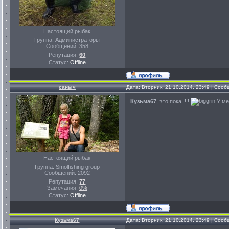
Настоящий рыбак
Группа: Администраторы
Сообщений:
358
Репутация:
60
Статус:
Offline
саныч
Дата: Вторник, 21.10.2014, 23:49 | Соо
Кузьма67
, это пока !!!!
У мен
Настоящий рыбак
Группа: Smolfishing group
Сообщений:
2092
Репутация:
77
Замечания:
0%
Статус:
Offline
Кузьма67
Дата: Вторник, 21.10.2014, 23:49 | Соо