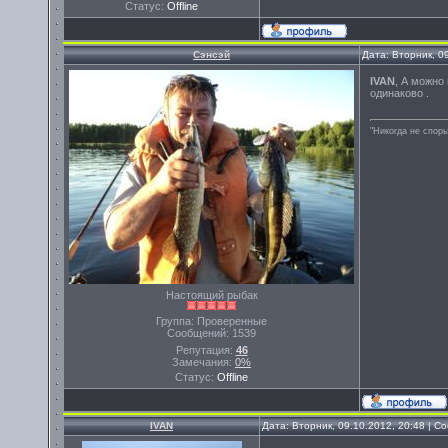
Статус:
Offline
Сэнсэй
Дата: Вторник, 0
IVAN
, А можно 
одинаково .
"Никогда не спорь
Настоящий рыбак
Группа: Проверенные
Сообщений:
1539
Репутация:
46
Замечания:
0%
Статус:
Offline
IVAN
Дата: Вторник, 09.10.2012, 20:48 | 