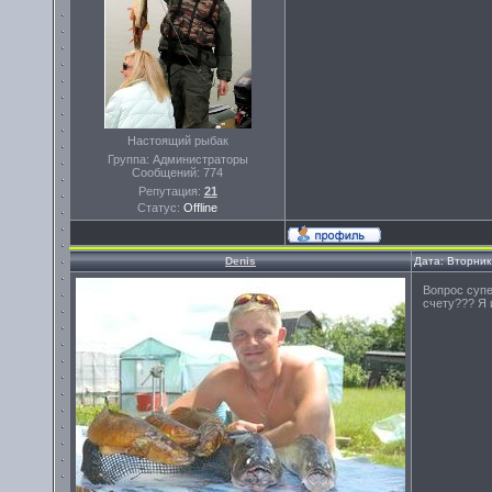
Настоящий рыбак
Группа: Администраторы
Сообщений:
774
Репутация:
21
Статус:
Offline
Denis
Дата: Вторник
Вопрос супе
счету??? Я 