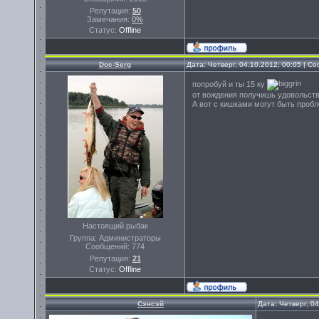
Репутация:
50
Замечания:
0%
Статус:
Offline
Doc-Serg
Дата: Четверг, 04.10.2012, 00:05 | 
попробуй и ты 15 ку
от вождения получишь удовольств
А вот с кишками могут быть про
Настоящий рыбак
Группа: Администраторы
Сообщений:
774
Репутация:
21
Статус:
Offline
Сэнсэй
Дата: Четверг, 0