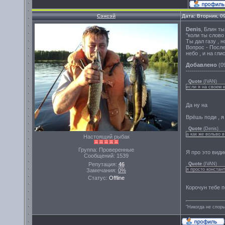
Сэнсэй
Дата: Вторник, 0
Denis
, Блин ты
"коли ты слово
Ты дал газу , 
Вопрос - После
небо , и на гл
Добавлено
(09
-------------------
Quote
(
IVAN
)
если я на своем 
Да ну на
Врёшь поди , я
Quote
(
Denis
)
а как же вольво 
Настоящий рыбак
Группа: Проверенные
Я про это види
Сообщений:
1539
Репутация:
46
Quote
(
IVAN
)
я просто констан
Замечания:
0%
Статус:
Offline
Корочун тебе п
"Никогда не спорь