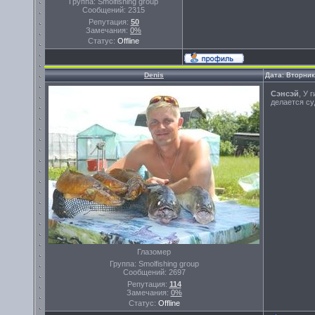
Группа: Smolfishing group
Сообщений:
2315
Репутация:
50
Замечания:
0%
Статус:
Offline
Denis
Дата: Вторник
Сэнсэй
, У 
делается су
Глазомер
Группа: Smolfishing group
Сообщений:
2697
Репутация:
114
Замечания:
0%
Статус:
Offline