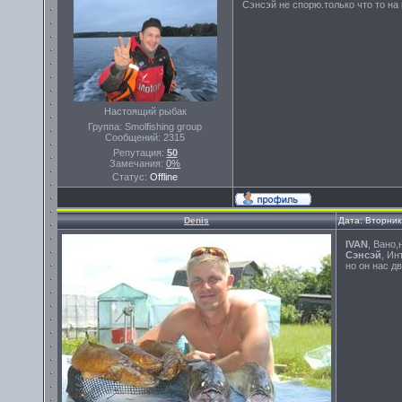
Сэнсэй не спорю.только что то на
Настоящий рыбак
Группа: Smolfishing group
Сообщений:
2315
Репутация:
50
Замечания:
0%
Статус:
Offline
Denis
Дата: Вторник
IVAN
, Вано,
Сэнсэй
, Ин
но он нас дв