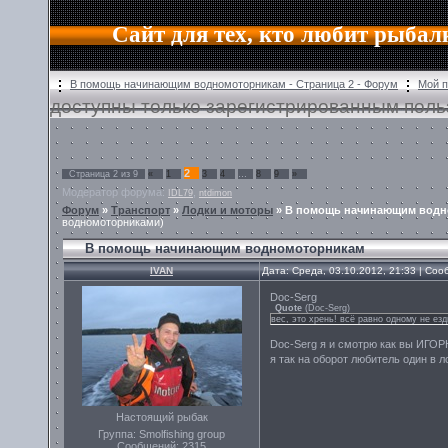
Сайт для тех, кто любит рыбал
В помощь начинающим водномоторникам - Страница 2 - Форум
Мой 
доступны только зарегистрированным поль
2
Страница
2
из
9
«
1
3
4
…
8
9
»
Модератор форума:
,
IDL79
ntdimon
Форум
»
Транспорт
»
Лодки и моторы
»
В помощь начинающим водн
водномоторниками)
В помощь начинающим водномоторникам
IVAN
Дата: Среда, 03.10.2012, 21:33 | Со
Doc-Serg
Quote
(
Doc-Serg
)
вес, это хрень! всё равно одному не езд
Doc-Serg я и смотрю как вы ИГОР
я так на оборот любитель один в л
Настоящий рыбак
Группа: Smolfishing group
Сообщений:
2315