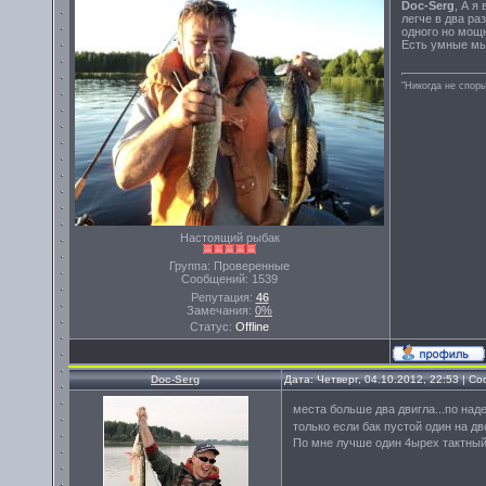
Doc-Serg
, А я
легче в два ра
одного но мощн
Есть умные мы
"Никогда не спорь
Настоящий рыбак
Группа: Проверенные
Сообщений:
1539
Репутация:
46
Замечания:
0%
Статус:
Offline
Doc-Serg
Дата: Четверг, 04.10.2012, 22:53 | 
места больше два двигла...по над
только если бак пустой один на д
По мне лучше один 4ырех тактный