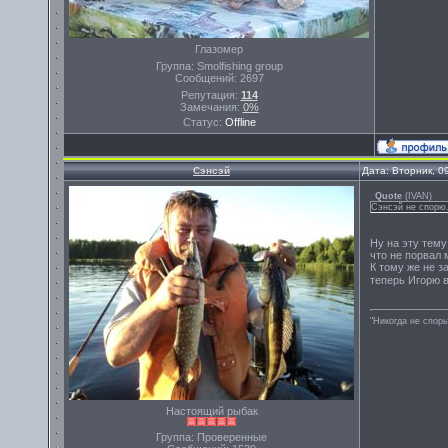
Глазомер
Группа: Smolfishing group
Сообщений:
2697
Репутация:
114
Замечания:
0%
Статус:
Offline
Сэнсэй
Дата: Вторник, 0
Quote
(
IVAN
)
Сэнсэй не спорю.
Ну на эту тему
что не порвал 
К тому же не з
теперь Игорю 
"Никогда не спорь
Настоящий рыбак
Группа: Проверенные