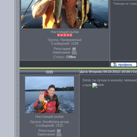
"Никогда не спорь
Настоящий рыбак
Группа: Проверенные
Сообщений:
1539
Репутация:
46
Замечания:
0%
Статус:
Offline
IVAN
Дата: Вторник, 09.10.2012, 20:39 | 
Denis ты лучше в качалку запишис
стало
Настоящий рыбак
Группа: Smolfishing group
Сообщений:
2315
Репутация:
50
Замечания:
0%