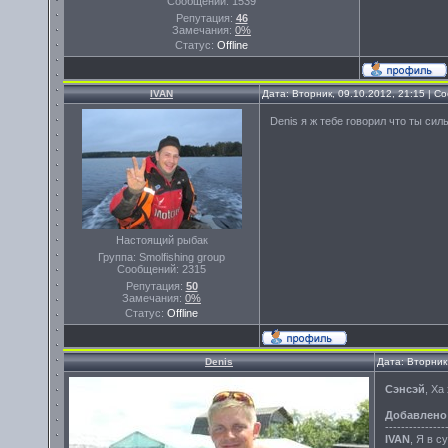
Сообщений:
1539
Репутация:
46
Замечания:
0%
Статус:
Offline
IVAN
Дата: Вторник, 09.10.2012, 21:15 | 
Denis я ж тебе говорил что ты си
Настоящий рыбак
Группа: Smolfishing group
Сообщений:
2315
Репутация:
50
Замечания:
0%
Статус:
Offline
Denis
Дата: Вторник
Сэнсэй
, Ха
Добавлено
---------------
IVAN
, Я в с