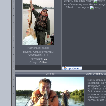
если ты про свою лодку
то тебе одному полюбас на перед 
с 15кой то под задом
Настоящий рыбак
Группа: Администраторы
Сообщений:
774
Репутация:
21
Статус:
Offline
Сэнсэй
Дата: Вторник, 0
Denis
, Давай 
Во первых на т
Во вторых - ты
устойчивость н
Всё очень силь
разных моторах
кабрирует или 
Хотябы видио ,