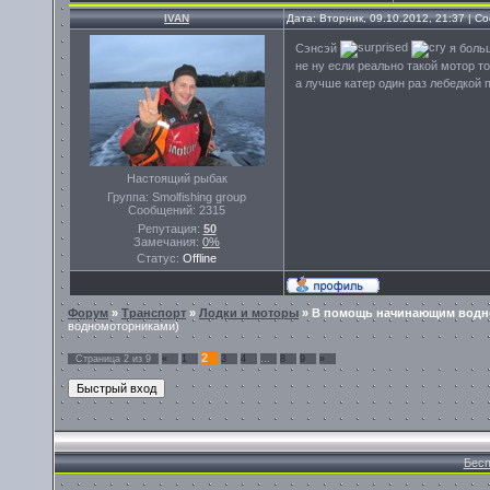
IVAN
Дата: Вторник, 09.10.2012, 21:37 | 
Сэнсэй
я больш
не ну если реально такой мотор т
а лучше катер один раз лебедкой 
Настоящий рыбак
Группа: Smolfishing group
Сообщений:
2315
Репутация:
50
Замечания:
0%
Статус:
Offline
Форум
»
Транспорт
»
Лодки и моторы
»
В помощь начинающим водн
водномоторниками)
2
Страница
2
из
9
«
1
3
4
…
8
9
»
Бесп