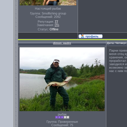
Настоящий рыбак
Группа: Smolfishing group
Сообщений:
2092
Репутация:
77
Замечания:
0%
Статус:
Offline
dimon_padre
Дата: Четверг
Парни приве
меня отец к
хранения, о
проработал 
заводился и
возможно за
нас с ним п
рыбак
Группа: Проверенные
Сообщений:
75