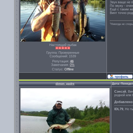
Звук ваще не п
По звуку - оче
Ещё с таким же
Винт точно род
"Никогда не спорь
Настоящий рыбак
Группа: Проверенные
Сообщений:
1539
Репутация:
46
Замечания:
0%
Статус:
Offline
dimon_padre
Дата: Понедел
Сэнсэй
, Ви
родной или 
Добавлено
---------------
IDL79
, Но 