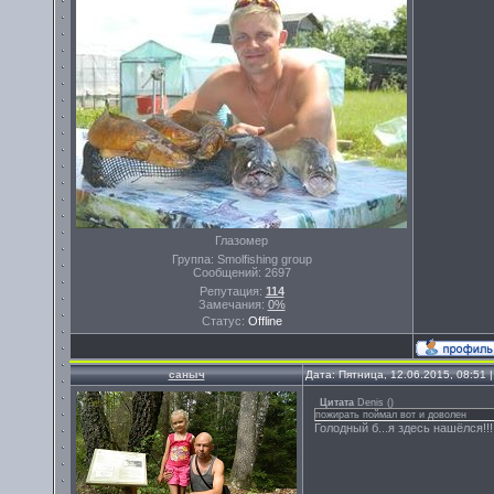
Глазомер
Группа: Smolfishing group
Сообщений:
2697
Репутация:
114
Замечания:
0%
Статус:
Offline
саныч
Дата: Пятница, 12.06.2015, 08:51
Цитата
Denis
(
)
пожирать поймал вот и доволен
Голодный б...я здесь нашёлся!!!