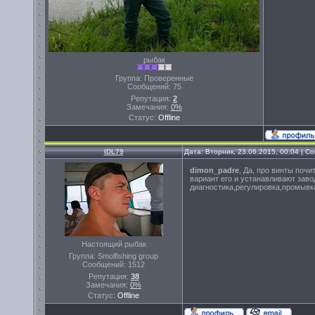
рыбак
Группа: Проверенные
Сообщений:
75
Репутация:
2
Замечания:
0%
Статус:
Offline
IDL79
Дата: Вторник, 23.06.2015, 00:04 | 
dimon_padre
, Да, про винты поч
вариант его и устанавливают заво
диагностика,регулировка,промывка
Настоящий рыбак
Группа: Smolfishing group
Сообщений:
1512
Репутация:
38
Замечания:
0%
Статус:
Offline