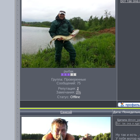
Вот так она 
рыбак
Группа: Проверенные
Сообщений:
75
Репутация:
2
Замечания:
0%
Статус:
Offline
Сэнсэй
Дата: Понедельни
Цитата
dimon_pa
Вот так она и идет
Ну так и есть , 
У тебя мотор к