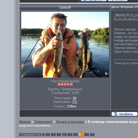
Сэнсэй
Дата: Вторник, 2
Цитата
dimon_pa
че же мне делать
Лечить мотор .
Извини , но тут
клаву не получ
Найди мотоцикл
или моториста 
Причин много ,
Одно могу сказ
"Никогда не спорь
Настоящий рыбак
Группа: Проверенные
Сообщений:
1539
Репутация:
46
Замечания:
0%
Статус:
Offline
Форум
»
Транспорт
»
Лодки и моторы
»
В помощь начинающим водн
водномоторниками)
8
Страница
8
из
9
«
1
2
…
6
7
9
»