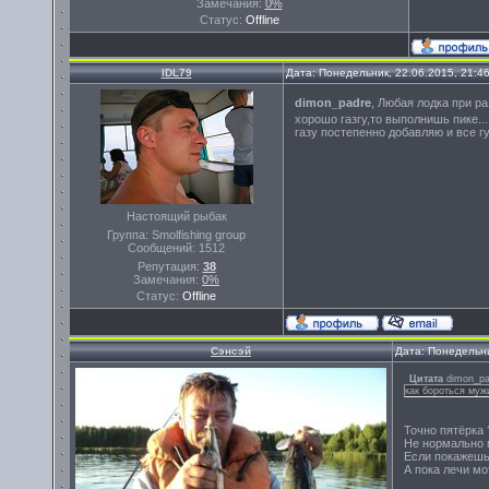
Замечания:
0%
Статус:
Offline
IDL79
Дата: Понедельник, 22.06.2015, 21:4
dimon_padre
, Любая лодка при ра
хорошо газгу,то выполнишь пике...
газу постепенно добавляю и все гу
Настоящий рыбак
Группа: Smolfishing group
Сообщений:
1512
Репутация:
38
Замечания:
0%
Статус:
Offline
Сэнсэй
Дата: Понедельни
Цитата
dimon_pa
как бороться муж
Точно пятёрка 
Не нормально м
Если покажешь 
А пока лечи мо