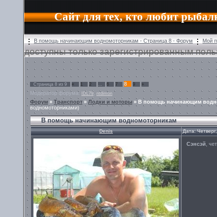
Сайт для тех, кто любит рыбал
В помощь начинающим водномоторникам - Страница 8 - Форум
Мой 
доступны только зарегистрированным поль
8
Страница
8
из
9
«
1
2
…
6
7
9
»
Модератор форума:
,
IDL79
ntdimon
Форум
»
Транспорт
»
Лодки и моторы
»
В помощь начинающим водн
водномоторниками)
В помощь начинающим водномоторникам
Denis
Дата: Четверг
Сэнсэй
, че