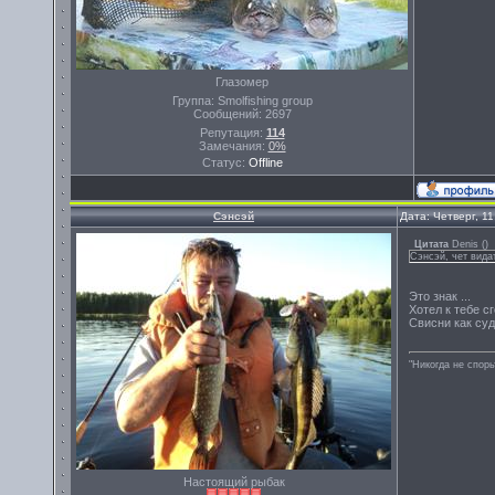
Глазомер
Группа: Smolfishing group
Сообщений:
2697
Репутация:
114
Замечания:
0%
Статус:
Offline
Сэнсэй
Дата: Четверг, 1
Цитата
Denis
(
)
Сэнсэй, чет вида
Это знак ...
Хотел к тебе сг
Свисни как суд
"Никогда не спорь
Настоящий рыбак