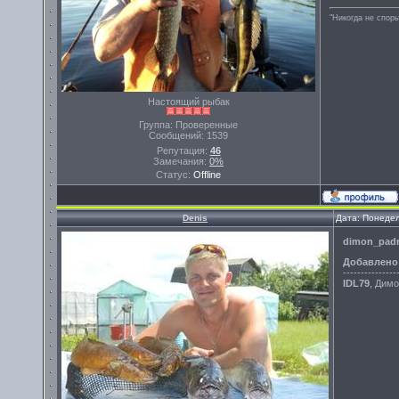
"Никогда не спорь
Настоящий рыбак
Группа: Проверенные
Сообщений:
1539
Репутация:
46
Замечания:
0%
Статус:
Offline
Denis
Дата: Понедел
dimon_pad
Добавлено
---------------
IDL79
, Димо