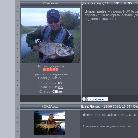
Cherkass
Дата: Четверг, 18.06.2015, 18:05 |
dimon_padre
, у самого HDX был
передаче, на нейтрали бегунок д
подложить под него.
Настоящий рыбак
Группа: Проверенные
Сообщений:
270
Репутация:
63
Замечания:
0%
Статус:
Offline
ХОНДАвод
Дата: Четверг, 18.06.2015, 19:04 | 
dimon_padre
,залёгшая игла може
Съеденная рыба не даёт потомства.