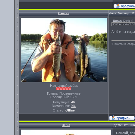
Сэнсэй
Дата: Четверг, 1
Цитата
Denis
(
)
Сэнсэй, смысл то
А чё ж ты тогд
"Никогда не спорь
Настоящий рыбак
Группа: Проверенные
Сообщений:
1539
Репутация:
46
Замечания:
0%
Статус:
Offline
Denis
Дата: Пятница
Сэнсэй
, по