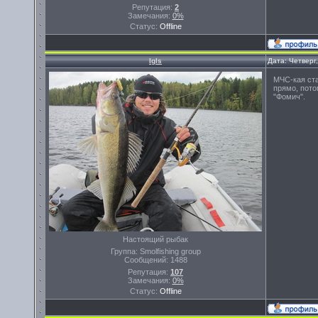
Репутация:
2
Замечания:
0%
Статус:
Offline
Igls
Дата: Четверг
МЧС-кая ста
прямо, пото
"Фомич".
Настоящий рыбак
Группа: Smolfishing group
Сообщений:
1488
Репутация:
107
Замечания:
0%
Статус:
Offline