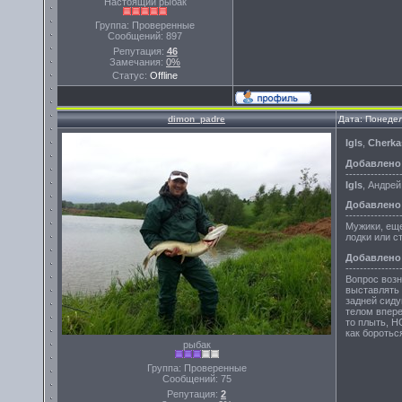
Настоящий рыбак
Группа: Проверенные
Сообщений:
897
Репутация:
46
Замечания:
0%
Статус:
Offline
dimon_padre
Дата: Понедел
Igls
,
Cherka
Добавлено
---------------
Igls
, Андре
Добавлено
---------------
Мужики, еще
лодки или с
Добавлено
---------------
Вопрос возн
выставлять 
задней сиду
телом впере
то плыть, Н
как боротьс
рыбак
Группа: Проверенные
Сообщений:
75
Репутация:
2