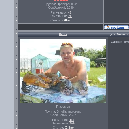
Группа: Проверенные
Сообщений:
1539
Репутация:
46
Замечания:
0%
Статус:
Offline
Denis
Дата: Четверг
Сэнсэй
, см
Глазомер
Группа: Smolfishing group
Сообщений:
2697
Репутация:
114
Замечания:
0%
Статус:
Offline