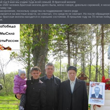
й год 9 мая мы ездим туда всей семьей. В братской могиле
о 1500 человек.Братская могила долго была, мягко говоря, довольно скромной, я неск
очему так
захоронение, поскольку средства на поддержание такого рода
лагается на местные власти, он отвечал, что средств не хватает. Но после обращени
с братская могила находится в хорошем состоянии. В прошлом году на 70-летие побе
ия.