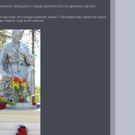
олькораз обращался к председателю колхоза деревни, где она
я в высокие инстанции (прямая линия с Президентом) средства сразу
ды ездили туда всей семьей.