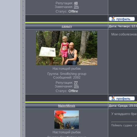
Репутация:
48
Замечания:
0%
Статус:
Offline
саныч
Дата: Четверг, 12
Мои соболезнов
Настоящий рыбак
Группа: Smolfishing group
Сообщений:
2092
Репутация:
77
Замечания:
0%
Статус:
Offline
MalerMinsk
Дата: Среда, 25.0
У младшего брат
Поймать судака - э
Настоящий рыбак