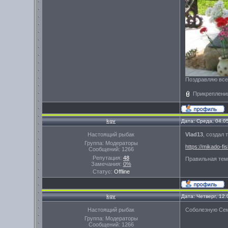
Поздравляю все
Прикреплени
kgv
Дата: Среда, 04.0
Настоящий рыбак
Vlad13
, создал 
Группа: Модераторы
https://mikado-fi
Сообщений:
1266
Репутация:
48
Правильная тем
Замечания:
0%
Статус:
Offline
kgv
Дата: Четверг, 12
Настоящий рыбак
Соболезную Сем
Группа: Модераторы
Сообщений:
1266