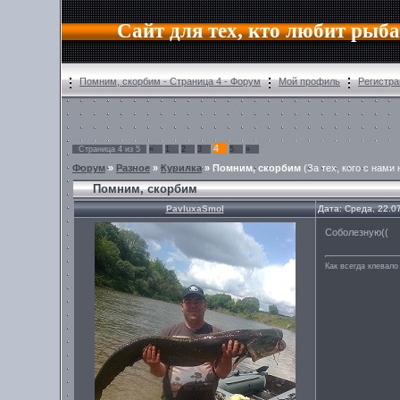
Сайт для тех, кто любит рыб
Помним, скорбим - Страница 4 - Форум
Мой профиль
Регистра
4
Страница
4
из
5
«
1
2
3
5
»
Форум
»
Разное
»
Курилка
»
Помним, скорбим
(За тех, кого с нами 
Помним, скорбим
PavluxaSmol
Дата: Среда, 22.0
Соболезную((
Как всегда клевало 