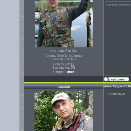
спиннинг спиннинг 
Настоящий рыбак
Группа: Smolfishing group
Сообщений:
456
Репутация:
12
Замечания:
0%
Статус:
Offline
фишмен
Дата: Среда, 22.0
Соболезную