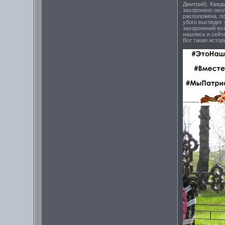
Дмитрий). Кажды
захоронено окол
расположена, п
убого выглядит 
захоронений воз
нашлись и сейча
Вот такая истор