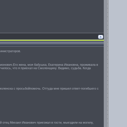
министраторов.
ионович.Его жена, моя бабушка, Екатерина Ивановна, проживала в
училось, что я приехал на Смоленщину. Видимо, судьба. Когда
 Смоленска с просьбойпомочь. Оттуда мне пришел ответ-погибшего с
ой отец Михаил Иванович приезжал в гости, мыездили на могилу,