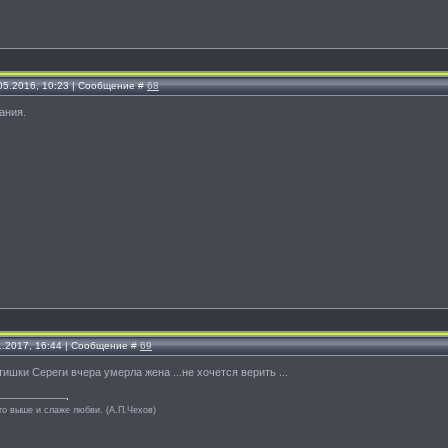
.05.2016, 10:23 | Сообщение #
68
ания.
1.2017, 16:44 | Сообщение #
69
ишки Сереги вчера умерла жена ...не хочется верить ...
то выше и слаже любви. (А.П.Чехов)