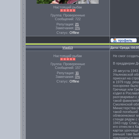
Настоящий рыбак
Группа: Проверенные
Сообщений:
722
Репутация:
21
Замечания:
0%
Статус:
Offline
Vlad13
Дата: Среда, 04.0
Настоящий рыбак
Не смог создат
В преддверии Дн
Группа: Проверенные
Сообщений:
157
28 августа 194
Репутация:
11
Ульяновской обл
Замечания:
0%
приехал на стр
Статус:
Offline
в 1979 году, ре
похоронке было 
Гречище или Гре
ездил в Рославл
разговаривал с 
такой фамилией
Смоленской обла
Министерства об
такой погибший 
облвоенкомат мн
стенде рядом с 
1943 году Спас-
его отнесли к К
картах урочище
раньше там была
поклониться наш