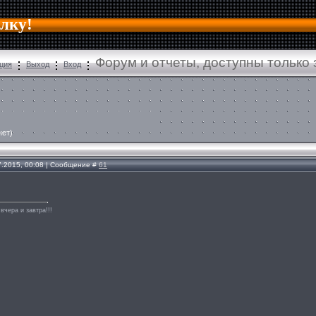
алку!
Форум и отчеты, доступны только
ция
Выход
Вход
нет)
7.2015, 00:08 | Сообщение #
61
вчера и завтра!!!