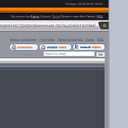
Четверг, 03.09.2020, 06:41
Вы вошли как
Гость
|
Группа
"
Гости
"
Приветствую Вас
Гость
|
RSS
 зарегистрированным пользователям!
[
Новые сообщения
·
Участники
·
Правила форума
·
Поиск
·
RSS
]