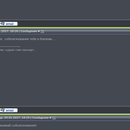
1.2017, 19:16 | Сообщение #
70
ня , соболезнования тебе и близким....
му, худшее само приходит....
да, 25.01.2017, 19:23 | Сообщение #
71
инимай соболезнования!