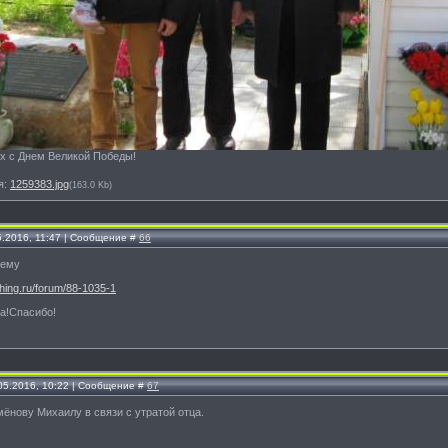
х с Днем Великой Победы!
я:
1259383.jpg
(163.0 Kb)
5.2016, 11:47 | Сообщение #
66
тему
shing.ru/forum/88-1035-1
а!Спасибо!
.05.2016, 10:22 | Сообщение #
67
ёнову Михаилу в связи с утратой отца.