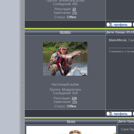
Группа: Smolfishing group
Сообщений:
881
Репутация:
22
Замечания:
0%
Статус:
Offline
REMBO
Дата: Среда, 25.0
MalerMinsk
, Са
Стремлюсь к лучше
Настоящий рыбак
Группа: Модераторы
Сообщений:
818
Репутация:
106
Замечания:
0%
Статус:
Offline
Denis
Дата: Сре
Саня Пр