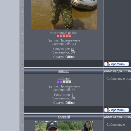
Настоящий рыбак
Группа: Проверенные
Сообщений:
344
Репутация:
19
Замечания:
0%
Статус:
Offline
akim67
Дата: Среда, 22.0
рыбачок
Соболезную род
Группа: Проверенные
Сообщений:
37
Репутация:
2
Замечания:
0%
Статус:
Offline
алексей
Дата: Среда, 22.0
Соболезную