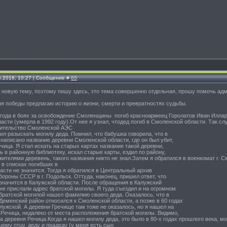
5.2016, 10:27 | Сообщение #
65
ь новую тему, поэтому пишу здесь, это тема совершенно отдельная, прошу помочь ад
я победы предлагаю историю о жизни, смерти и превратностях судьбы.
3 года в боях за освобождение Смоленщины погиб красноармеец Горолатов Иван Иллар
асти (умерла в 1992 году).От нее я узнал, чтодед погиб в Смоленской области. Так сл
оительство Смоленской АЭС
шил разыскать могилу деда. Помнил, что бабушка говорила, что в
написано название деревни Смоленской области, где он был убит,
чица. Я стал искать на старых картах название такой деревни,
ь в районную библиотеку, искал старые карты, ездил по району,
жителями деревень, такого названия никто не знал.Затем я обратился в военкомат г.
 в списках погибших в
сти не значится. Тогда я обратился в Центральный архив
ороны СССР в г. Подольск. Оттуда, наконец, пришел ответ, что
значится в Калужской области. После обращения в Калужский
е прислали адрес братской могилы. Я туда съездил и на огромном
братской могилой нашел фамилию своего деда. Оказалось, что в
Деменский район относился к Смоленской области, а позже в 60 годах
алужской. А деревни Гречище там тоже не оказалось, но я нашел на
 Речица, недалеко от места расположения братской могилы. Видимо,
 деревня Речица.Когда я нашел могилу деда, это было в 80-х годах прошлого века, м
ему отцу, деду и прадеду (у меня есть сын