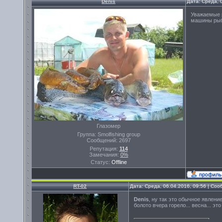
Denis
Дата: Среда, 
Уважаемые 
машины рыб
Глазомер
Группа: Smolfishing group
Сообщений:
2697
Репутация:
114
Замечания:
0%
Статус:
Offline
RT-02
Дата: Среда, 06.04.2016, 09:56 | Со
Denis
, ну так это обычное явление
болото вчера горело... весна... эт