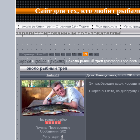
Сайт для тех, кто любит рыбал
около рыбный трёп - Страница 19 - Форум
Мой профиль
Регистрац
зарегистрированным пользователям!
19
Страница
19
из
20
«
1
2
…
17
18
20
»
Форум
»
Разное
»
Курилка
»
около рыбный трёп
(разговоры обо всём и
около рыбный трёп
Taifun67
Дата: Понедельник, 08.02.2016, 2
Эх, разбередил душу, хороши г
Скорее бы лето, на Днепрушу к 
Настоящий рыбак
Группа: Проверенные
Сообщений:
202
Репутация:
6