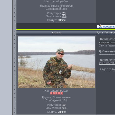
Настоящий рыбак
Группа: Smolfishing group
Сообщений:
365
Репутация:
23
Замечания:
0%
Статус:
Offline
Карась
Дата: Пятница
Цитата
kgv
(
А первая ссыл
Опять "завис
Добавлено
---------------
Цитата
kgv
(
P/S 23/05/20
А где это б
Настоящий рыбак
Группа: Проверенные
Сообщений:
181
Репутация:
10
Замечания:
0%
Статус:
Offline