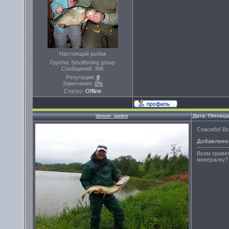
Настоящий рыбак
Группа: Smolfishing group
Сообщений:
396
Репутация:
8
Замечания:
0%
Статус:
Offline
dimon_padre
Дата: Пятница
Спасибо! Вс
Добавлено
---------------
Всем привет
минералку? 