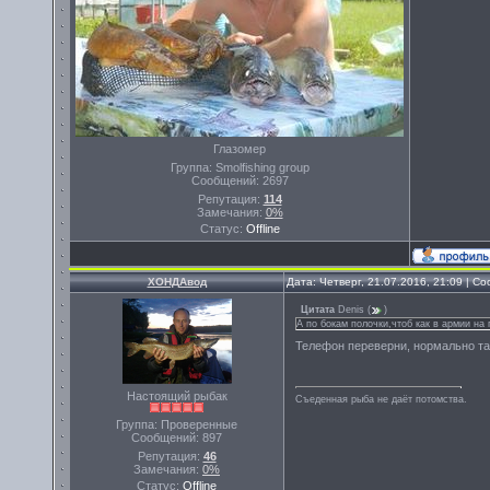
Глазомер
Группа: Smolfishing group
Сообщений:
2697
Репутация:
114
Замечания:
0%
Статус:
Offline
ХОНДАвод
Дата: Четверг, 21.07.2016, 21:09 | 
Цитата
Denis
(
)
А по бокам полочки,чтоб как в армии на
Телефон переверни, нормально т
Настоящий рыбак
Съеденная рыба не даёт потомства.
Группа: Проверенные
Сообщений:
897
Репутация:
46
Замечания:
0%
Статус:
Offline