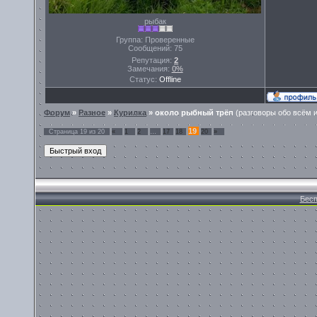
рыбак
Группа: Проверенные
Сообщений:
75
Репутация:
2
Замечания:
0%
Статус:
Offline
Форум
»
Разное
»
Курилка
»
около рыбный трёп
(разговоры обо всём и
19
Страница
19
из
20
«
1
2
…
17
18
20
»
Бесп