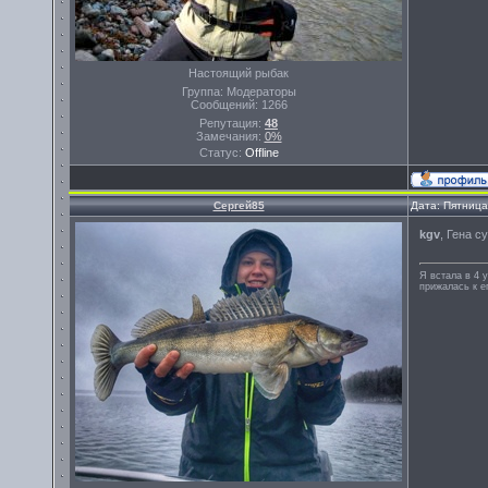
Настоящий рыбак
Группа: Модераторы
Сообщений:
1266
Репутация:
48
Замечания:
0%
Статус:
Offline
Сергей85
Дата: Пятница
kgv
, Гена су
Я встала в 4 у
прижалась к ег