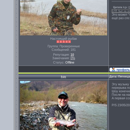
---------------
Цитата
kgv
(
1/05 был на к
Это может "
ещё раз спс...
Настоящий рыбак
Группа: Проверенные
Сообщений:
181
Репутация:
10
Замечания:
0%
Статус:
Offline
kgv
Дата: Пятница
Эту музыку 
перерыва по
Шоу конечно
После на наш
А первая сс
P/S 23/05/2