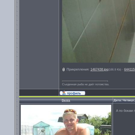
Прикрепления:
1467438.jpg
·
644115
(166.9 Kb)
Съеденная рыба не даёт потомства.
Denis
Дата: Четверг
А по бокам 