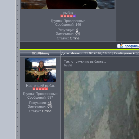
рыбак
Группа: Проверенные
Сообщений:
146
Репутация:
0
Замечания:
0%
Статус:
Offline
ХОНДАвод
Дата: Четверг, 21.07.2016, 16:36 | Сообщение #
3
Так, от скуки по рыбалке...
было
Настоящий рыбак
Группа: Проверенные
Сообщений:
897
Репутация:
46
Замечания:
0%
Статус:
Offline