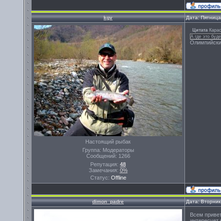
kgv
Дата: Пятница
Цитата
Кара
А где это буде
Олимпийски
Настоящий рыбак
Группа: Модераторы
Сообщений:
1266
Репутация:
48
Замечания:
0%
Статус:
Offline
dimon_padre
Дата: Вторник
Всем привет
интересует 