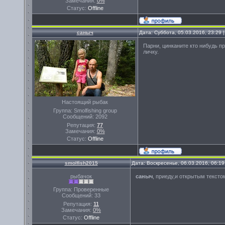
Замечания:
0%
Статус:
Offline
саныч
Дата: Суббота, 05.03.2016, 23:29
Парни, цинканите кто нибудь пр
личку.
Настоящий рыбак
Группа: Smolfishing group
Сообщений:
2092
Репутация:
77
Замечания:
0%
Статус:
Offline
smolfish2015
Дата: Воскресенье, 06.03.2016, 06:1
рыбачок
саныч
, приеду,и открытым текст
Группа: Проверенные
Сообщений:
33
Репутация:
11
Замечания:
0%
Статус:
Offline