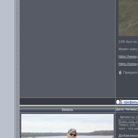
1/05 был на
Может кому
https://ww
https://ww
Прикреп
Карась
Дата: Четверг
Цитата
kgv
(
Может кому и
Геныч, спс. 
того - что не
Добавлено