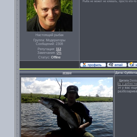
Рыба не может не клевать, просто кто-то
Настоящий рыбак
Группа: Модераторы
Сообщений:
2308
Репутация:
112
Замечания:
0%
Статус:
Offline
игмар
Дата: Суббота
Цитата
Denis
ну а доблестн
эт у вас ещ
разбозарива