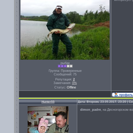
рыбак
Группа: Проверенные
Сообщений:
75
Репутация:
2
Замечания:
0%
Статус:
Offline
Hunter55
Дата: Вторник, 23.05.2017, 23:20 | 
dimon_padre
, на Десногорском во