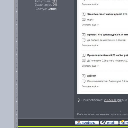
Репутация:
112
Замечания:
0%
Статус:
Offline
Прикрепления:
2855850.jpg
(44.0
Рыба не может не клевать, просто кто-то