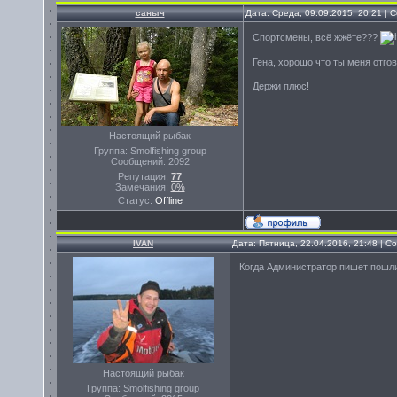
саныч
Дата: Среда, 09.09.2015, 20:21 |
Спортсмены, всё жжёте???
Гена, хорошо что ты меня отгов
Держи плюс!
Настоящий рыбак
Группа: Smolfishing group
Сообщений:
2092
Репутация:
77
Замечания:
0%
Статус:
Offline
IVAN
Дата: Пятница, 22.04.2016, 21:48 | 
Когда Администратор пишет пошли 
Настоящий рыбак
Группа: Smolfishing group