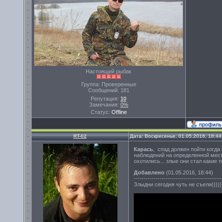
Настоящий рыбак
Группа: Проверенные
Сообщений:
181
Репутация:
10
Замечания:
0%
Статус:
Offline
RT-02
Дата: Воскресенье, 01.05.2016, 18:4
Карась
, спад должен пойти когда
наблюдений на определенной местно
охотились... злые они стал какие 
Добавлено
(01.05.2016, 18:44)
--------------------------------------------
Злыдни сегодня чуть не съели(((((