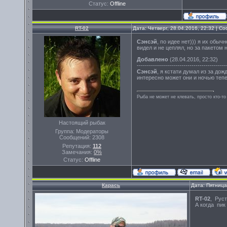
Статус:
Offline
RT-02
Дата: Четверг, 28.04.2016, 22:32 | 
Сэнсэй
, по идее нет))) я их обыч
видел и не цеплял, но за пакетом 
Добавлено
(28.04.2016, 22:32)
--------------------------------------------
Сэнсэй
, я кстати думал из за дож
интересно может они и ночью тепер
Рыба не может не клевать, просто кто-то
Настоящий рыбак
Группа: Модераторы
Сообщений:
2308
Репутация:
112
Замечания:
0%
Статус:
Offline
Карась
Дата: Пятница
RT-02
, Руст
А когда пик