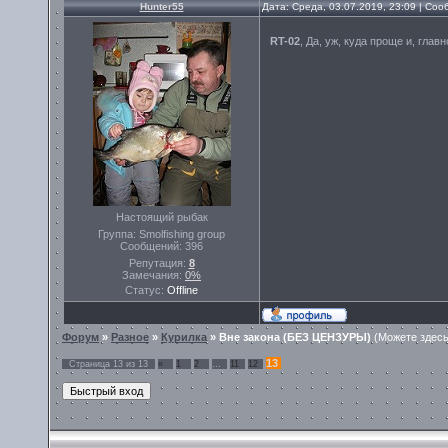
Hunter55
Дата: Среда, 03.07.2019, 23:09 | Со
RT-02
, Да, уж, куда проще и, глав
Настоящий рыбак
Группа: Smolfishing group
Сообщений:
396
Репутация:
8
Замечания:
0%
Статус:
Offline
Форум
»
Разное
»
Курилка
»
Вне закона (БЕЗ ЦЕНЗУРЫ)
(Можете здесь
13
Страница
13
из
13
«
1
2
…
11
12