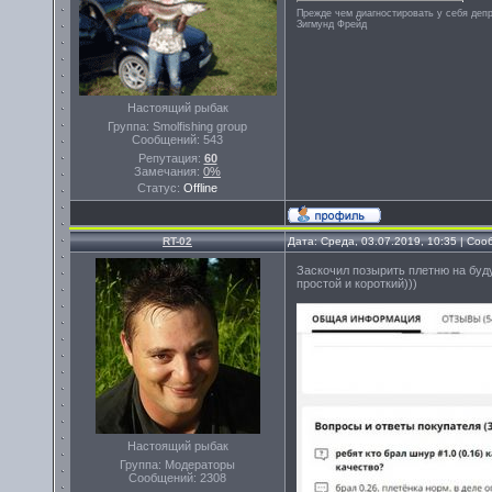
Прежде чем диагностировать у себя деп
Зигмунд Фрейд
Настоящий рыбак
Группа: Smolfishing group
Сообщений:
543
Репутация:
60
Замечания:
0%
Статус:
Offline
RT-02
Дата: Среда, 03.07.2019, 10:35 | Со
Заскочил позырить плетню на буду
простой и короткий)))
Настоящий рыбак
Группа: Модераторы
Сообщений:
2308