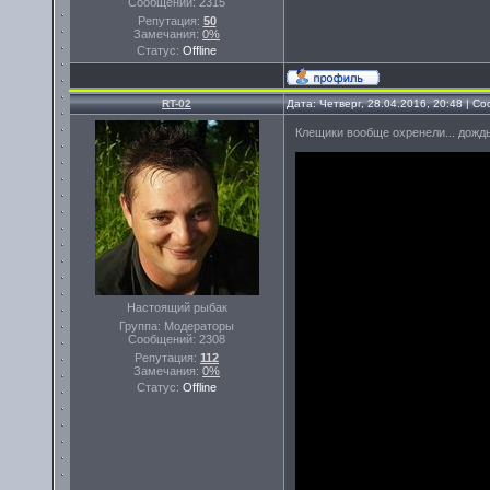
Сообщений:
2315
Репутация:
50
Замечания:
0%
Статус:
Offline
RT-02
Дата: Четверг, 28.04.2016, 20:48 | 
Клещики вообще охренели... дождь..
Настоящий рыбак
Группа: Модераторы
Сообщений:
2308
Репутация:
112
Замечания:
0%
Статус:
Offline