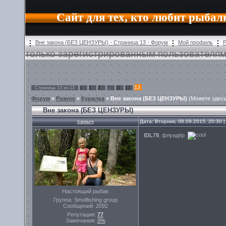
Сайт для тех, кто любит рыбал
Вне закона (БЕЗ ЦЕНЗУРЫ) - Страница 13 - Форум
Мой профиль
Р
только зарегистрированным пользователям
13
Страница
13
из
13
«
1
2
…
11
12
Форум
»
Разное
»
Курилка
»
Вне закона (БЕЗ ЦЕНЗУРЫ)
(Можете здесь
Вне закона (БЕЗ ЦЕНЗУРЫ)
саныч
Дата: Вторник, 08.09.2015, 20:30
IDL79
, флуидёр
Настоящий рыбак
Группа: Smolfishing group
Сообщений:
2092
Репутация:
77
Замечания:
0%