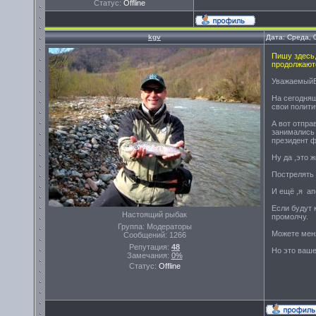
Статус:
Offline
kgv
Дата: Среда, 
Пишу здесь
продолжают
УважаемыйВ
На сегодня
свои полити
А вот отпра
занимались 
президент 
Ну да ,это ж
Пострелять 
И ещё ,я ап
Если будут 
Настоящий рыбак
промолчу.
Группа: Модераторы
Можете меня
Сообщений:
1266
Репутация:
48
Но это ваше
Замечания:
0%
Статус:
Offline