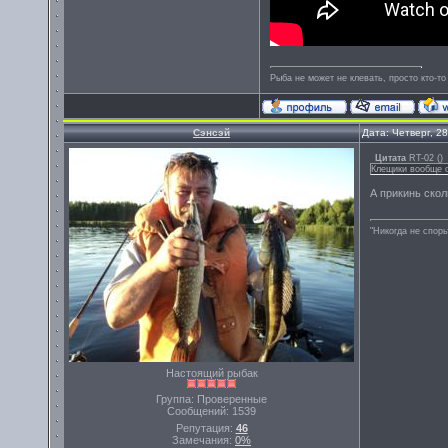
Рыба не может не клевать, просто кто-то
Сэнсэй
Дата: Четверг, 2
Цитата
RT-02
(
)
Клещики вообще ох
А прикинь скол
"Никогда не спорь
Настоящий рыбак
Группа: Проверенные
Сообщений:
1539
Репутация:
46
Замечания:
0%